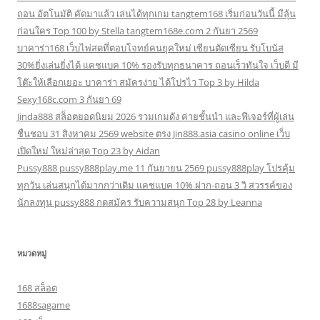
ถอน อัตโนมัติ คัดมาแล้ว เล่นได้ทุกเกม tangtem168 เริ่มก่อนวันนี้ มีลุ้น
ก่อนใคร Top 100 by Stella tangtem168e.com 2 กันยา 2569
บาคาร่า168 เว็บไพ่สดที่ตอบโจทย์คนยุคใหม่ เซียนตัดเซียน รับโบนัส
30%ยิ่งเล่นยิ่งได้ แคชแบค 10% รองรับทุกธนาคาร ถอนเร็วทันใจ เว็บดี มี
โต๊ะให้เลือกเยอะ บาคาร่า สมัครง่าย ได้โปรไว Top 3 by Hilda
Sexy168c.com 3 กันยา 69
Jinda888 สล็อตยอดนิยม 2026 รวมเกมดัง ค่ายชั้นนำ และฟีเจอร์ที่ผู้เล่น
ชื่นชอบ 31 สิงหาคม 2569 website ตรง Jin888.asia casino online เว็บ
เปิดใหม่ ใหม่ล่าสุด Top 23 by Aidan
Pussy888 pussy888play.me 11 กันยายน 2569 pussy888play โปรคุ้ม
ทุกวัน เล่นสนุกได้มากกว่าเดิม แคชแบค 10% ฝาก-ถอน 3 วิ สวรรค์ของ
นักลงทุน pussy888 กดสมัคร รับความสนุก Top 28 by Leanna
หมวดหมู่
168 สล็อต
1688sagame