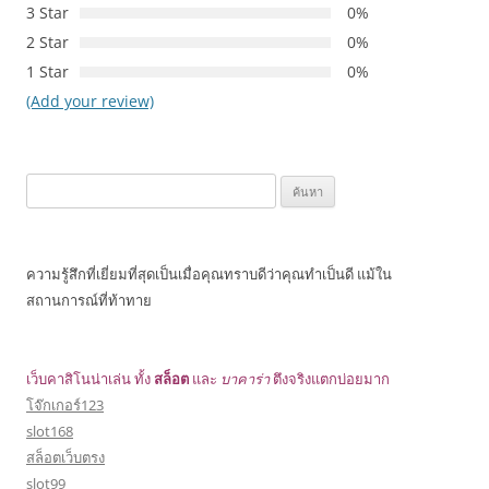
3 Star
0%
2 Star
0%
1 Star
0%
(Add your review)
ค้นหา
สำหรับ:
ความรู้สึกที่เยี่ยมที่สุดเป็นเมื่อคุณทราบดีว่าคุณทำเป็นดี แม้ใน
สถานการณ์ที่ท้าทาย
เว็บคาสิโนน่าเล่น ทั้ง
สล็อต
และ
บาคาร่า
ตึงจริงแตกบ่อยมาก
โจ๊กเกอร์123
slot168
สล็อตเว็บตรง
slot99