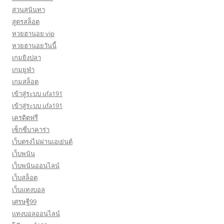
สวนสุนันทา
สูตรสล็อต
หวยฮานอย vip
หวยฮานอยวันนี้
เกมยิงปลา
เกมยูฟ่า
เกมสล็อต
เข้าสู่ระบบ ufa191
เข้าสู่ระบบ ufa191
เครดิตฟรี
เซ็กซี่บาคาร่า
เว็บตรงไม่ผ่านเอเย่นต์
เว็บพนัน
เว็บพนันออนไลน์
เว็บสล็อต
เว็บแทงบอล
เศรษฐี99
แทงบอลออนไลน์