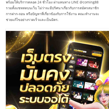
พร้อมให้บริการตลอด 24 ชั่วโมง ผ่านหนทาง LINE @coming88
รวมทั้งแชทสดบนเว็บ ไม่ว่าจะมีปริศนาเกี่ยวกับการสมัครสมาชิก
การฝาก-ถอน หรือปัญหาที่เกี่ยวข้องกับการใช้งาน คณะทำงานจะ
ช่วยแก้ไขอย่างรวดเร็วและเป็นมิตร.