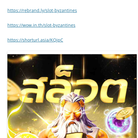
https://rebrand.ly/slot-byzantines
https://wow.in.th/slot-byzantines
https://shorturl.asia/KQjpC