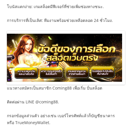
โบนัสแตกง่าย: เกมสล็อตมีฟีเจอร์ที่ช่วยเพิ่มช่องทางชนะ.
การบริการที่เป็นเลิศ: ทีมงานพร้อมช่วยเหลือตลอด 24 ชั่วโมง.
แนวทางสมัครเป็นสมาชิก Coming88 เพื่อเริ่ม ปั่นสล็อต
ติดต่อผ่าน LINE @coming88.
กรอกข้อมูลส่วนตัว อย่างเช่น เบอร์โทรศัพท์แล้วก็บัญชีธนาคาร
หรือ TrueMoneyWallet.