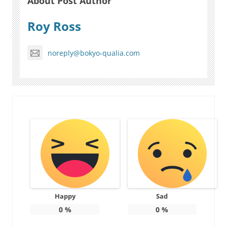
About Post Author
Roy Ross
noreply@bokyo-qualia.com
Happy
Sad
0
%
0
%