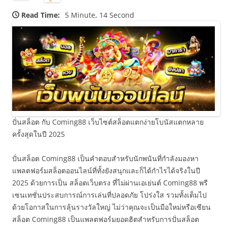
Read Time:
5 Minute, 14 Second
ปั่นสล็อต กับ Coming88 เว็บไซต์สล็อตแตกง่ายโบนัสแตกหลาย
ครั้งสุดในปี 2025
ปั่นสล็อต Coming88 เป็นคำตอบสำหรับนักพนันที่กำลังมองหา
แพลตฟอร์มสล็อตออนไลน์ที่ทั้งยังสนุกและก็ได้กำไรได้จริงในปี
2025 ด้วยการเป็น สล็อตเว็บตรง ที่ไม่ผ่านเอเย่นต์ Coming88 พรี
เซนเทชั่นประสบการณ์การเล่นที่ปลอดภัย โปร่งใส รวมทั้งเต็มไป
ด้วยโอกาสในการลุ้นรางวัลใหญ่ ไม่ว่าคุณจะเป็นมือใหม่หรือเซียน
สล็อต Coming88 เป็นแพลตฟอร์มยอดฮิตสำหรับการปั่นสล็อต