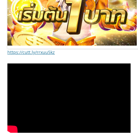
https://cutt.ly/rrxuu5kz