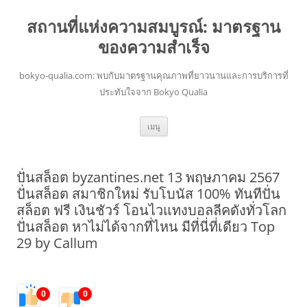
สถานที่แห่งความสมบูรณ์: มาตรฐาน
ของความสำเร็จ
bokyo-qualia.com: พบกับมาตรฐานคุณภาพที่ยาวนานและการบริการที่
ประทับใจจาก Bokyo Qualia
ข้าม
เมนู
ไป
ยัง
เนื้อหา
ปั่นสล็อต byzantines.net 13 พฤษภาคม 2567
ปั่นสล็อต สมาชิกใหม่ รับโบนัส 100% ทันทีปั่น
สล็อต ฟรี เงินชัวร์ โอนไวแทงบอลลีคดังทั่วโลก
ปั่นสล็อต หาไม่ได้จากที่ไหน มีที่นี่ที่เดียว Top
29 by Callum
0
0