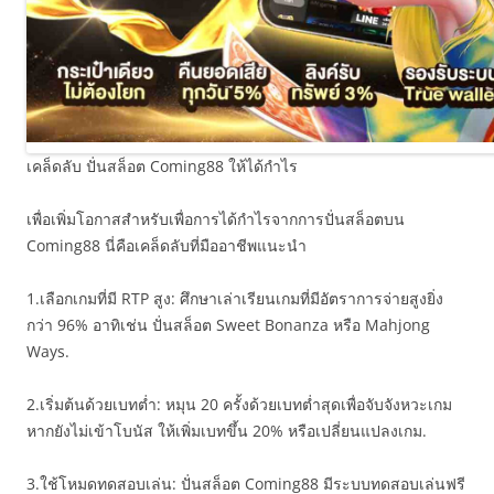
เคล็ดลับ ปั่นสล็อต Coming88 ให้ได้กำไร
เพื่อเพิ่มโอกาสสำหรับเพื่อการได้กำไรจากการปั่นสล็อตบน
Coming88 นี่คือเคล็ดลับที่มืออาชีพแนะนำ
1.เลือกเกมที่มี RTP สูง: ศึกษาเล่าเรียนเกมที่มีอัตราการจ่ายสูงยิ่ง
กว่า 96% อาทิเช่น ปั่นสล็อต Sweet Bonanza หรือ Mahjong
Ways.
2.เริ่มต้นด้วยเบทต่ำ: หมุน 20 ครั้งด้วยเบทต่ำสุดเพื่อจับจังหวะเกม
หากยังไม่เข้าโบนัส ให้เพิ่มเบทขึ้น 20% หรือเปลี่ยนแปลงเกม.
3.ใช้โหมดทดสอบเล่น: ปั่นสล็อต Coming88 มีระบบทดสอบเล่นฟรี