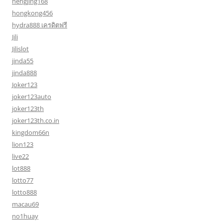
hengjing168
hongkong456
hydra888 เครดิตฟรี
Jili
Jilislot
jinda55
jinda888
Joker123
joker123auto
joker123th
joker123th.co.in
kingdom66n
lion123
live22
lot888
lotto77
lotto888
macau69
no1huay