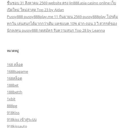
ชื่นชอบ 31 สิงหาคม 2569 website ตรง Jin888.asia casino online เว็บ
เปิดใหม่ ใหม่ล่าสุด Top 23 by Aidan
Pussy888 pussy888play.me 11 กันยายน 2569 pussy888play โปรคุ้ม
ทุกวัน เล่นสนุกได้มากกว่าเดิม แคชแบค 10% ฝาก-ถอน 3 วิ สวรรค์ของ
นักลงทุน pussy888 กดสมัคร รับความสนุก Top 28 by Leanna
หมวดหมู่
168 สล็อต
1688sagame
168สล็อต
188bet
188betth
1xbit
888pg
918Kiss
918kiss เข้าสู่ระบบ
918kissauto