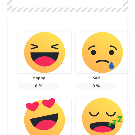
Happy
Sad
0
%
0
%