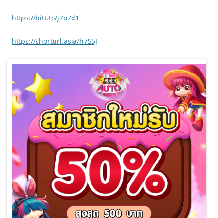
https://bitt.to/j7o7d1
https://shorturl.asia/h7S5J