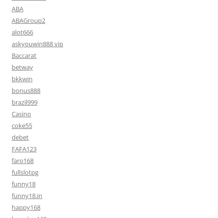
ABA
ABAGroup2
alot666
askyouwin888 vip
Baccarat
betway
bkkwin
bonus888
brazil999
Casino
coke55
debet
FAFA123
faro168
fullslotpg
funny18
funny18.in
happy168