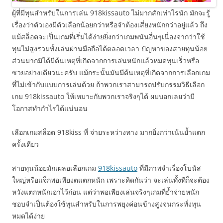
ผู้ที่มีทุนสำหรับในการเล่น 918kissauto ไม่มากสักเท่าไรนัก มักจะรู้
เรื่องว่าตัวเองมีตัวเลือกน้อยกว่าหรือจำต้องเสี่ยงหนักกว่าอยู่แล้ว ถึง
แม้สล็อตจะเป็นเกมที่เริ่มได้ง่ายยิ่งกว่าเกมพนันอื่นๆเนื่องจากว่าใช้
ทุนไม่สูงรวมทั้งเล่นผ่านมือถือได้ตลอดเวลา ปัญหาของสายทุนน้อย
ส่วนมากมิได้มีต้นเหตุที่เกิดจากการเล่นหนักแล้วหมดทุนเร็วหรือ
ซวยอย่างเดียวนะครับ แม้กระนั้นมันมีต้นเหตุที่เกิดจากการเลือกเกม
ที่ไม่เข้ากับแบบการเล่นด้วย ถ้าพวกเราสามารถปรับกรรมวิธีเลือก
เกม 918kissauto ให้เหมาะกับพวกเราจริงๆได้ ผมบอกเลยว่ามี
โอกาสทำกำไรได้แน่นอน
เลือกเกมสล็อต 918kiss ที่ จ่ายระหว่างทาง มากยิ่งกว่าเน้นย้ำแตก
ครั้งเดียว
สายทุนน้อยมักเผลอเลือกเกม
918kissauto
ที่มีภาพจำเรื่องโบนัส
ใหญ่หรือแจ็กพอเพียงตแตกหนัก เพราะคิดกันว่า จะเล่นทั้งทีก็จะต้อง
หวังแตกหนักเอาไว้ก่อน แต่ว่าพอเพียงเล่นจริงๆเกมที่ย้ำจ่ายหนัก
ชอบจำเป็นต้องใช้ทุนสำหรับในการพยุงค่อนข้างสูงจนกระทั่งทุน
หมดได้ง่าย