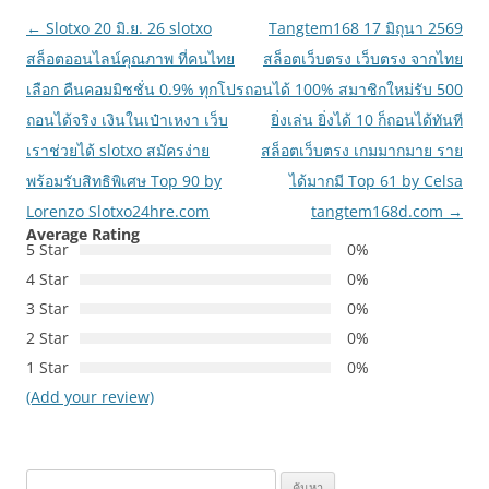
เมนู
←
Slotxo 20 มิ.ย. 26 slotxo
Tangtem168 17 มิถุนา 2569
นำทาง
สล็อตออนไลน์คุณภาพ ที่คนไทย
สล็อตเว็บตรง เว็บตรง จากไทย
เรื่อง
เลือก คืนคอมมิชชั่น 0.9% ทุกโปร
ถอนได้ 100% สมาชิกใหม่รับ 500
ถอนได้จริง เงินในเป๋าเหงา เว็บ
ยิ่งเล่น ยิ่งได้ 10 ก็ถอนได้ทันที
เราช่วยได้ slotxo สมัครง่าย
สล็อตเว็บตรง เกมมากมาย ราย
พร้อมรับสิทธิพิเศษ Top 90 by
ได้มากมี Top 61 by Celsa
Lorenzo Slotxo24hre.com
tangtem168d.com
→
Average Rating
5 Star
0%
4 Star
0%
3 Star
0%
2 Star
0%
1 Star
0%
(Add your review)
ค้นหา