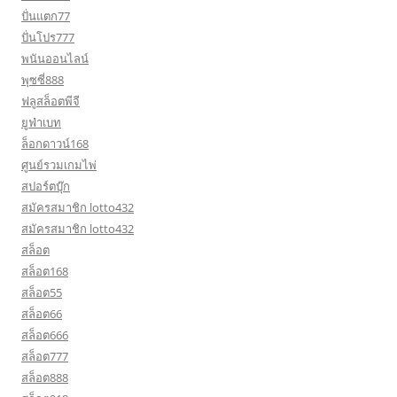
ปั่นแตก77
ปั่นโปร777
พนันออนไลน์
พุซซี่888
ฟลูสล็อตพีจี
ยูฟ่าเบท
ล็อกดาวน์168
ศูนย์รวมเกมไพ่
สปอร์ตบุ๊ก
สมัครสมาชิก lotto432
สมัครสมาชิก lotto432
สล็อต
สล็อต168
สล็อต55
สล็อต66
สล็อต666
สล็อต777
สล็อต888