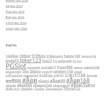
พฤศจิกายน 2024
ตุลาคม 2024
กันยายน 2024
สิงหาคม 2024
กรกฎาคม 2024
พฤษภาคม 2024
ป้ายกำกับ
918Kiss
188bet
happy168
168สล็อต
918kissauto
hengjing168
Joker123
jinda55
live22
PG
pgheng99
PG Slot
PGSlot
Pussy888
puntaek77
sagame168
puntaek66
sagame
Slotxo
Slot
tangtem168
sagame168th
sretthi99
ufabet
บาคาร่า168
ทางเข้าpg
บาคาร่า
คาสิโนออนไลน์
ดูหนังออนไลน์
ปั่นแตก66
สล็อต
สล็อต168
พุซซี่888
สล็อต99
สล็อต55
สล็อตเว็บตรง
สล็อต888
สล็อตออนไลน์
สล็อต666
สล็อตเครดิตฟรี
โจ๊กเกอร์123
เซ็กซี่บาคาร่า
เดิมพันกีฬา
เว็บสล็อต
เว็บหวยออนไลน์