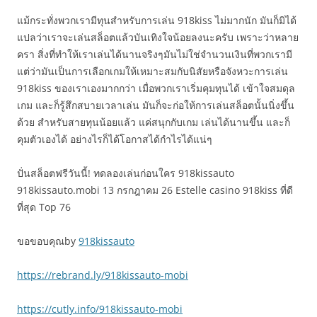
แม้กระทั่งพวกเรามีทุนสำหรับการเล่น 918kiss ไม่มากนัก มันก็มิได้
แปลว่าเราจะเล่นสล็อตแล้วบันเทิงใจน้อยลงนะครับ เพราะว่าหลาย
ครา สิ่งที่ทำให้เราเล่นได้นานจริงๆมันไม่ใช่จำนวนเงินที่พวกเรามี
แต่ว่ามันเป็นการเลือกเกมให้เหมาะสมกับนิสัยหรือจังหวะการเล่น
918kiss ของเราเองมากกว่า เมื่อพวกเราเริ่มคุมทุนได้ เข้าใจสมดุล
เกม และก็รู้สึกสบายเวลาเล่น มันก็จะก่อให้การเล่นสล็อตนั้นนิ่งขึ้น
ด้วย สำหรับสายทุนน้อยแล้ว แค่สนุกกับเกม เล่นได้นานขึ้น และก็
คุมตัวเองได้ อย่างไรก็ได้โอกาสได้กำไรได้แน่ๆ
ปั่นสล็อตฟรีวันนี้! ทดลองเล่นก่อนใคร 918kissauto
918kissauto.mobi 13 กรกฎาคม 26 Estelle casino 918kiss ที่ดี
ที่สุด Top 76
ขอขอบคุณby
918kissauto
https://rebrand.ly/918kissauto-mobi
https://cutly.info/918kissauto-mobi