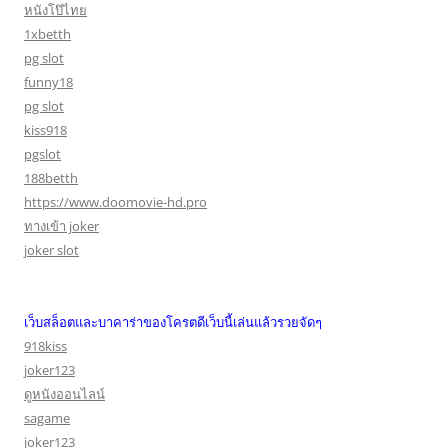
หนังโป๊ไทย
1xbetth
pg slot
funny18
pg slot
kiss918
pgslot
188betth
https://www.doomovie-hd.pro
ทางเข้า joker
joker slot
เว็บสล็อตและบาคาร่าของโครตดีเว็บนี้เล่นแล้วรวยจัดๆ
918kiss
joker123
ดูหนังออนไลน์
sagame
joker123