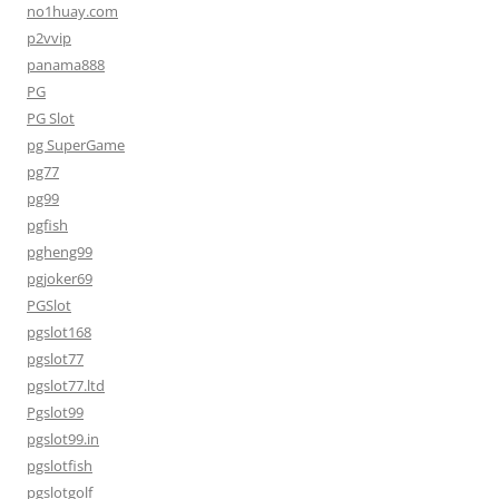
no1huay.com
p2vvip
panama888
PG
PG Slot
pg SuperGame
pg77
pg99
pgfish
pgheng99
pgjoker69
PGSlot
pgslot168
pgslot77
pgslot77.ltd
Pgslot99
pgslot99.in
pgslotfish
pgslotgolf