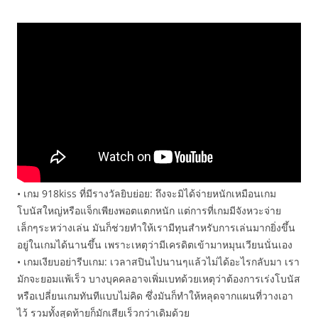
• เกม 918kiss ที่มีรางวัลยิบย่อย: ถึงจะมิได้จ่ายหนักเหมือนเกม
โบนัสใหญ่หรือแจ็กเพียงพอตแตกหนัก แต่การที่เกมมีจังหวะจ่าย
เล็กๆระหว่างเล่น มันก็ช่วยทำให้เรามีทุนสำหรับการเล่นมากยิ่งขึ้น
อยู่ในเกมได้นานขึ้น เพราะเหตุว่ามีเครดิตเข้ามาหมุนเวียนนั่นเอง
• เกมเงียบอย่ารีบเกม: เวลาสปินไปนานๆแล้วไม่ได้อะไรกลับมา เรา
มักจะยอมแพ้เร็ว บางบุคคลอาจเพิ่มเบทด้วยเหตุว่าต้องการเร่งโบนัส
หรือเปลี่ยนเกมทันทีแบบไม่คิด ซึ่งมันก็ทำให้หลุดจากแผนที่วางเอา
ไว้ รวมทั้งสุดท้ายก็มักเสียเร็วกว่าเดิมด้วย