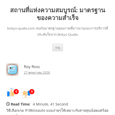
สถานที่แห่งความสมบูรณ์: มาตรฐาน
ของความสำเร็จ
bokyo-qualia.com: พบกับมาตรฐานคุณภาพที่ยาวนานและการบริการที่
ประทับใจจาก Bokyo Qualia
ข้าม
เมนู
ไป
ยัง
เนื้อหา
Roy Ross
27 พฤษภาคม 2026
0
0
Read Time:
4 Minute, 41 Second
วิธีเลือกเกม 918kissauto แบบง่ายๆให้เหมาะกับสายทุนน้อยแต่ร้อย