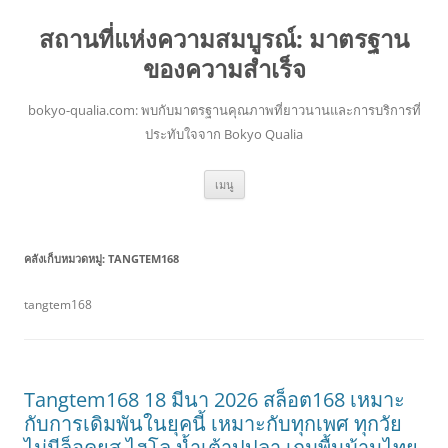
สถานที่แห่งความสมบูรณ์: มาตรฐาน
ของความสำเร็จ
bokyo-qualia.com: พบกับมาตรฐานคุณภาพที่ยาวนานและการบริการที่
ประทับใจจาก Bokyo Qualia
ข้าม
เมนู
ไป
ยัง
เนื้อหา
คลังเก็บหมวดหมู่:
TANGTEM168
tangtem168
Tangtem168 18 มีนา 2026 สล็อต168 เหมาะ
กับการเดิมพันในยุคนี้ เหมาะกับทุกเพศ ทุกวัย
ไม่มีล็อคยูส ไฮโล น้ำเต้าปูปลา เกมพื้นบ้านไทย