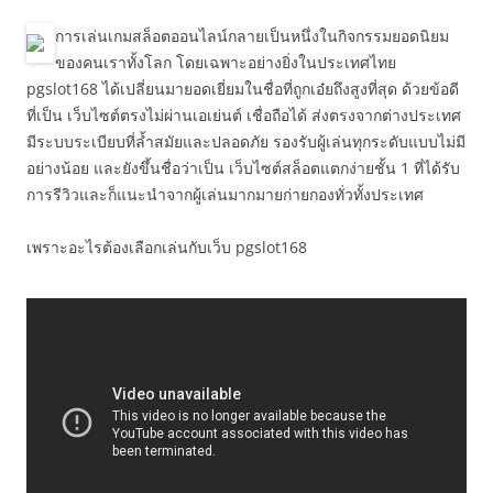
การเล่นเกมสล็อตออนไลน์กลายเป็นหนึ่งในกิจกรรมยอดนิยม
ของคนเราทั้งโลก โดยเฉพาะอย่างยิ่งในประเทศไทย
pgslot168 ได้เปลี่ยนมายอดเยี่ยมในชื่อที่ถูกเอ๋ยถึงสูงที่สุด ด้วยข้อดี
ที่เป็น เว็บไซต์ตรงไม่ผ่านเอเย่นต์ เชื่อถือได้ ส่งตรงจากต่างประเทศ
มีระบบระเบียบที่ล้ำสมัยและปลอดภัย รองรับผู้เล่นทุกระดับแบบไม่มี
อย่างน้อย และยังขึ้นชื่อว่าเป็น เว็บไซต์สล็อตแตกง่ายชั้น 1 ที่ได้รับ
การรีวิวและก็แนะนำจากผู้เล่นมากมายก่ายกองทั่วทั้งประเทศ
เพราะอะไรต้องเลือกเล่นกับเว็บ pgslot168