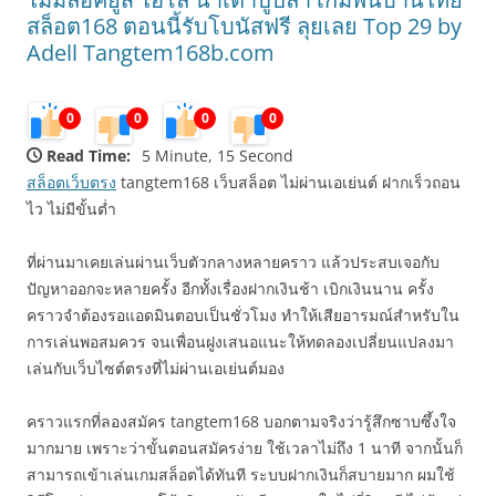
สล็อต168 ตอนนี้รับโบนัสฟรี ลุยเลย Top 29 by
Adell Tangtem168b.com
0
0
0
0
Read Time:
5 Minute, 15 Second
สล็อตเว็บตรง
tangtem168 เว็บสล็อต ไม่ผ่านเอเย่นต์ ฝากเร็วถอน
ไว ไม่มีขั้นต่ำ
ที่ผ่านมาเคยเล่นผ่านเว็บตัวกลางหลายคราว แล้วประสบเจอกับ
ปัญหาออกจะหลายครั้ง อีกทั้งเรื่องฝากเงินช้า เบิกเงินนาน ครั้ง
คราวจำต้องรอแอดมินตอบเป็นชั่วโมง ทำให้เสียอารมณ์สำหรับใน
การเล่นพอสมควร จนเพื่อนฝูงเสนอแนะให้ทดลองเปลี่ยนแปลงมา
เล่นกับเว็บไซต์ตรงที่ไม่ผ่านเอเย่นต์มอง
คราวแรกที่ลองสมัคร tangtem168 บอกตามจริงว่ารู้สึกซาบซึ้งใจ
มากมาย เพราะว่าขั้นตอนสมัครง่าย ใช้เวลาไม่ถึง 1 นาที จากนั้นก็
สามารถเข้าเล่นเกมสล็อตได้ทันที ระบบฝากเงินก็สบายมาก ผมใช้