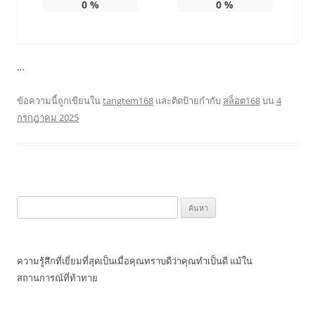
0
%
0
%
…
ข้อความนี้ถูกเขียนใน
tangtem168
และติดป้ายกำกับ
สล็อต168
บน
4
กรกฎาคม 2025
ค้นหา
สำหรับ:
ความรู้สึกที่เยี่ยมที่สุดเป็นเมื่อคุณทราบดีว่าคุณทำเป็นดี แม้ใน
สถานการณ์ที่ท้าทาย