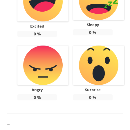
Sleepy
Excited
0
%
0
%
Angry
Surprise
0
%
0
%
…