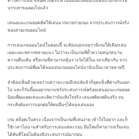
ทำให้การเล่น สล็อตเว็บตรง ผ่านมือถือเปลี่ยนเป็นหนึ่งในกิจกรรม
บรรเทาของผมไปแล้ว
เสนอแนะเกมยอดฮิตให้เล่นมากมายก่ายกอง จากประสบการณ์จริง
ของสายเกมออนไลน์
การเล่นเกมออนไลน์ในตอนนี้ จะต้องบอกเลยว่ามีเกมให้เลือกเล่น
เยอะแยะหลากหลายแนว ไม่ว่าจะเป็นเกมที่ย้ำความสนุกสนาน
ความตื่นเต้น หรือเกมที่สามารถลุ้นรางวัลได้ในเวลาเดียวกัน จาก
ประสบการณ์ที่ผมได้ลองเล่นเกมออนไลน์มานับเป็นเวลาหลายปี
จำต้องเห็นด้วยเลยว่าแต่ว่าละเกมมีเสน่ห์แล้วก็จุดแข็งที่ต่างกันออก
ไป และก็วันนี้ผมอยากมาแชร์ประสบการณ์พร้อมเสนอแนะเกมยอด
นิยมที่ผมเคยเล่นและคิดว่าบันเทิงใจจริง เล่นเพลิดเพลินจริง จน
กระทั่งต้องการบอกต่อให้คนอื่นๆได้ลองเล่นมอง
เกม สล็อตเว็บตรง เนื่องจากเป็นเกมที่เล่นง่าย เข้าใจไม่ยาก และก็
ใช้เวลาไม่นานสำหรับการเล่นแต่ละรอบ มือใหม่ก็สามารถเริ่มเล่น
ได้ทันทีโดยไม่ต้องมีประสบการณ์มาก่อน