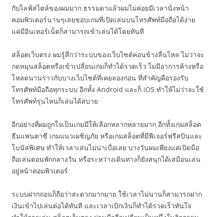
กับไลฟ์สไตล์ของผมมาก ธรรมดาแล้วผมไม่ค่อยมีเวลานั่งหน้า
คอมพิวเตอร์นานๆเลยชอบเกมที่เปิดเล่นบนโทรศัพท์มือถือได้ง่าย
แค่มีอินเทอร์เน็ตก็สามารถเข้าเล่นได้โดยทันที
สล็อตเว็บตรง ผมรู้สึกว่าระบบของเว็บไซต์ค่อนข้างลื่นไหล ไม่ว่าจะ
กดหมุนสล็อตหรือเข้าเปลี่ยนเกมก็ทำได้รวดเร็ว ไม่มีอาการค้างหรือ
โหลดนานราวกับบางเว็บไซต์ที่เคยลองก่อน ที่สำคัญคือรองรับ
โทรศัพท์มือถือทุกระบบ อีกทั้ง Android และก็ iOS ทำให้ไม่ว่าจะใช้
โทรศัพท์รุ่นไหนก็เล่นได้สบาย
อีกอย่างที่ผมถูกใจเป็นเกมมีให้เลือกหลากหลายมาก อีกทั้งเกมสล็อต
ธีมแฟนตาซี เกมแนวเผชิญภัย หรือเกมสล็อตที่มีฟีเจอร์ฟรีสปินและ
โบนัสพิเศษ ทำให้เวลาเล่นไม่น่าเบื่อเลย บางวันผมเพียงแค่เปิดมือ
ถือเล่นตอนพักกลางวัน หรือระหว่างเดินทางก็ยังสนุกได้เสมือนเล่น
อยู่หน้าคอมพิวเตอร์
ระบบฝากถอนก็ถือว่าสะดวกมากมาย ใช้เวลาไม่นานก็สามารถฝาก
เงินเข้าไปเล่นต่อได้ทันที และเวลาเบิกเงินก็ทำได้รวดเร็วทันใจ