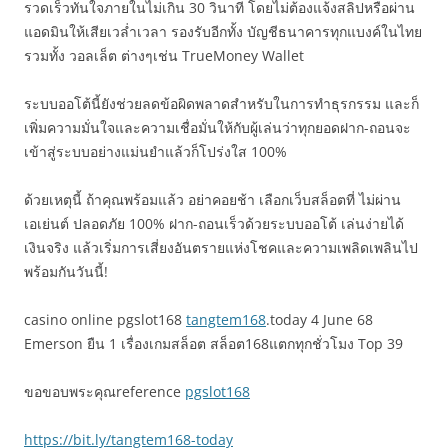
รวดเร็วทันใจภายในไม่เกิน 30 วินาที โดยไม่ต้องแจ้งสลิปหรือผ่าน
แอดมินให้เสียเวล่ำเวลา รองรับอีกทั้ง บัญชีธนาคารทุกแบงค์ในไทย
รวมทั้ง วอลเล็ต ต่างๆเช่น TrueMoney Wallet
ระบบออโต้นี้ยังช่วยลดข้อผิดพลาดสำหรับในการทำธุรกรรม และก็
เพิ่มความมั่นใจและความเชื่อมั่นให้กับผู้เล่นว่าทุกยอดฝาก-ถอนจะ
เข้าสู่ระบบอย่างแม่นยำแล้วก็โปร่งใส 100%
ด้วยเหตุนี้ ถ้าคุณพร้อมแล้ว อย่าคอยช้า เลือกเว็บสล็อตที่ ไม่ผ่าน
เอเย่นต์ ปลอดภัย 100% ฝาก-ถอนเร็วด้วยระบบออโต้ เล่นง่ายได้
เงินจริง แล้วเริ่มการเสี่ยงอันตรายแห่งโชคและความเพลิดเพลินไป
พร้อมกันวันนี้!
casino online pgslot168
tangtem168
.today 4 June 68
Emerson ยืน 1 เรื่องเกมสล็อต สล็อต168แตกทุกชั่วโมง Top 39
ขอขอบพระคุณreference
pgslot168
https://bit.ly/tangtem168-today