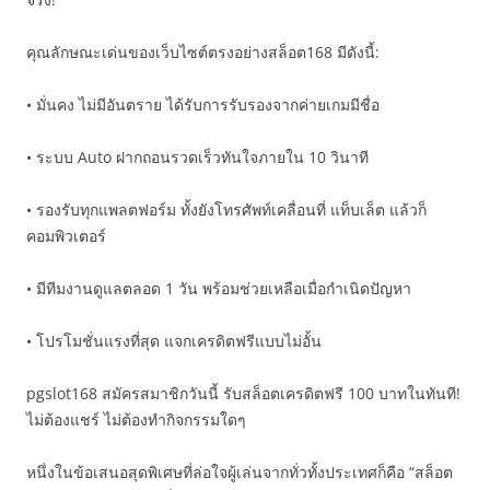
คุณลักษณะเด่นของเว็บไซต์ตรงอย่างสล็อต168 มีดังนี้:
• มั่นคง ไม่มีอันตราย ได้รับการรับรองจากค่ายเกมมีชื่อ
• ระบบ Auto ฝากถอนรวดเร็วทันใจภายใน 10 วินาที
• รองรับทุกแพลตฟอร์ม ทั้งยังโทรศัพท์เคลื่อนที่ แท็บเล็ต แล้วก็
คอมพิวเตอร์
• มีทีมงานดูแลตลอด 1 วัน พร้อมช่วยเหลือเมื่อกำเนิดปัญหา
• โปรโมชั่นแรงที่สุด แจกเครดิตฟรีแบบไม่อั้น
pgslot168 สมัครสมาชิกวันนี้ รับสล็อตเครดิตฟรี 100 บาทในทันที!
ไม่ต้องแชร์ ไม่ต้องทำกิจกรรมใดๆ
หนึ่งในข้อเสนอสุดพิเศษที่ล่อใจผู้เล่นจากทั่วทั้งประเทศก็คือ “สล็อต