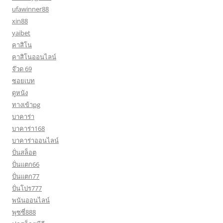
ufawinner88
xin88
yaibet
คาสิโน
คาสิโนออนไลน์
จ๊วด 69
ซอยเบท
ดูหนัง
ทางเข้าpg
บาคาร่า
บาคาร่า168
บาคาร่าออนไลน์
ปั่นสล็อต
ปั่นแตก66
ปั่นแตก77
ปั่นโปร777
พนันออนไลน์
พุซซี่888