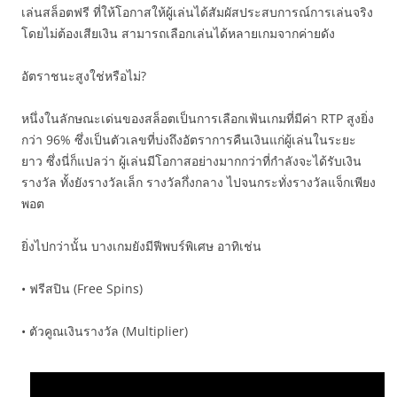
เล่นสล็อตฟรี ที่ให้โอกาสให้ผู้เล่นได้สัมผัสประสบการณ์การเล่นจริง
โดยไม่ต้องเสียเงิน สามารถเลือกเล่นได้หลายเกมจากค่ายดัง
อัตราชนะสูงใช่หรือไม่?
หนึ่งในลักษณะเด่นของสล็อตเป็นการเลือกเฟ้นเกมที่มีค่า RTP สูงยิ่ง
กว่า 96% ซึ่งเป็นตัวเลขที่บ่งถึงอัตราการคืนเงินแก่ผู้เล่นในระยะ
ยาว ซึ่งนี่ก็แปลว่า ผู้เล่นมีโอกาสอย่างมากกว่าที่กำลังจะได้รับเงิน
รางวัล ทั้งยังรางวัลเล็ก รางวัลกึ่งกลาง ไปจนกระทั่งรางวัลแจ็กเพียง
พอต
ยิ่งไปกว่านั้น บางเกมยังมีฟีพบร์พิเศษ อาทิเช่น
• ฟรีสปิน (Free Spins)
• ตัวคูณเงินรางวัล (Multiplier)