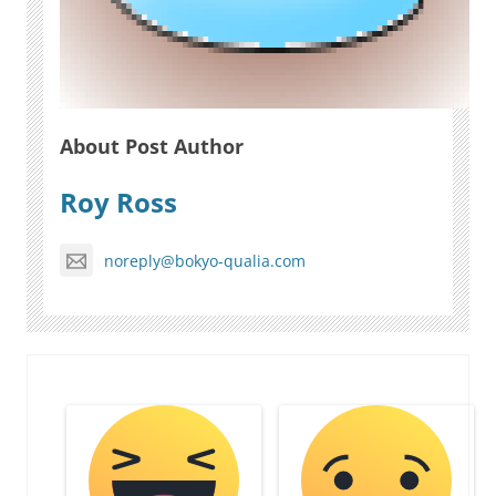
About Post Author
Roy Ross
noreply@bokyo-qualia.com