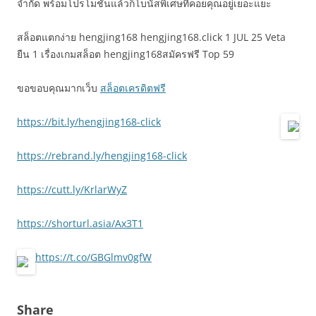
จำกัด พร้อมโปรโมชั่นแล้วก็โบนัสพิเศษที่คอยคุณอยู่เยอะแยะ
สล็อตแตกง่าย hengjing168 hengjing168.click 1 JUL 25 Veta
ยืน 1 เรื่องเกมสล็อต hengjing168สมัครฟรี Top 59
ขอขอบคุณมากเว็บ
สล็อตเครดิตฟรี
https://bit.ly/hengjing168-click
https://rebrand.ly/hengjing168-click
https://cutt.ly/KrlarWyZ
https://shorturl.asia/Ax3T1
https://t.co/GBGlmv0gfW
Share