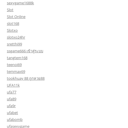
sexygame1688k
Slot
Slot Online
slot168
Slotxo
slotxo24hr
sretthi99
ssgame666 เข้าสู่ระบบ
tangtem168
teenoi69
temmax69
tookhuay 88 ถูกหวย88
UFA11k
ufa77
ufa89
ufa9r
ufabet
ufabomb
ufasexygame