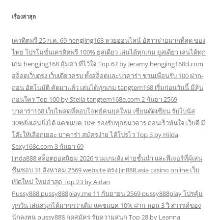
เรื่องล่าสุด
เครดิตฟรี 25 ก.ค. 69 hengjing168 หวยออนไลน์ อัตราจ่ายมากที่สุด ของ
ไทย โปรโมชั่นเครดิตฟรี 100% ยูสเดียว เล่นได้ทุกเกม ยูสเดียว เล่นได้ทุก
เกม hengjing168 คุ้มค่า ที่ไว้ใจ Top 67 by Jeramy hengjing168d.com
สล็อตเว็บตรง เว็บเดียวครบ ทั้งสล็อตและบาคาร่า ชวนเพื่อนรับ 100 ฝาก-
ถอน อัตโนมัติ คัดมาแล้ว เล่นได้ทุกเกม tangtem168 เริ่มก่อนวันนี้ มีลุ้น
ก่อนใคร Top 100 by Stella tangtem168e.com 2 กันยา 2569
บาคาร่า168 เว็บไพ่สดที่ตอบโจทย์คนยุคใหม่ เซียนตัดเซียน รับโบนัส
30%ยิ่งเล่นยิ่งได้ แคชแบค 10% รองรับทุกธนาคาร ถอนเร็วทันใจ เว็บดี มี
โต๊ะให้เลือกเยอะ บาคาร่า สมัครง่าย ได้โปรไว Top 3 by Hilda
Sexy168c.com 3 กันยา 69
Jinda888 สล็อตยอดนิยม 2026 รวมเกมดัง ค่ายชั้นนำ และฟีเจอร์ที่ผู้เล่น
ชื่นชอบ 31 สิงหาคม 2569 website ตรง Jin888.asia casino online เว็บ
เปิดใหม่ ใหม่ล่าสุด Top 23 by Aidan
Pussy888 pussy888play.me 11 กันยายน 2569 pussy888play โปรคุ้ม
ทุกวัน เล่นสนุกได้มากกว่าเดิม แคชแบค 10% ฝาก-ถอน 3 วิ สวรรค์ของ
นักลงทุน pussy888 กดสมัคร รับความสนุก Top 28 by Leanna