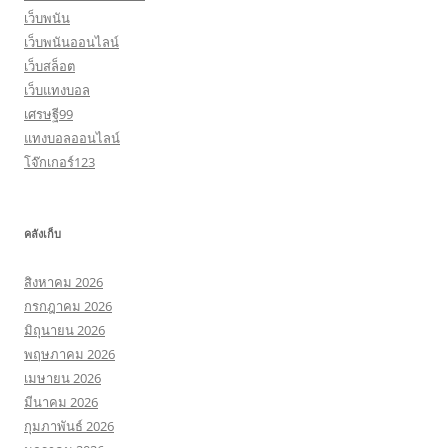
เว็บพนัน
เว็บพนันออนไลน์
เว็บสล็อต
เว็บแทงบอล
เศรษฐี99
แทงบอลออนไลน์
โจ๊กเกอร์123
คลังเก็บ
สิงหาคม 2026
กรกฎาคม 2026
มิถุนายน 2026
พฤษภาคม 2026
เมษายน 2026
มีนาคม 2026
กุมภาพันธ์ 2026