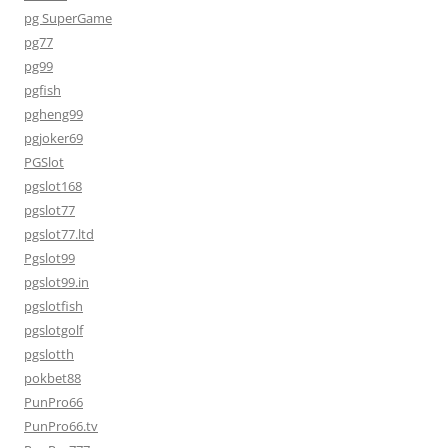
pg SuperGame
pg77
pg99
pgfish
pgheng99
pgjoker69
PGSlot
pgslot168
pgslot77
pgslot77.ltd
Pgslot99
pgslot99.in
pgslotfish
pgslotgolf
pgslotth
pokbet88
PunPro66
PunPro66.tv