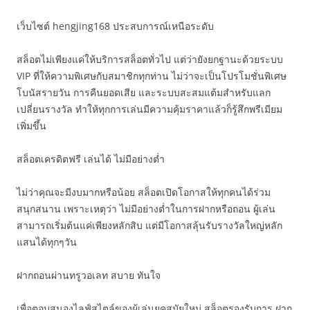
เว็บไซต์ hengjing168 ประสบการณ์เหนือระดับ
สล็อตไม่เพียงแค่ให้บริการสล็อตทั่วไป แต่ว่ายังยกฐานะด้วยระบบ
VIP ที่ให้ความพิเศษกับสมาชิกทุกท่าน ไม่ว่าจะเป็นโปรโมชั่นพิเศษ
โบนัสรายวัน การคืนยอดเสีย และระบบสะสมแต้มสำหรับแลก
เปลี่ยนรางวัล ทำให้ทุกการเล่นมีความคุ้มราคาแล้วก็รู้สึกพรีเมียม
เพิ่มขึ้น
สล็อตเครดิตฟรี เล่นได้ ไม่มีอย่างต่ำ
ไม่ว่าคุณจะมีงบมากหรือน้อย สล็อตเปิดโอกาสให้ทุกคนได้ร่วม
สนุกสนาน เพราะเหตุว่า ไม่มีอย่างต่ำในการฝากหรือถอน ผู้เล่น
สามารถเริ่มต้นแค่เพียงหลักสิบ แต่มีโอกาสลุ้นรับรางวัลใหญ่หลัก
แสนได้ทุกๆวัน
ฝากถอนผ่านทรูวอเลท สบาย ทันใจ
เพื่อตอบสนองไลฟ์สไตล์ของผู้เล่นยุคสมัยใหม่ สล็อตรองรับการ ฝาก