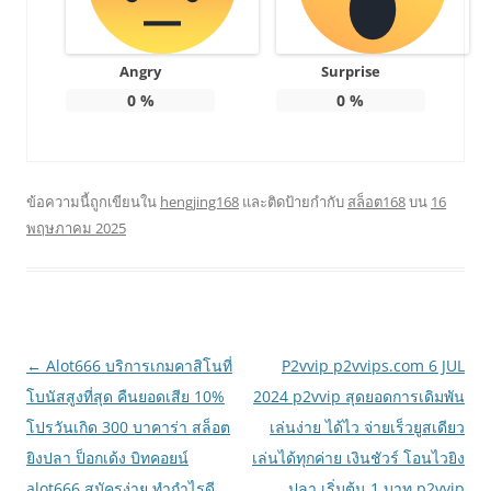
Angry
Surprise
0
%
0
%
ข้อความนี้ถูกเขียนใน
hengjing168
และติดป้ายกำกับ
สล็อต168
บน
16
พฤษภาคม 2025
เมนู
←
Alot666 บริการเกมคาสิโนที่
P2vvip p2vvips.com 6 JUL
นำทาง
โบนัสสูงที่สุด คืนยอดเสีย 10%
2024 p2vvip สุดยอดการเดิมพัน
เรื่อง
โปรวันเกิด 300 บาคาร่า สล็อต
เล่นง่าย ได้ไว จ่ายเร็วยูสเดียว
ยิงปลา ป็อกเด้ง บิทคอยน์
เล่นได้ทุกค่าย เงินชัวร์ โอนไวยิง
alot666 สมัครง่าย ทำกำไรดี
ปลา เริ่มต้น 1 บาท p2vvip