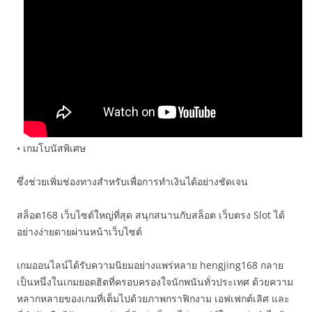
• เกมโบนัสพิเศษ
ซึ่งช่วยเพิ่มช่องทางสำหรับเพื่อการทำเงินได้อย่างชัดเจน
สล็อต168 เว็บไซต์ใหญ่ที่สุด สนุกสนานกับสล็อต เว็บตรง Slot ได้
อย่างง่ายดายผ่านหน้าเว็บไซต์
เกมออนไลน์ได้รับความนิยมอย่างแพร่หลาย hengjing168 กลาย
เป็นหนึ่งในเกมยอดฮิตที่ครอบครองใจนักพนันทั่วประเทศ ด้วยความ
หลากหลายของเกมที่เต็มไปด้วยภาพกราฟิกงาม เอฟเฟกต์เลิศ และ