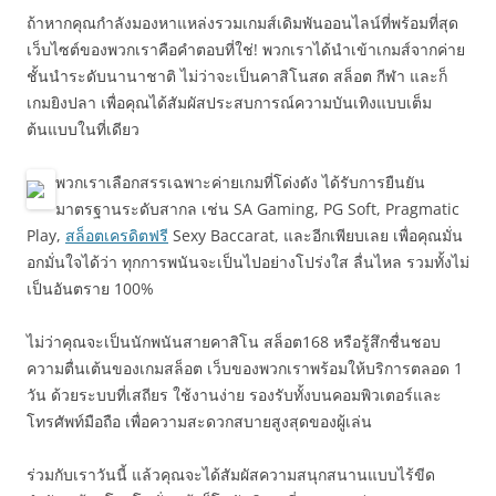
ถ้าหากคุณกำลังมองหาแหล่งรวมเกมส์เดิมพันออนไลน์ที่พร้อมที่สุด
เว็บไซต์ของพวกเราคือคำตอบที่ใช่! พวกเราได้นำเข้าเกมส์จากค่าย
ชั้นนำระดับนานาชาติ ไม่ว่าจะเป็นคาสิโนสด สล็อต กีฬา และก็
เกมยิงปลา เพื่อคุณได้สัมผัสประสบการณ์ความบันเทิงแบบเต็ม
ต้นแบบในที่เดียว
พวกเราเลือกสรรเฉพาะค่ายเกมที่โด่งดัง ได้รับการยืนยัน
มาตรฐานระดับสากล เช่น SA Gaming, PG Soft, Pragmatic
Play,
สล็อตเครดิตฟรี
Sexy Baccarat, และอีกเพียบเลย เพื่อคุณมั่น
อกมั่นใจได้ว่า ทุกการพนันจะเป็นไปอย่างโปร่งใส ลื่นไหล รวมทั้งไม่
เป็นอันตราย 100%
ไม่ว่าคุณจะเป็นนักพนันสายคาสิโน สล็อต168 หรือรู้สึกชื่นชอบ
ความตื่นเต้นของเกมสล็อต เว็บของพวกเราพร้อมให้บริการตลอด 1
วัน ด้วยระบบที่เสถียร ใช้งานง่าย รองรับทั้งบนคอมพิวเตอร์และ
โทรศัพท์มือถือ เพื่อความสะดวกสบายสูงสุดของผู้เล่น
ร่วมกับเราวันนี้ แล้วคุณจะได้สัมผัสความสนุกสนานแบบไร้ขีด