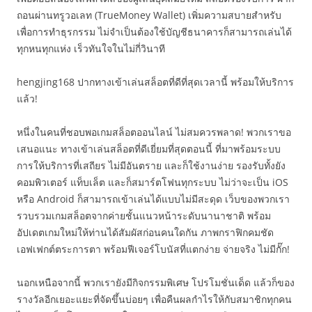
ถอนผ่านทรูวอเลท (TrueMoney Wallet) เพิ่มความสบายสำหรับ
เพื่อการทำธุรกรรม ไม่จำเป็นต้องใช้บัญชีธนาคารก็สามารถเล่นได้
ทุกหนทุกแห่ง เร็วทันใจในไม่กี่วินาที
hengjing168 ปากทางเข้าเล่นสล็อตที่ดีที่สุดเวลานี้ พร้อมให้บริการ
แล้ว!
หนึ่งในคนที่ชอบพอเกมสล็อตออนไลน์ ไม่สมควรพลาด! พวกเราขอ
เสนอแนะ ทางเข้าเล่นสล็อตที่ดีเยี่ยมที่สุดตอนนี้ ที่มาพร้อมระบบ
การให้บริการที่เสถียร ไม่มีอันตราย และก็ใช้งานง่าย รองรับทั้งยัง
คอมพิวเตอร์ แท็บเล็ต และก็สมาร์ตโฟนทุกระบบ ไม่ว่าจะเป็น iOS
หรือ Android ก็สามารถเข้าเล่นได้แบบไม่มีสะดุด เว็บของพวกเรา
รวบรวมเกมสล็อตจากค่ายชั้นแนวหน้าระดับนานาชาติ พร้อม
อัปเดตเกมใหม่ให้ท่านได้สัมผัสก่อนคนใดกัน ภาพกราฟิกคมชัด
เอฟเฟกต์ตระการตา พร้อมฟีเจอร์โบนัสที่แตกง่าย จ่ายจริง ไม่มีกั๊ก!
นอกเหนือจากนี้ พวกเรายังมีกิจกรรมพิเศษ โปรโมชั่นเด็ด แล้วก็ของ
รางวัลอีกเยอะแยะที่จัดขึ้นบ่อยๆ เพื่อคืนผลกำไรให้กับสมาชิกทุกคน