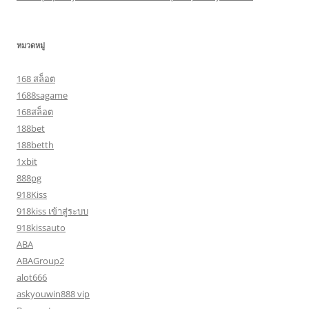
หมวดหมู่
168 สล็อต
1688sagame
168สล็อต
188bet
188betth
1xbit
888pg
918Kiss
918kiss เข้าสู่ระบบ
918kissauto
ABA
ABAGroup2
alot666
askyouwin888 vip