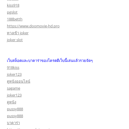
kiss918
pgslot
188betth
https://www.doomovie-hd.pro
ทางเข้า joker
joker slot
เว็บสล็อตและบาคาร่าของโครตดีเว็บนี้เล่นแล้วรวยจัดๆ
918kiss
joker123
ดูหนังออนไลน์
sagame
joker123
ดูหนัง
pussy888
pussy888
บาคาร่า