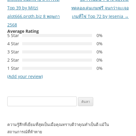
Top 39 by Mitzi
ทดลองเล่นเกมฟรี จนกว่าจะเจอ
alot666.proth.biz 8 พฤษภา
เกมที่ใช่ Top 72 by Jesenia
→
2568
Average Rating
5 Star
0%
4 Star
0%
3 Star
0%
2 Star
0%
1 Star
0%
(Add your review)
ค้นหา
สำหรับ:
ความรู้สึกที่เยี่ยมที่สุดเป็นเมื่อคุณทราบดีว่าคุณทำเป็นดี แม้ใน
สถานการณ์ที่ท้าทาย