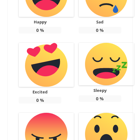
Happy
Sad
0
%
0
%
Sleepy
Excited
0
%
0
%