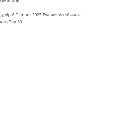
สมาชิกเลย!
ay
.vip 6 October 2025 Eva อยากรวยต้องลอง
กแสน Top 60