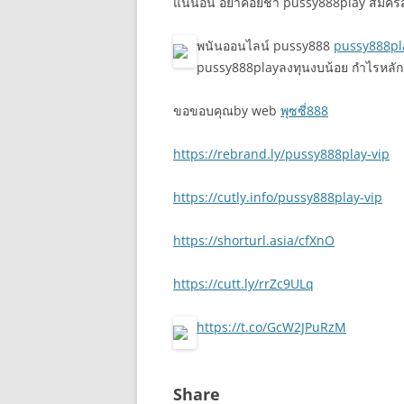
แน่นอน อย่าคอยช้า pussy888play สมัคร
พนันออนไลน์ pussy888
pussy888pl
pussy888playลงทุนงบน้อย กำไรหลั
ขอขอบคุณby web
พุซซี่888
https://rebrand.ly/pussy888play-vip
https://cutly.info/pussy888play-vip
https://shorturl.asia/cfXnO
https://cutt.ly/rrZc9ULq
https://t.co/GcW2JPuRzM
Share