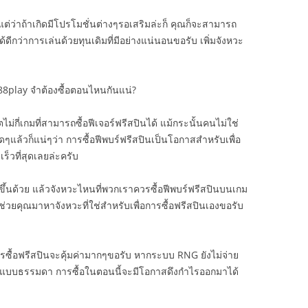
ต่ว่าถ้าเกิดมีโปรโมชั่นต่างๆรอเสริมล่ะก็ คุณก็จะสามารถ
กว่าการเล่นด้วยทุนเดิมที่มีอย่างแน่นอนขอรับ เพิ่มจังหวะ
y888play จำต้องซื้อตอนไหนกันแน่?
่กี่เกมที่สามารถซื้อฟีเจอร์ฟรีสปินได้ แม้กระนั้นคนไม่ใช่
ดๆแล้วก็แน่ๆว่า การซื้อฟีพบร์ฟรีสปินเป็นโอกาสสำหรับเพื่อ
็วที่สุดเลยล่ะครับ
่งขึ้นด้วย แล้วจังหวะไหนที่พวกเราควรซื้อฟีพบร์ฟรีสปินบนเกม
ะช่วยคุณมาหาจังหวะที่ใช่สำหรับเพื่อการซื้อฟรีสปินเองขอรับ
ซื้อฟรีสปินจะคุ้มค่ามากๆขอรับ หากระบบ RNG ยังไม่จ่าย
แบบธรรมดา การซื้อในตอนนี้จะมีโอกาสดึงกำไรออกมาได้