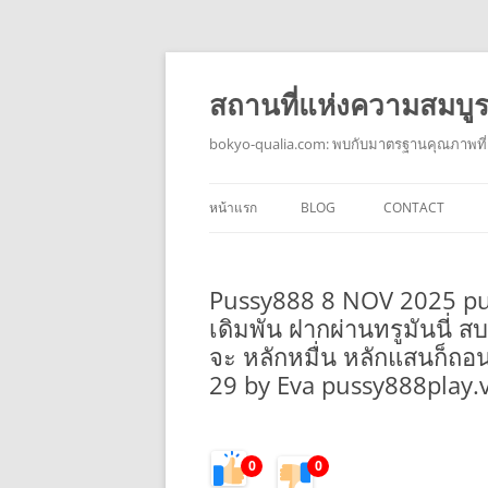
สถานที่แห่งความสมบู
bokyo-qualia.com: พบกับมาตรฐานคุณภาพที่
หน้าแรก
BLOG
CONTACT
Pussy888 8 NOV 2025 pus
เดิมพัน ฝากผ่านทรูมันนี่ ส
จะ หลักหมื่น หลักแสนก็ถอน
29 by Eva pussy888play.
0
0