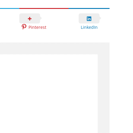
Pinterest
LinkedIn