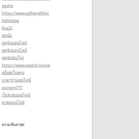
pgslot
https://www.pgheng99.tv
fullslotpg
live22
ดูหนัง
ดูหนังออนไลน์
ดูหนังออนไลน์
ดูหนังชนโรง
https://www.pgslot.movie
สล็อตเว็บตรง
บาคาร่าออนไลน์
punpro777
เว็บหวยออนไลน์
หวยออนไลน์
ความเห็นล่าสุด