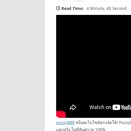
Read Time:
4 Minute, 40 Second
pussy888
สล็อตเว็บไซต์ตรงจัดให้! Pussy8
แตกจริง ไม่มีอันตราย 100%