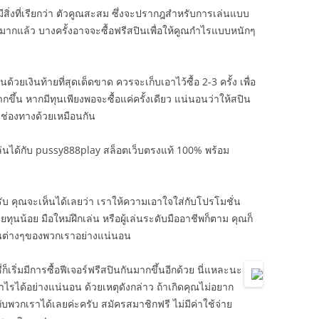
ีสิ่งที่เรียกว่า ตัวคูณสะสม ซึ่งจะปรากฎสำหรับการเล่นแบบ
ากแล้ว บางครั้งอาจจะซื้อฟรีสปินเพื่อให้คูณกำไรแบบหนักๆ
นด้วยเงินท้ายที่สุดเด็ดขาด ควรจะเก็บเอาไว้ซื้อ 2-3 ครั้ง เพื่อ
กขึ้น หากมีทุนเพียงพอจะซื้อแค่ครั้งเดียว แน่นอนว่าให้สปิน
งช่องทางด้วยเหมือนกัน
็เล่นได้กับ pussy888play สล็อตเว็บตรงแท้ 100% พร้อม
ับ คุณจะเห็นได้เลยว่า เราให้ความเอาใจใส่กับโปรโมชั่น
ุนน้อย มือใหม่ฝึกเล่น หรือผู้เล่นระดับมืออาชีพก็ตาม คุณก็
นต่างๆของพวกเราอย่างแน่นอน
ก็เริ่มมีการซื้อฟีเจอร์ฟรีสปินกันมากขึ้นอีกด้วย นี่แหละนะ
ำไรได้อย่างแน่นอน ด้วยเหตุดังกล่าว ถ้าเกิดคุณไม่อยาก
พวกเราได้เลยค่ะครับ สมัครสมาชิกฟรี ไม่มีค่าใช้จ่าย