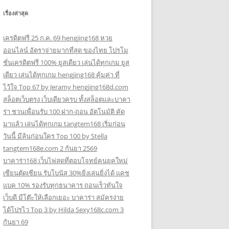
เรื่องล่าสุด
เครดิตฟรี 25 ก.ค. 69 hengjing168 หวย
ออนไลน์ อัตราจ่ายมากที่สุด ของไทย โปรโม
ชั่นเครดิตฟรี 100% ยูสเดียว เล่นได้ทุกเกม ยูส
เดียว เล่นได้ทุกเกม hengjing168 คุ้มค่า ที่
ไว้ใจ Top 67 by Jeramy hengjing168d.com
สล็อตเว็บตรง เว็บเดียวครบ ทั้งสล็อตและบาคา
ร่า ชวนเพื่อนรับ 100 ฝาก-ถอน อัตโนมัติ คัด
มาแล้ว เล่นได้ทุกเกม tangtem168 เริ่มก่อน
วันนี้ มีลุ้นก่อนใคร Top 100 by Stella
tangtem168e.com 2 กันยา 2569
บาคาร่า168 เว็บไพ่สดที่ตอบโจทย์คนยุคใหม่
เซียนตัดเซียน รับโบนัส 30%ยิ่งเล่นยิ่งได้ แคช
แบค 10% รองรับทุกธนาคาร ถอนเร็วทันใจ
เว็บดี มีโต๊ะให้เลือกเยอะ บาคาร่า สมัครง่าย
ได้โปรไว Top 3 by Hilda Sexy168c.com 3
กันยา 69