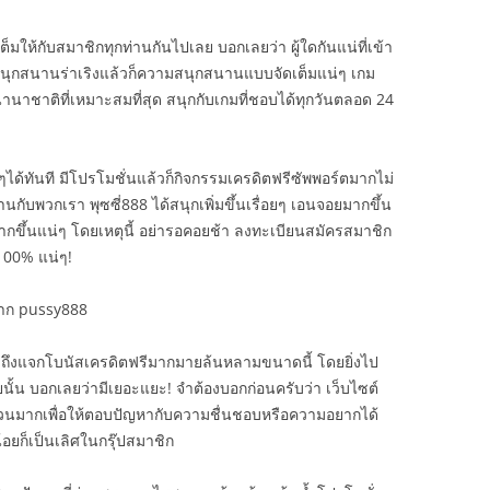
็มให้กับสมาชิกทุกท่านกันไปเลย บอกเลยว่า ผู้ใดกันแน่ที่เข้า
สนุกสนานร่าเริงแล้วก็ความสนุกสนานแบบจัดเต็มแน่ๆ เกม
านาชาติที่เหมาะสมที่สุด สนุกกับเกมที่ชอบได้ทุกวันตลอด 24
ด้ทันที มีโปรโมชั่นแล้วก็กิจกรรมเครดิตฟรีซัพพอร์ตมากไม่
นกับพวกเรา พุซซี่888 ได้สนุกเพิ่มขึ้นเรื่อยๆ เอนจอยมากขึ้น
ากขึ้นแน่ๆ โดยเหตุนี้ อย่ารอคอยช้า ลงทะเบียนสมัครสมาชิก
 100% แน่ๆ!
จาก pussy888
88 ถึงแจกโบนัสเครดิตฟรีมากมายล้นหลามขนาดนี้ โดยยิ่งไป
ยนั้น บอกเลยว่ามีเยอะแยะ! จำต้องบอกก่อนครับว่า เว็บไซต์
นมากเพื่อให้ตอบปัญหากับความชื่นชอบหรือความอยากได้
้อยก็เป็นเลิศในกรุ๊ปสมาชิก