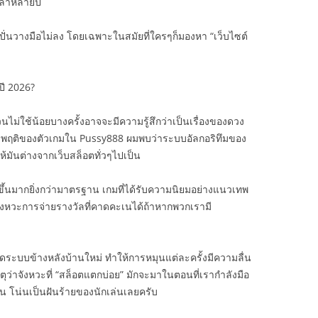
วลาหลายปี
ยปั่นวางมือไม่ลง โดยเฉพาะในสมัยที่ใครๆก็มองหา “เว็บไซต์
ปี 2026?
วนไม่ใช้น้อยบางครั้งอาจจะมีความรู้สึกว่าเป็นเรื่องของดวง
ระพฤติของตัวเกมใน Pussy888 ผมพบว่าระบบอัลกอริทึมของ
ให้มันต่างจากเว็บสล็อตทั่วๆไปเป็น
าสูงขึ้นมากยิ่งกว่ามาตรฐาน เกมที่ได้รับความนิยมอย่างแนวเทพ
จังหวะการจ่ายรางวัลที่คาดคะเนได้ถ้าหากพวกเรามี
รดระบบข้างหลังบ้านใหม่ ทำให้การหมุนแต่ละครั้งมีความลื่น
หตุว่าจังหวะที่ “สล็อตแตกบ่อย” มักจะมาในตอนที่เรากำลังมือ
น โน่นเป็นฝันร้ายของนักเล่นเลยครับ