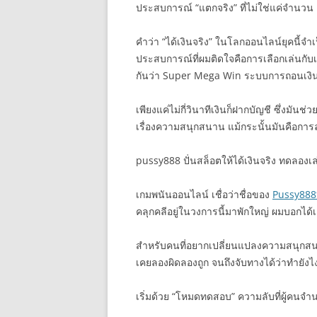
ประสบการณ์ “แตกจริง” ที่ไม่ใช่แค่จำนวน
คำว่า “ได้เงินจริง” ในโลกออนไลน์ยุคนี้จำเป
ประสบการณ์ที่ผมติดใจคือการเลือกเล่นกับเว็
กันว่า Super Mega Win ระบบการถอนเงินอ
เพียงแค่ไม่กี่วินาทีเงินก็ฝากบัญชี ซึ่งมันช
เรื่องความสนุกสนาน แม้กระนั้นมันคือการล
pussy888 ปั่นสล็อตให้ได้เงินจริง ทดลองเล
เกมพนันออนไลน์ เชื่อว่าชื่อของ
Pussy888
คลุกคลีอยู่ในวงการนี้มาพักใหญ่ ผมบอกได้เลย
สำหรับคนที่อยากเปลี่ยนแปลงความสนุกสนาน
เคยลองผิดลองถูก จนถึงจับทางได้ว่าทำยังไงถ
เริ่มด้วย “โหมดทดสอบ” ความลับที่ผู้คนจำ