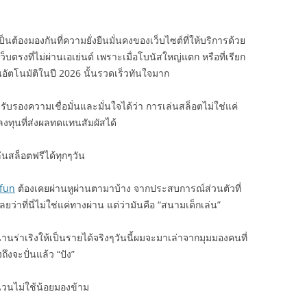
็นต้องมองกันที่ความยั่งยืนมั่นคงของเว็บไซต์ที่ให้บริการด้วย
บตรงที่ไม่ผ่านเอเย่นต์ เพราะเมื่อโบนัสใหญ่แตก หรือที่เรียก
ัตโนมัติในปี 2026 นั้นรวดเร็วทันใจมาก
่วยรับรองความเชื่อมั่นและมั่นใจได้ว่า การเล่นสล็อตไม่ใช่แค่
งทุนที่ส่งผลทดแทนสัมผัสได้
่นสล็อตฟรีได้ทุกๆวัน
fun
ต้องเคยผ่านหูผ่านตามาบ้าง จากประสบการณ์ส่วนตัวที่
ว่าที่นี่ไม่ใช่แค่ทางผ่าน แต่ว่ามันคือ “สนามเด็กเล่น”
ร่าเริงให้เป็นรายได้จริงๆวันนี้ผมจะมาเล่าจากมุมมองคนที่
ึงจะปั่นแล้ว “ปัง”
นวนไม่ใช้น้อยมองข้าม