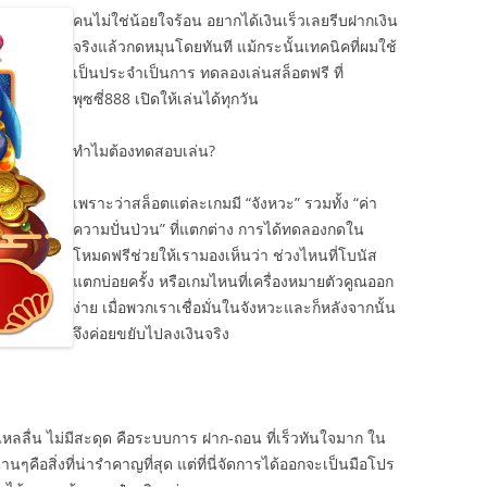
คนไม่ใช่น้อยใจร้อน อยากได้เงินเร็วเลยรีบฝากเงิน
จริงแล้วกดหมุนโดยทันที แม้กระนั้นเทคนิคที่ผมใช้
เป็นประจำเป็นการ ทดลองเล่นสล็อตฟรี ที่
พุซซี่888 เปิดให้เล่นได้ทุกวัน
ทำไมต้องทดสอบเล่น?
เพราะว่าสล็อตแต่ละเกมมี “จังหวะ” รวมทั้ง “ค่า
ความปั่นป่วน” ที่แตกต่าง การได้ทดลองกดใน
โหมดฟรีช่วยให้เรามองเห็นว่า ช่วงไหนที่โบนัส
แตกบ่อยครั้ง หรือเกมไหนที่เครื่องหมายตัวคูณออก
ง่าย เมื่อพวกเราเชื่อมั่นในจังหวะและก็หลังจากนั้น
จึงค่อยขยับไปลงเงินจริง
ที่ไหลลื่น ไม่มีสะดุด คือระบบการ ฝาก-ถอน ที่เร็วทันใจมาก ใน
านๆคือสิ่งที่น่ารำคาญที่สุด แต่ที่นี่จัดการได้ออกจะเป็นมือโปร