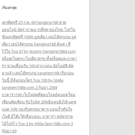
เรื่องล่าสุด
เครดิตฟรี 25 ก.ค. 69 hengjing168 หวย
ออนไลน์ อัตราจ่ายมากที่สุด ของไทย โปรโม
ชั่นเครดิตฟรี 100% ยูสเดียว เล่นได้ทุกเกม ยูส
เดียว เล่นได้ทุกเกม hengjing168 คุ้มค่า ที่
ไว้ใจ Top 67 by Jeramy hengjing168d.com
สล็อตเว็บตรง เว็บเดียวครบ ทั้งสล็อตและบาคา
ร่า ชวนเพื่อนรับ 100 ฝาก-ถอน อัตโนมัติ คัด
มาแล้ว เล่นได้ทุกเกม tangtem168 เริ่มก่อน
วันนี้ มีลุ้นก่อนใคร Top 100 by Stella
tangtem168e.com 2 กันยา 2569
บาคาร่า168 เว็บไพ่สดที่ตอบโจทย์คนยุคใหม่
เซียนตัดเซียน รับโบนัส 30%ยิ่งเล่นยิ่งได้ แคช
แบค 10% รองรับทุกธนาคาร ถอนเร็วทันใจ
เว็บดี มีโต๊ะให้เลือกเยอะ บาคาร่า สมัครง่าย
ได้โปรไว Top 3 by Hilda Sexy168c.com 3
กันยา 69