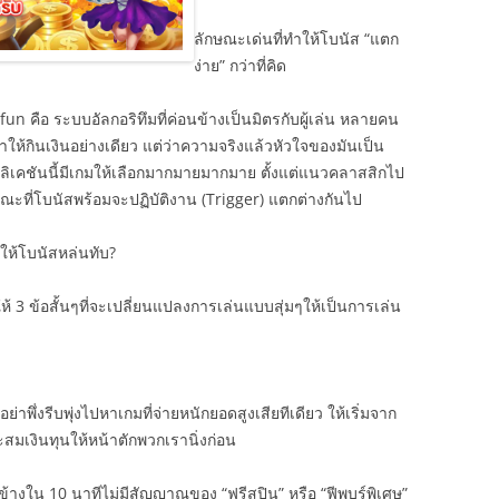
ลักษณะเด่นที่ทำให้โบนัส “แตก
ง่าย” กว่าที่คิด
8fun คือ ระบบอัลกอริทึมที่ค่อนข้างเป็นมิตรกับผู้เล่น หลายคน
มาให้กินเงินอย่างเดียว แต่ว่าความจริงแล้วหัวใจของมันเป็น
ิเคชันนี้มีเกมให้เลือกมากมายมากมาย ตั้งแต่แนวคลาสสิกไป
ขณะที่โบนัสพร้อมจะปฏิบัติงาน (Trigger) แตกต่างกันไป
ให้โบนัสหล่นทับ?
3 ข้อสั้นๆที่จะเปลี่ยนแปลงการเล่นแบบสุ่มๆให้เป็นการเล่น
าพึ่งรีบพุ่งไปหาเกมที่จ่ายหนักยอดสูงเสียทีเดียว ให้เริ่มจาก
สะสมเงินทุนให้หน้าตักพวกเรานิ่งก่อน
างใน 10 นาทีไม่มีสัญญาณของ “ฟรีสปิน” หรือ “ฟีพบร์พิเศษ”