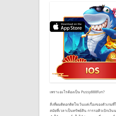
เพราะอะไรต้องเป็น Pussy888fun?
สิ่งที่ผมติดอกติดใจเว้นแต่เรื่องของตัวเกม
สมัยที่เวลาเป็นทรัพย์สิน การรอคิวเบิกเงินน