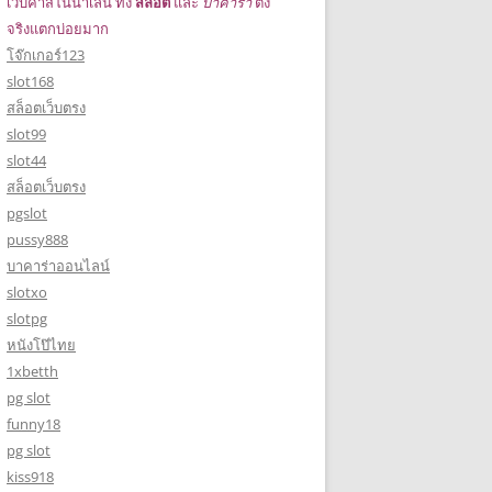
เว็บคาสิโนน่าเล่น ทั้ง
สล็อต
และ
บาคาร่า
ตึง
จริงแตกบ่อยมาก
โจ๊กเกอร์123
slot168
สล็อตเว็บตรง
slot99
slot44
สล็อตเว็บตรง
pgslot
pussy888
บาคาร่าออนไลน์
slotxo
slotpg
หนังโป๊ไทย
1xbetth
pg slot
funny18
pg slot
kiss918