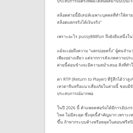
ประสบการณ์ตรงที่ผมได้สัมผัสมานับเป็นเ
สล็อตค่ายนี้มีเสน่ห์เฉพาะบุคคลที่ทำให้สา
สล็อตแตกจริงได้เงินจริง”
เพราะอะไร pussy888fun ถึงยังยืนหนึ่งใน
แม้จะเอ่ยถึงความ “แตกบ่อยครั้ง” ผู้คนจำน
เพียงอย่างเดียว แต่จากการสังเกตความป
ค่ายนี้ค่อนข้างจะมีความสม่ำเสมอ สิ่งที่ทำ
ค่า RTP (Return to Player) ที่รู้สึกได้ว่
เทวดาจีนหรือแนวเสี่ยงภัยในค่ายนี้ ชอบมี
ประสบการณ์มากพอ
ในปี 2026 นี้ ตัวแพลตฟอร์มได้มีการอัปเก
ไหล ไม่มีสะดุด ซึ่งจุดนี้สำคัญมาก เพราะเ
ขึ้น ถ้าหากระบบค้างหรือหลุดในตอนฟรีสปิ