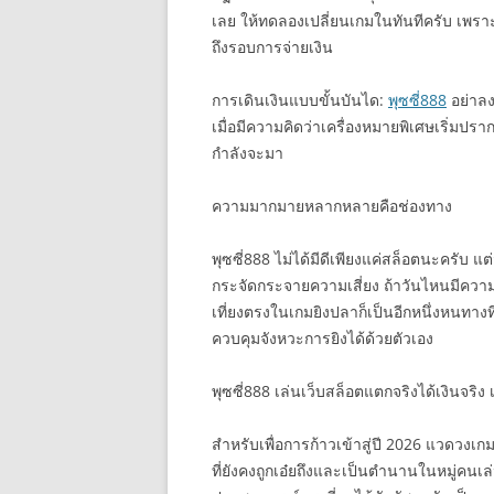
เลย ให้ทดลองเปลี่ยนเกมในทันทีครับ เพราะ
ถึงรอบการจ่ายเงิน
การเดินเงินแบบขั้นบันได:
พุซซี่888
อย่าลง
เมื่อมีความคิดว่าเครื่องหมายพิเศษเริ่มปร
กำลังจะมา
ความมากมายหลากหลายคือช่องทาง
พุซซี่888 ไม่ได้มีดีเพียงแค่สล็อตนะครับ แต่
กระจัดกระจายความเสี่ยง ถ้าวันไหนมีควา
เที่ยงตรงในเกมยิงปลาก็เป็นอีกหนึ่งหนทางท
ควบคุมจังหวะการยิงได้ด้วยตัวเอง
พุซซี่888 เล่นเว็บสล็อตแตกจริงได้เงินจริง
สำหรับเพื่อการก้าวเข้าสู่ปี 2026 แวดวงเ
ที่ยังคงถูกเอ๋ยถึงและเป็นตำนานในหมู่คน