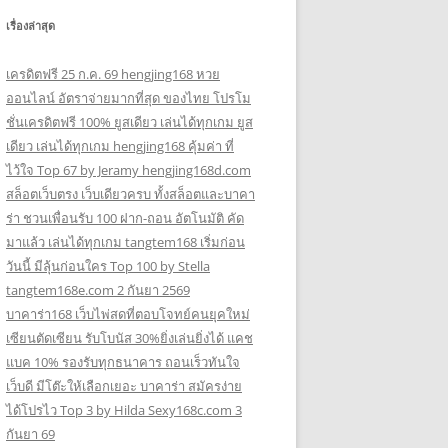
เรื่องล่าสุด
เครดิตฟรี 25 ก.ค. 69 hengjing168 หวย
ออนไลน์ อัตราจ่ายมากที่สุด ของไทย โปรโม
ชั่นเครดิตฟรี 100% ยูสเดียว เล่นได้ทุกเกม ยูส
เดียว เล่นได้ทุกเกม hengjing168 คุ้มค่า ที่
ไว้ใจ Top 67 by Jeramy hengjing168d.com
สล็อตเว็บตรง เว็บเดียวครบ ทั้งสล็อตและบาคา
ร่า ชวนเพื่อนรับ 100 ฝาก-ถอน อัตโนมัติ คัด
มาแล้ว เล่นได้ทุกเกม tangtem168 เริ่มก่อน
วันนี้ มีลุ้นก่อนใคร Top 100 by Stella
tangtem168e.com 2 กันยา 2569
บาคาร่า168 เว็บไพ่สดที่ตอบโจทย์คนยุคใหม่
เซียนตัดเซียน รับโบนัส 30%ยิ่งเล่นยิ่งได้ แคช
แบค 10% รองรับทุกธนาคาร ถอนเร็วทันใจ
เว็บดี มีโต๊ะให้เลือกเยอะ บาคาร่า สมัครง่าย
ได้โปรไว Top 3 by Hilda Sexy168c.com 3
กันยา 69