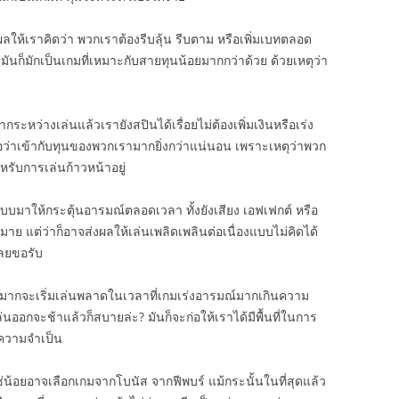
ให้เราคิดว่า พวกเราต้องรีบลุ้น รีบตาม หรือเพิ่มเบทตลอด
งมันก็มักเป็นเกมที่เหมาะกับสายทุนน้อยมากกว่าด้วย ด้วยเหตุว่า
หากระหว่างเล่นแล้วเรายังสปินได้เรื่อยไม่ต้องเพิ่มเงินหรือเร่ง
ว่าเข้ากับทุนของพวกเรามากยิ่งกว่าแน่นอน เพราะเหตุว่าพวก
ับการเล่นก้าวหน้าอยู่
บบมาให้กระตุ้นอารมณ์ตลอดเวลา ทั้งยังเสียง เอฟเฟกต์ หรือ
มาย แต่ว่าก็อาจส่งผลให้เล่นเพลิดเพลินต่อเนื่องแบบไม่คิดได้
เลยขอรับ
ยมากจะเริ่มเล่นพลาดในเวลาที่เกมเร่งอารมณ์มากเกินความ
่นออกจะช้าแล้วก็สบายล่ะ? มันก็จะก่อให้เราได้มีพื้นที่ในการ
นความจำเป็น
่น้อยอาจเลือกเกมจากโบนัส จากฟีพบร์ แม้กระนั้นในที่สุดแล้ว