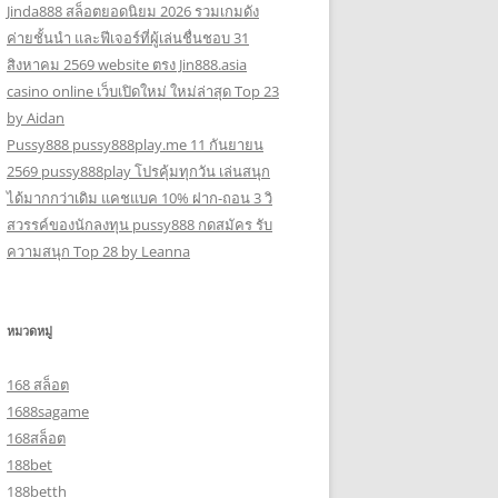
Jinda888 สล็อตยอดนิยม 2026 รวมเกมดัง
ค่ายชั้นนำ และฟีเจอร์ที่ผู้เล่นชื่นชอบ 31
สิงหาคม 2569 website ตรง Jin888.asia
casino online เว็บเปิดใหม่ ใหม่ล่าสุด Top 23
by Aidan
Pussy888 pussy888play.me 11 กันยายน
2569 pussy888play โปรคุ้มทุกวัน เล่นสนุก
ได้มากกว่าเดิม แคชแบค 10% ฝาก-ถอน 3 วิ
สวรรค์ของนักลงทุน pussy888 กดสมัคร รับ
ความสนุก Top 28 by Leanna
หมวดหมู่
168 สล็อต
1688sagame
168สล็อต
188bet
188betth