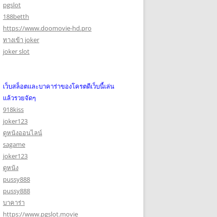
pgslot
188betth
https://www.doomovie-hd.pro
ทางเข้า joker
joker slot
เว็บสล็อตและบาคาร่าของโครตดีเว็บนี้เล่น
แล้วรวยจัดๆ
918kiss
joker123
ดูหนังออนไลน์
sagame
joker123
ดูหนัง
pussy888
pussy888
บาคาร่า
https://www.pgslot.movie