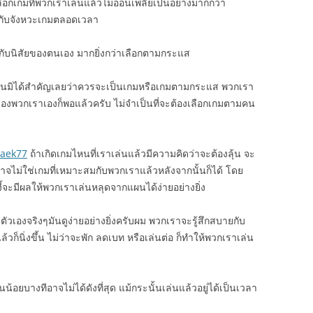
ลือกเกมที่พวกเราเล่นแล้วไม่อ่อนเพลียเป็นอย่างมากกว่า
ยดกับจังหวะเกมตลอดเวลา
ากับนิสัยของตนเอง มากยิ่งกว่าเลือกตามกระแส
้น มันมิได้สำคัญเลยว่าควรจะเป็นเกมหรือเกมตามกระแส พวกเรา
ของพวกเราเองก็พอแล้วครับ ไม่จำเป็นที่จะต้องเลือกเกมตามคน
aek77
ถ้าเกิดเกมไหนที่เราเล่นแล้วมีความคิดว่าจะต้องลุ้น จะ
าจไม่ใช่เกมที่เหมาะสมกับพวกเราแล้วหลังจากนั้นก็ได้ โดย
งี้จะมีผลให้พวกเราเล่นหลุดจากแผนได้ง่ายอย่างยิ่ง
กับตัวเองจริงๆมันดูง่ายอย่างยิ่งครับผม พวกเราจะรู้สึกสบายกับ
ก็นิ่งขึ้น ไม่ว่าจะพัก ลดเบท หรือเล่นต่อ ก็ทำให้พวกเราเล่น
อยบางทีอาจไม่ได้ดังที่สุด แม้กระนั้นเล่นแล้วอยู่ได้เป็นเวลา