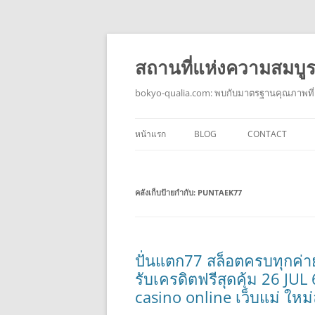
สถานที่แห่งความสมบู
bokyo-qualia.com: พบกับมาตรฐานคุณภาพที่
หน้าแรก
BLOG
CONTACT
คลังเก็บป้ายกำกับ:
PUNTAEK77
ปั่นแตก77 สล็อตครบทุกค่า
รับเครดิตฟรีสุดคุ้ม 26 JU
casino online เว็บแม่ ใหม