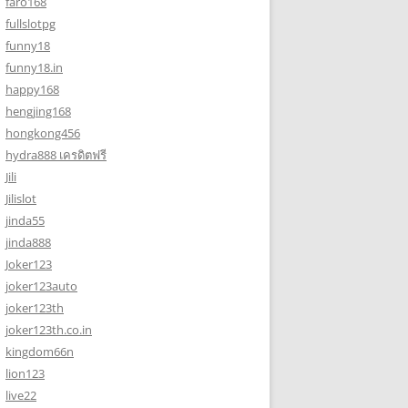
faro168
fullslotpg
funny18
funny18.in
happy168
hengjing168
hongkong456
hydra888 เครดิตฟรี
Jili
Jilislot
jinda55
jinda888
Joker123
joker123auto
joker123th
joker123th.co.in
kingdom66n
lion123
live22