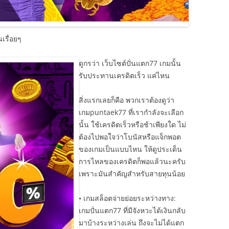
นเรื่อยๆ
ดูกรว่า เว็บไซต์ปั่นแตก77 เกมนั้น
รับประทานเครดิตเร็ว แค่ไหน
สิ่งแรกเลยก็คือ พวกเราต้องดูว่า
เกมpuntaek77 ที่เรากำลังจะเลือก
นั้น ใช้เครดิตเร็วหรือช้าเพียงใด ไม่
ต้องไปพอใจว่าโบนัสหรือแจ็กพอต
ของเกมเป็นแบบไหน ให้ดูประเด็น
การไหลของเครดิตก็พอแล้วนะครับ
เพราะมันสำคัญสำหรับสายทุนน้อย
• เกมสล็อตจ่ายย่อยระหว่างทาง:
เกมปั่นแตก77 ที่มีจังหวะได้เงินกลับ
มาบ้างระหว่างเล่น ถึงจะไม่ได้แตก