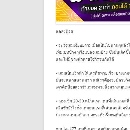
ลดลงด้วย
• ระวังเกมเงียบยาว: เมื่อสปินไปนานๆแล้
เพิ่มเบทบ้าง หรือแปลงเกมบ้าง ซึ่งมันเกิ
และไม่มีช่วงพักหายใจก็รวนกันได้
• เกมสปินเร็วทำให้เครดิตหายเร็ว: บางเก
มันจะสนุกสนานมาก แต่เราต้องระมัดระวังเอ
เครดิตน้อยลงกว่าเกมจังหวะนิ่งมากเลยนะค
• ลองเช็ก 20-30 สปินแรก: คนที่เล่นเกมสล็
หรือช้ายังไงตั้งแต่ตอนแรกที่เล่นเลยล่ะค
ประทานทุนสม่ำเสมอกระทั่งเริ่มกดดันก็บาง
puntaek77 เกมที่เหมาะสมกับสายทุนน้อย มัก