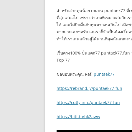
สำหรับสายทุนน้อย เกมบน puntaek77 ที่เรา
ที่สุดเสมอไป เพราะว่าเกมที่เหมาะสมกับเร
ได้ และไม่บีบคั้นกับทุนมากจนเกินไป เมื่อพว
มากมายเลยขอรับ แต่เราก็จำเป็นต้องเริ่มจ
ทำให้เราเล่นแล้วอยู่ได้นานที่สุดนั่นแหละ
เว็บตรง100% ปั่นแตก77 puntaek77.fun
Top 77
ขอขอบพระคุณ Ref.
puntaek77
https://rebrand.ly/puntaek77-fun
https://cutly.info/puntaek77-fun
https://bitt.to/hk2aww