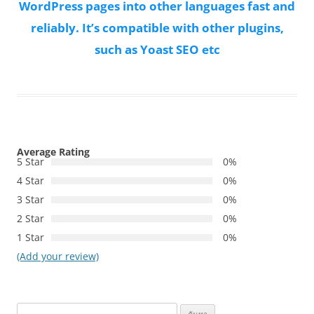
WordPress pages into other languages fast and
reliably. It’s compatible with other plugins,
such as Yoast SEO etc
Average Rating
5 Star
0%
4 Star
0%
3 Star
0%
2 Star
0%
1 Star
0%
(Add your review)
ค้นหา