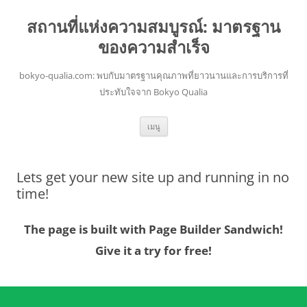
สถานที่แห่งความสมบูรณ์: มาตรฐาน
ของความสำเร็จ
bokyo-qualia.com: พบกับมาตรฐานคุณภาพที่ยาวนานและการบริการที่
ประทับใจจาก Bokyo Qualia
ข้าม
เมนู
ไป
ยัง
เนื้อหา
Lets get your new site up and running in no
time!
The page is built with Page Builder Sandwich!
Give it a try for free!