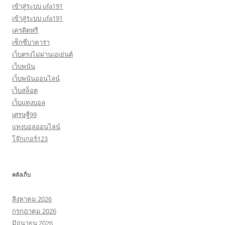
เข้าสู่ระบบ ufa191
เข้าสู่ระบบ ufa191
เครดิตฟรี
เซ็กซี่บาคาร่า
เว็บตรงไม่ผ่านเอเย่นต์
เว็บพนัน
เว็บพนันออนไลน์
เว็บสล็อต
เว็บแทงบอล
เศรษฐี99
แทงบอลออนไลน์
โจ๊กเกอร์123
คลังเก็บ
สิงหาคม 2026
กรกฎาคม 2026
มิถุนายน 2026