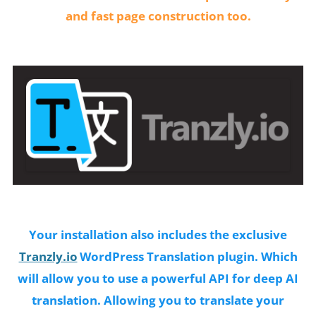
and fast page construction too.
Your installation also includes the exclusive
Tranzly.io
WordPress Translation plugin
. Which
will allow you to use a powerful API for deep AI
translation. Allowing you to translate your