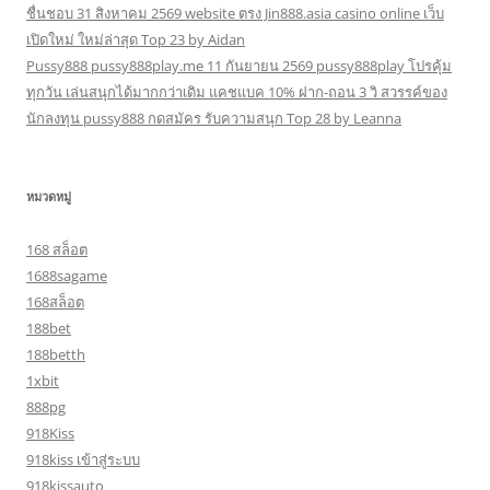
ชื่นชอบ 31 สิงหาคม 2569 website ตรง Jin888.asia casino online เว็บ
เปิดใหม่ ใหม่ล่าสุด Top 23 by Aidan
Pussy888 pussy888play.me 11 กันยายน 2569 pussy888play โปรคุ้ม
ทุกวัน เล่นสนุกได้มากกว่าเดิม แคชแบค 10% ฝาก-ถอน 3 วิ สวรรค์ของ
นักลงทุน pussy888 กดสมัคร รับความสนุก Top 28 by Leanna
หมวดหมู่
168 สล็อต
1688sagame
168สล็อต
188bet
188betth
1xbit
888pg
918Kiss
918kiss เข้าสู่ระบบ
918kissauto