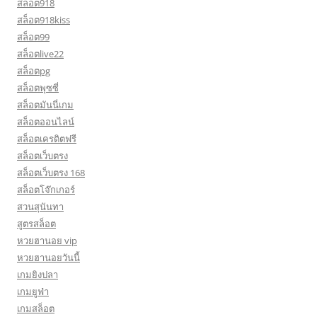
สล็อต918
สล็อต918kiss
สล็อต99
สล็อตlive22
สล็อตpg
สล็อตพุซซี่
สล็อตมันนี่เกม
สล็อตออนไลน์
สล็อตเครดิตฟรี
สล็อตเว็บตรง
สล็อตเว็บตรง 168
สล็อตโจ๊กเกอร์
สวนสุนันทา
สูตรสล็อต
หวยฮานอย vip
หวยฮานอยวันนี้
เกมยิงปลา
เกมยูฟ่า
เกมสล็อต