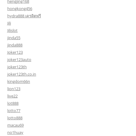
hengjing168
hongkong456
hydra888 เครดิตฟรี
Jili
Jilislot
jinda55
jinda888
Joker123
joker123auto
joker123th
joker123th.co.in
kingdom66n
lion123
live22
lot888
lotto77
lotto888
macau69
no1huay