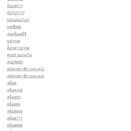
ปั่นแตก77
ปั่นโปร777
พนันออนไลน์
พุซซี่888
ฟลูสล็อตพีจี
ยูฟ่าเบท
ล็อกดาวน์168
ศูนย์รวมเกมไพ่
สปอร์ตบุ๊ก
สมัครสมาชิก lotto432
สมัครสมาชิก lotto432
สล็อต
สล็อต168
สล็อต55
สล็อต66
สล็อต666
สล็อต777
สล็อต888