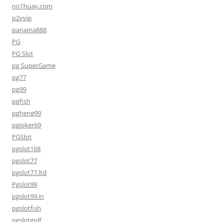
no1huay.com
p2vvip
panama888
PG
PG Slot
pg SuperGame
pg77
pg99
pgfish
pgheng99
pgjoker69
PGSlot
pgslot168
pgslot77
pgslot77.ltd
Pgslot99
pgslot99.in
pgslotfish
pgslotgolf