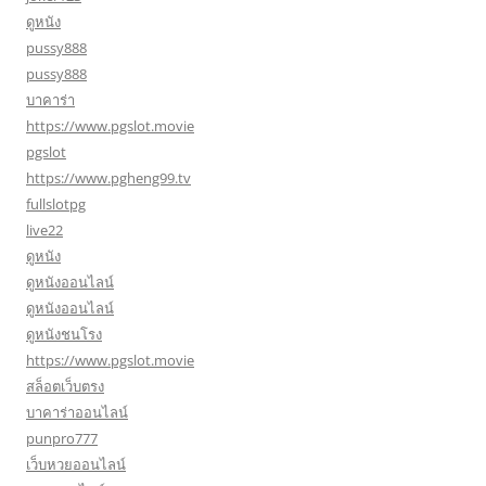
ดูหนัง
pussy888
pussy888
บาคาร่า
https://www.pgslot.movie
pgslot
https://www.pgheng99.tv
fullslotpg
live22
ดูหนัง
ดูหนังออนไลน์
ดูหนังออนไลน์
ดูหนังชนโรง
https://www.pgslot.movie
สล็อตเว็บตรง
บาคาร่าออนไลน์
punpro777
เว็บหวยออนไลน์