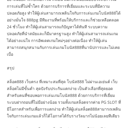
การเล่นที่ไม่ซ้ำใคร ด้วยการบริการที่เยี่ยมและระบบที่มีความ
ปลอดภัยสูง ทำให้ผู้เล่นสามารถเพลินใจกับการเล่นเกมโบนัส888ได้
อย่างมั่นใจ 888pg มีทีมงานที่พร้อมให้บริการและก็ช่วยเหลือตลอด
24 ชั่วโมง ทำให้ผู้เล่นสามารถแก้ปัญหาได้ทันที ระบบความ
ปลอดภัยที่นำสมัยและก็มีมาตรฐานสูง ทำให้ผู้เล่นสามารถเล่นเกม
ได้อย่างแน่ใจ การอัพเดตเกมใหม่ๆอย่างต่อเนื่อง ทำให้ผู้เล่น
สามารถสนุกสนานกับการเล่นเกมโบนัส888ที่นานัปการและไม่เคย
เบื่อ
สรุป
สล็อต888 เว็บตรง ที่เหมาะสมที่สุด โบนัส888 ไม่ผ่านเอเย่นต์ เว็บ
สล็อตไม่มีขั้นต่ำ สุดปังรับประกันแตกง่าย เป็นตัวเลือกที่สุดยอด
สำหรับคนที่ชอบพอการเล่นเกมโบนัส888 ด้วยการบริการที่เยี่ยม
ระบบฝากถอนที่ไม่มีอย่างน้อย รวมทั้งเกมสล็อตจากค่าย PG SLOT ที่
มีโอกาสสำหรับเพื่อการแตกง่าย ทำให้ผู้เล่นสล็อต888สามารถเพลิน
ใจกับการเล่นเกมแล้วก็ได้โอกาสได้รับรางวัลมากไม่น้อยเลยทีเดียว