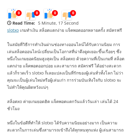
0
0
0
0
Read Time:
5 Minute, 17 Second
slotxo
เกมทำเงิน สล็อตแตกง่าย แจ็คพอตออกหลายครั้ง สมัครฟรี
ในสมัยที่วิธีการทำเงินผ่านช่องทางออนไลน์ได้รับความนิยม การ
เล่นสล็อตออนไลน์เปลี่ยนเป็นโอกาสที่น่าดึงดูดเยอะขึ้นเรื่อยๆ ซึ่ง
หนึ่งในเกมยอดนิยมสูงสุดเป็น สล็อตxo ด้วยความที่เป็นเกมที่ สล็อต
แตกง่าย แจ็คพอตออกบ่อย และสามารถ สมัครฟรี ได้อย่างสะดวก
แล้วก็รวดเร็ว slotxo ก็เลยแปลงเป็นที่รักของผู้เล่นทั่วทั้งโลก ไม่ว่า
คุณจะเป็นผู้เล่นใหม่หรือผู้เล่นเก่า การร่วมบันเทิงใจกับ slotxo จะ
ไม่ทำให้คุณผิดหวังแน่ๆ
สล็อตxo ค่ายเกมยอดฮิต แจ็คพอตแตกวันแล้ววันเล่า เล่นได้ 24
ชั่วโมง
หนึ่งในข้อดีที่ทำให้ slotxo ได้รับความนิยมอย่างมาก เป็นความ
สะดวกในการเล่นซึ่งสามารถเข้าถึงได้ทุกหนทุกแห่ง ผู้เล่นสามารถ