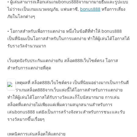
• ผู้เล่นสามารถเลือกเล่นเกมbonus888จากมากมายธีมและรูปแบบ
ไม่ว่าจะเป็นเกมแนวผจญภัย, แฟนตาซี,
bonus888
หรือการเสี่ยง
ภัยในโลกต่างๆ
• โอกาสสำหรับเพื่อการแตกง่าย หนึ่งในข้อดีที่ทำให้ bonus888
เป็นที่นิยมเป็นโอกาสสำหรับในการแตกง่าย ทำให้ผู้เล่นได้โอกาสได้
รับรางวัลจำนวนมาก
เว็บสุดปังรับประกันแตกง่ายกับ สล็อต888เว็บไซต์ตรง โอกาส
สำหรับการแตกง่ายที่สุด
เหตุผลที่ สล็อต888เว็บไซต์ตรง เป็นที่นิยมอย่างมากเป็นการันตี
ว่าเกมสล็อต888จากเว็บแห่งนี้ได้โอกาสสำหรับการแตกง่าย
ทำให้ผู้เล่นได้โอกาสได้รับรางวัลและก็โบนัสมากมาย การเล่น
สล็อตที่แตกง่ายไม่เพียงแค่เพิ่มความสนุกสนานสำหรับการ
เล่นbonus888 แต่ยังเป็นการสร้างจังหวะสำหรับการชนะและรับ
รางวัลมากขึ้นเรื่อยๆ
เทคนิคการเล่นสล็อตให้แตกง่าย