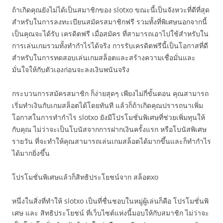
ถ้าเกิดคุณยังไม่ได้เป็นสมาชิกของ slotxo ขณะนี้เป็นจังหวะที่ดีที่สุด
สำหรับในการลงทะเบียนสมัครสมาชิกฟรี รวมทั้งที่พิเศษนอกจากนี้
เป็นคุณจะได้รับ เครดิตฟรี เมื่อสมัคร ที่สามารถเอาไปใช้สำหรับใน
การเล่นเกมรวมทั้งทำกำไรได้จริง การรับเครดิตฟรีนี้เป็นโอกาสที่ดี
สำหรับในการทดสอบเล่นเกมสล็อตและสร้างความเชื่อมั่นและ
มั่นใจให้กับตัวเองก่อนจะลงเงินพนันจริง
กระบวนการสมัครสมาชิก ก็ง่ายสุดๆ เพียงไม่กี่ขั้นตอน คุณสามารถ
เริ่มทำเงินกับเกมสล็อตได้โดยทันที แล้วก็ถ้าเกิดคุณปรารถนาเพิ่ม
โอกาสในการทำกำไร slotxo ยังมีโปรโมชั่นพิเศษที่ช่วยเพิ่มทุนให้
กับคุณ ไม่ว่าจะเป็นโบนัสจากการฝากเงินครั้งแรก หรือโบนัสพิเศษ
รายวัน ที่จะทำให้คุณสามารถเล่นเกมสล็อตได้มากขึ้นและก็ทำกำไร
ได้มากยิ่งขึ้น
โปรโมชั่นพิเศษแล้วก็สิทธิประโยชน์จาก สล็อตxo
หนึ่งในสิ่งที่ทำให้ slotxo เป็นที่ชื่นชอบในหมู่ผู้เล่นก็คือ โปรโมชั่นพิ
เศษ และ สิทธิประโยชน์ ที่เว็บไซต์แห่งนี้มอบให้กับสมาชิก ไม่ว่าจะ