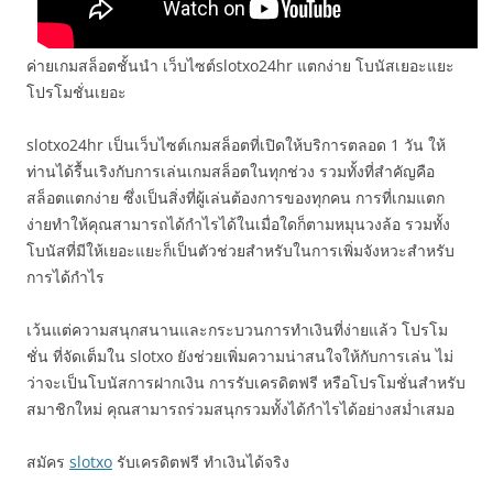
ค่ายเกมสล็อตชั้นนำ เว็บไซต์slotxo24hr แตกง่าย โบนัสเยอะแยะ
โปรโมชั่นเยอะ
slotxo24hr เป็นเว็บไซต์เกมสล็อตที่เปิดให้บริการตลอด 1 วัน ให้
ท่านได้รื้นเริงกับการเล่นเกมสล็อตในทุกช่วง รวมทั้งที่สำคัญคือ
สล็อตแตกง่าย ซึ่งเป็นสิ่งที่ผู้เล่นต้องการของทุกคน การที่เกมแตก
ง่ายทำให้คุณสามารถได้กำไรได้ในเมื่อใดก็ตามหมุนวงล้อ รวมทั้ง
โบนัสที่มีให้เยอะแยะก็เป็นตัวช่วยสำหรับในการเพิ่มจังหวะสำหรับ
การได้กำไร
เว้นแต่ความสนุกสนานและกระบวนการทำเงินที่ง่ายแล้ว โปรโม
ชั่น ที่จัดเต็มใน slotxo ยังช่วยเพิ่มความน่าสนใจให้กับการเล่น ไม่
ว่าจะเป็นโบนัสการฝากเงิน การรับเครดิตฟรี หรือโปรโมชั่นสำหรับ
สมาชิกใหม่ คุณสามารถร่วมสนุกรวมทั้งได้กำไรได้อย่างสม่ำเสมอ
สมัคร
slotxo
รับเครดิตฟรี ทำเงินได้จริง