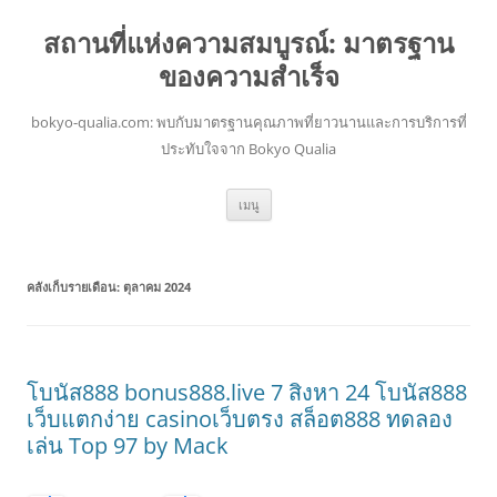
สถานที่แห่งความสมบูรณ์: มาตรฐาน
ของความสำเร็จ
bokyo-qualia.com: พบกับมาตรฐานคุณภาพที่ยาวนานและการบริการที่
ประทับใจจาก Bokyo Qualia
ข้าม
เมนู
ไป
ยัง
เนื้อหา
คลังเก็บรายเดือน:
ตุลาคม 2024
โบนัส888 bonus888.live 7 สิงหา 24 โบนัส888
เว็บแตกง่าย casinoเว็บตรง สล็อต888 ทดลอง
เล่น Top 97 by Mack