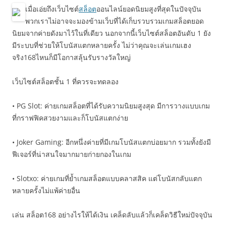
เมื่อเอ่ยถึงเว็บไซต์
สล็อต
ออนไลน์ยอดนิยมสูงที่สุดในปัจจุบัน
พวกเราไม่อาจจะมองข้ามเว็บที่ได้เก็บรวบรวมเกมสล็อตยอด
นิยมจากค่ายดังมาไว้ในที่เดียว นอกจากนี้เว็บไซต์สล็อตอันดับ 1 ยัง
มีระบบที่ช่วยให้โบนัสแตกหลายครั้ง ไม่ว่าคุณจะเล่นเกมเฮง
จริง168ไหนก็มีโอกาสลุ้นรับรางวัลใหญ่
เว็บไซต์สล็อตชั้น 1 ที่ควรจะทดลอง
• PG Slot: ค่ายเกมสล็อตที่ได้รับความนิยมสูงสุด มีการวางแบบเกม
ที่กราฟฟิคสวยงามและก็โบนัสแตกง่าย
• Joker Gaming: อีกหนึ่งค่ายที่มีเกมโบนัสแตกบ่อยมาก รวมทั้งยังมี
ฟีเจอร์ที่น่าสนใจมากมายก่ายกองในเกม
• Slotxo: ค่ายเกมที่ย้ำเกมสล็อตแบบคลาสสิค แต่โบนัสกลับแตก
หลายครั้งไม่แพ้ค่ายอื่น
เล่น สล็อต168 อย่างไรให้ได้เงิน เคล็ดลับแล้วก็เคล็ดวิธีใหม่ปัจจุบัน