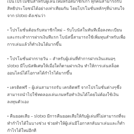
เป็นโปรโมชั่นสำหรับผู้เล่นใหม่หรือสมาชิกเก่า ทุกคนสามารถรับ
สิทธิประโยชน์ได้อย่างเท่าเทียมกัน โดยโปรโมชั่นหลักๆที่น่าสนใจ
จาก slotxo ดังเช่นว่า
• โปรโมชั่นต้อนรับสมาชิกใหม่ – รับโบนัสในทันทีเมื่อลงทะเบียน
และกระทำการฝากเงินทีแรก โบนัสนี้สามารถใช้เพิ่มทุนสำหรับเพื่อ
การเล่นแล้วก็ทำเงินได้มากขึ้น
• โปรโมชั่นฝากรายวัน – สำหรับผู้เล่นที่ทำการฝากเงินเสมอๆ
slotxo มีโบนัสพิเศษให้เมื่อใดก็ตามฝากเงิน ทำให้การเล่นสล็อต
ออนไลน์ได้โอกาสได้กำไรได้มากขึ้น
• เครดิตฟรี – ผู้เล่นสามารถรับ เครดิตฟรี จากโปรโมชั่นต่างๆซึ่ง
สามารถนำไปใช้ทดลองเล่นเกมหรือทำเงินได้โดยไม่ต้องใช้เงิน
ลงทุนตัวเอง
• คืนยอดเสีย – slotxo มีการคืนยอดเสียให้กับผู้เล่นที่ไม่สามารถที่จะ
ทำกำไรได้ในบางช่วง ช่วยทำให้ผู้เล่นมีโอกาสกลับมาเล่นและก็ทำ
กำไรได้ใหม่อีกที