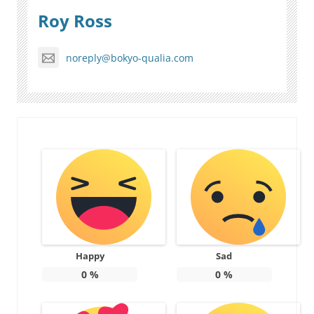
Roy Ross
noreply@bokyo-qualia.com
Happy
Sad
0
%
0
%