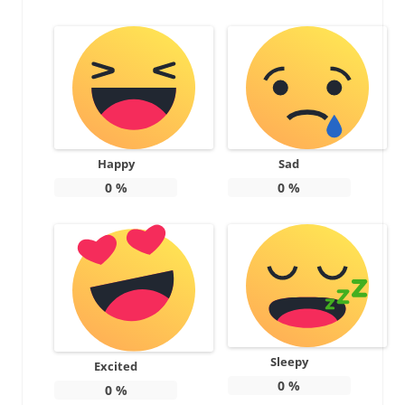
Happy
Sad
0
%
0
%
Sleepy
Excited
0
%
0
%