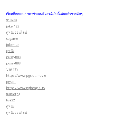
เว็บสล็อตและบาคาร่าของโครตดีเว็บนี้เล่นแล้วรวยจัดๆ
918kiss
joker123
ดูหนังออนไลน์
sagame
joker123
ดูหนัง
pussy888
pussy888
บาคาร่า
https://www.pgslot.movie
pgslot
https://www.pgheng99.tv
fullslotpg
live22
ดูหนัง
ดูหนังออนไลน์