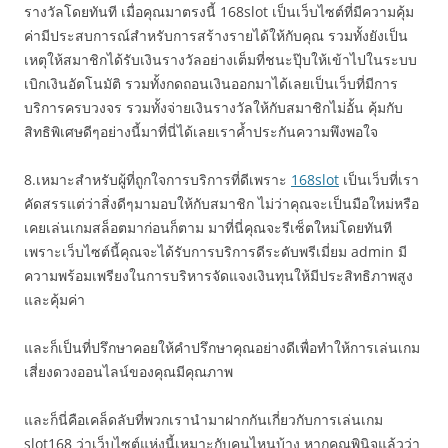
รางวัลโดยทันที เมื่อคุณมาตรงนี้ 168slot เป็นเว็บไซต์ที่มีความคุ้ม
ค่ามีประสบการณ์สำหรับการสร้างรายได้ให้กับคุณ รวมทั้งยังเป็น
เหตุให้สมาชิกได้รับเงินรางวัลอย่างเต็มที่ชนะปุ๊บให้เข้าไปในระบบ
เบิกเงินอัตโนมัติ รวมทั้งกดถอนเงินออกมาได้เลยเป็นเว็บที่มีการ
บริการครบวงจร รวมทั้งจ่ายเงินรางวัลให้กับสมาชิกไม่อั้น คุ้มกับ
สิทธิพิเศษดีๆอย่างนี้มาที่นี่ได้เลยเราค้ำประกันความพึงพอใจ
8.เหมาะสำหรับผู้ที่ถูกใจการบริการที่ดีเพราะ
168slot
เป็นเว็บที่เรา
คัดสรรแต่ว่าสิ่งดีๆมามอบให้กับสมาชิก ไม่ว่าคุณจะเป็นมือใหม่หรือ
เคยเล่นเกมสล็อตมาก่อนก็ตาม มาที่นี่คุณจะรีเซ็ตใหม่โดยทันที
เพราะเว็บไซต์นี้คุณจะได้รับการบริการดีระดับพรีเมี่ยม admin มี
ความพร้อมเพรียงในการบริหารจัดแจงเงินทุนให้มีประสิทธิภาพสูง
และคุ้มค่า
และก็เป็นที่ปรึกษาคอยให้คำปรึกษาคุณอย่างดีเพื่อทำให้การเล่นเกม
เสี่ยงดวงออนไลน์ของคุณมีคุณภาพ
และก็นี่คือเคล็ดลับที่พวกเรานำมาฝากกันเกี่ยวกับการเล่นเกม
slot168 ว่าเว็บไซต์แห่งนี้เหมาะกับคนไหนบ้าง หากคุณพินิจแล้วว่า