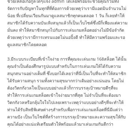
ช่วยเหลือเกื้อกูลใดๆแจ้ง admin ได้เลยพร้อมจะช่วยคุณรวมทั้ง
จัดการกับปัญหาในทุกที่ที่ต้องการด้วยเหตุว่าเรามีแอดมินจำนวนไม่
น้อย ที่เปลี่ยนเวียนกันมาดูแลสมาชิกทุกคนตลอด 1 วัน ก็เลยทำให้
สมาชิกได้รับความบันเทิงสนุกแล้วก็เป็นเว็บไซต์ซึ่งมีก็เพียงแต่ความ
มั่นคง ทำให้สมาชิกสนุกไปกับการเล่นเกมสล็อตอย่างไม่มีข้อจำกัด
ด้วยเหตุว่าเรามีการเทรนแอดไม่นอปิ้งดี ทำให้มีความพร้อมและรอ
ดูแลสมาชิกโดยตลอด
3.มีระบบระเบียบที่เข้าใจง่าย การที่คุณจะเล่นเกม 168สล็อต ได้นั้น
คุณจำเป็นต้องศึกษารูปแบบสำหรับในการเล่นเกมให้ได้รับความ
สนุกสนานอย่างเต็มที่ ซึ่งบอกได้เลยว่าที่นี่เป็นเว็บที่จะทำให้สมาชิก
ได้รับความสนุก รวมทั้งความสุขมากกว่าเดิมอย่างแน่นอน โดยไม่
ต้องวิตกกังวลใจเป็นแบบอย่างแล้วก็การบรรลุเป้าหมายดีๆที่จะ
ทำให้การเล่นเกมสล็อตเข้าใจง่ายมากที่สุด ไม่จำเป็นที่จะต้องมา
วิตกกังวลหรือกลุ้มใจใจไปเลยเพราะเหตุว่าแบบอย่างดีๆที่จะทำให้
ท่านได้รับสิทธิพิเศษต่างๆสำหรับเพื่อการเล่นเกมสล็อตที่นี่มีแต่ว่า
ความปัง เป็นเว็บไซต์ที่สร้างการบรรลุเป้าหมายและความสุขให้กับ
คุณได้อย่างแน่แท้เตรียมตัวให้พร้อมแล้วมาเล่นเกมกันดีกว่า