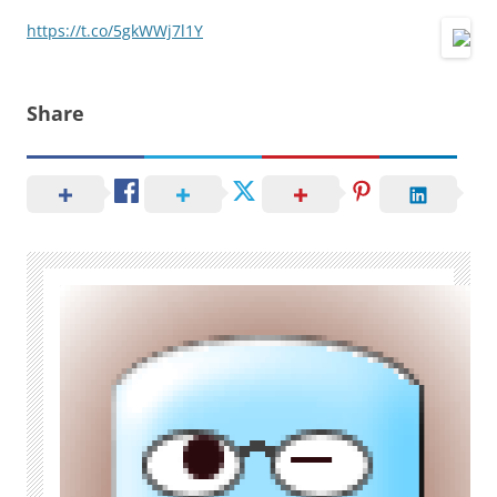
https://t.co/5gkWWj7l1Y
Share