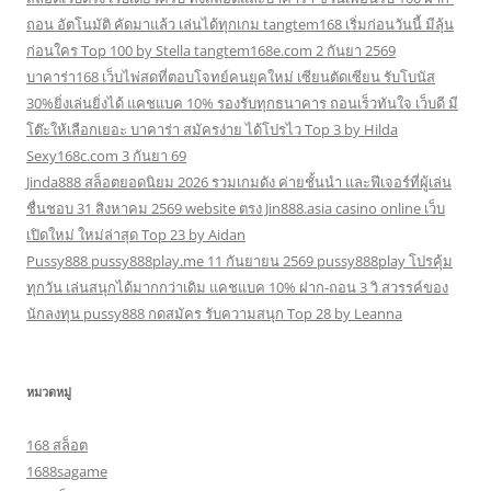
ถอน อัตโนมัติ คัดมาแล้ว เล่นได้ทุกเกม tangtem168 เริ่มก่อนวันนี้ มีลุ้น
ก่อนใคร Top 100 by Stella tangtem168e.com 2 กันยา 2569
บาคาร่า168 เว็บไพ่สดที่ตอบโจทย์คนยุคใหม่ เซียนตัดเซียน รับโบนัส
30%ยิ่งเล่นยิ่งได้ แคชแบค 10% รองรับทุกธนาคาร ถอนเร็วทันใจ เว็บดี มี
โต๊ะให้เลือกเยอะ บาคาร่า สมัครง่าย ได้โปรไว Top 3 by Hilda
Sexy168c.com 3 กันยา 69
Jinda888 สล็อตยอดนิยม 2026 รวมเกมดัง ค่ายชั้นนำ และฟีเจอร์ที่ผู้เล่น
ชื่นชอบ 31 สิงหาคม 2569 website ตรง Jin888.asia casino online เว็บ
เปิดใหม่ ใหม่ล่าสุด Top 23 by Aidan
Pussy888 pussy888play.me 11 กันยายน 2569 pussy888play โปรคุ้ม
ทุกวัน เล่นสนุกได้มากกว่าเดิม แคชแบค 10% ฝาก-ถอน 3 วิ สวรรค์ของ
นักลงทุน pussy888 กดสมัคร รับความสนุก Top 28 by Leanna
หมวดหมู่
168 สล็อต
1688sagame