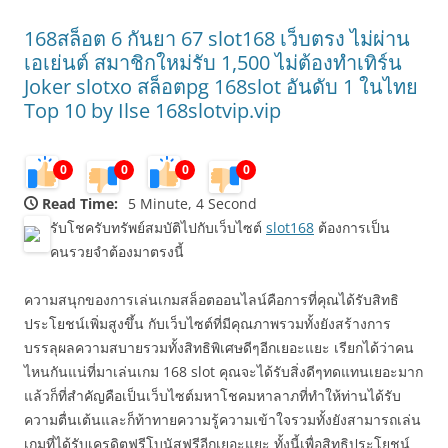
168สล็อต 6 กันยา 67 slot168 เว็บตรง ไม่ผ่าน
เอเย่นต์ สมาชิกใหม่รับ 1,500 ไม่ต้องทำเทิร์น
Joker slotxo สล็อตpg 168slot อันดับ 1 ในไทย
Top 10 by Ilse 168slotvip.vip
0
0
0
0
Read Time:
5 Minute, 4 Second
รับโชครับทรัพย์สมบัติไปกับเว็บไซต์
slot168
ต้องการเป็น
คนรวยจำต้องมาตรงนี้
ความสนุกของการเล่นเกมสล็อตออนไลน์คือการที่คุณได้รับสิทธิ
ประโยชน์เพิ่มสูงขึ้น กับเว็บไซต์ที่มีคุณภาพรวมทั้งยังสร้างการ
บรรลุผลความสบายรวมทั้งสิทธิพิเศษดีๆอีกเยอะแยะ เรียกได้ว่าคน
ไหนกันแน่ที่มาเล่นเกม 168 slot คุณจะได้รับสิ่งดีๆทดแทนเยอะมาก
แล้วก็ที่สำคัญคือเป็นเว็บไซต์มหาโชคมหาลาภที่ทำให้ท่านได้รับ
ความตื่นเต้นและก็ท้าทายความรู้ความเข้าใจรวมทั้งยังสามารถเล่น
เกมที่ได้รับเครดิตฟรีโบนัสฟรีอีกเยอะแยะ ทั้งนี้เพื่อสิทธิประโยชน์