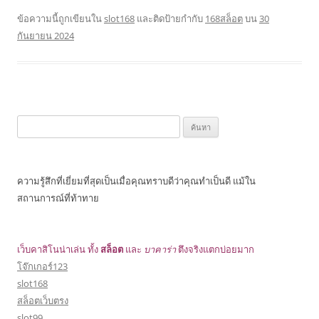
ข้อความนี้ถูกเขียนใน
slot168
และติดป้ายกำกับ
168สล็อต
บน
30
กันยายน 2024
ค้นหา
สำหรับ:
ความรู้สึกที่เยี่ยมที่สุดเป็นเมื่อคุณทราบดีว่าคุณทำเป็นดี แม้ใน
สถานการณ์ที่ท้าทาย
เว็บคาสิโนน่าเล่น ทั้ง
สล็อต
และ
บาคาร่า
ตึงจริงแตกบ่อยมาก
โจ๊กเกอร์123
slot168
สล็อตเว็บตรง
slot99