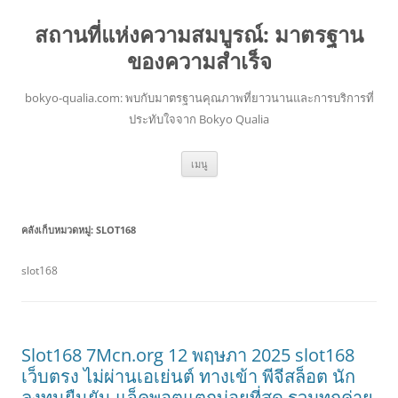
สถานที่แห่งความสมบูรณ์: มาตรฐาน
ของความสำเร็จ
bokyo-qualia.com: พบกับมาตรฐานคุณภาพที่ยาวนานและการบริการที่
ประทับใจจาก Bokyo Qualia
ข้าม
เมนู
ไป
ยัง
เนื้อหา
คลังเก็บหมวดหมู่:
SLOT168
slot168
Slot168 7Mcn.org 12 พฤษภา 2025 slot168
เว็บตรง ไม่ผ่านเอเย่นต์ ทางเข้า พีจีสล็อต นัก
ลงทุนยืนยัน แจ็คพอตแตกบ่อยที่สุด รวมทุกค่าย