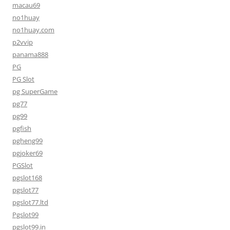
macau69
no1huay
no1huay.com
p2vvip
panama888
PG
PG Slot
pg SuperGame
pg77
pg99
pgfish
pgheng99
pgjoker69
PGSlot
pgslot168
pgslot77
pgslot77.ltd
Pgslot99
pgslot99.in