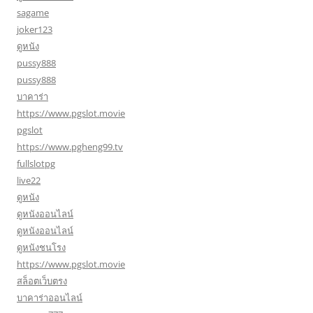
sagame
joker123
ดูหนัง
pussy888
pussy888
บาคาร่า
https://www.pgslot.movie
pgslot
https://www.pgheng99.tv
fullslotpg
live22
ดูหนัง
ดูหนังออนไลน์
ดูหนังออนไลน์
ดูหนังชนโรง
https://www.pgslot.movie
สล็อตเว็บตรง
บาคาร่าออนไลน์