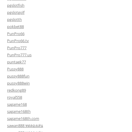
pgslotfish
pgslotgolf
pgslotth
pokbet88
PunPro66
PunPro66.tv
PunPro777
PunPro777.us
puntaek77
Pussy888
pussy888fun
pussy888win
redkong89
royal558
sagame168
sagame168th
sagame168th.com
sawan888 ทดลองเล่น