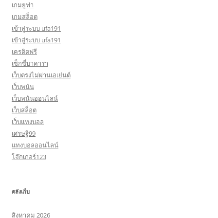
เกมยูฟ่า
เกมสล็อต
เข้าสู่ระบบ ufa191
เข้าสู่ระบบ ufa191
เครดิตฟรี
เซ็กซี่บาคาร่า
เว็บตรงไม่ผ่านเอเย่นต์
เว็บพนัน
เว็บพนันออนไลน์
เว็บสล็อต
เว็บแทงบอล
เศรษฐี99
แทงบอลออนไลน์
โจ๊กเกอร์123
คลังเก็บ
สิงหาคม 2026