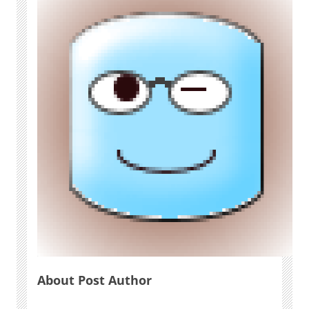
About Post Author