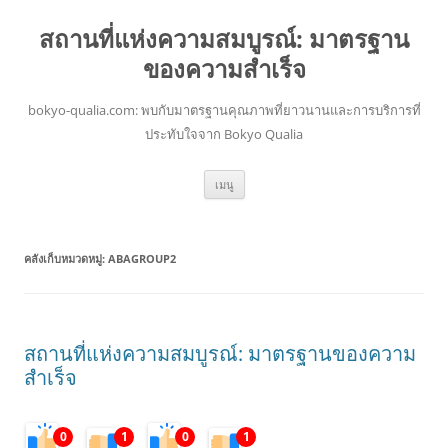
สถานที่แห่งความสมบูรณ์: มาตรฐาน
ของความสำเร็จ
bokyo-qualia.com: พบกับมาตรฐานคุณภาพที่ยาวนานและการบริการที่
ประทับใจจาก Bokyo Qualia
ข้าม
เมนู
ไป
ยัง
เนื้อหา
คลังเก็บหมวดหมู่:
ABAGROUP2
สถานที่แห่งความสมบูรณ์: มาตรฐานของความ
สำเร็จ
0
1
0
1