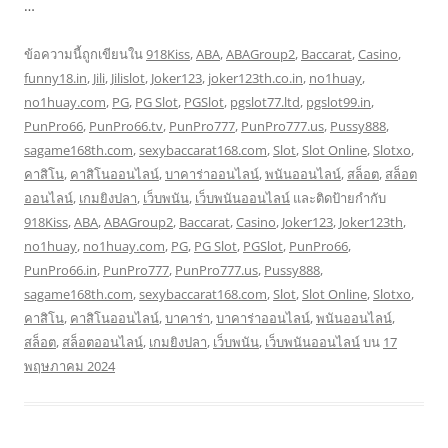
…
ข้อความนี้ถูกเขียนใน
918Kiss
,
ABA
,
ABAGroup2
,
Baccarat
,
Casino
,
funny18.in
,
Jili
,
Jilislot
,
Joker123
,
joker123th.co.in
,
no1huay
,
no1huay.com
,
PG
,
PG Slot
,
PGSlot
,
pgslot77.ltd
,
pgslot99.in
,
PunPro66
,
PunPro66.tv
,
PunPro777
,
PunPro777.us
,
Pussy888
,
sagame168th.com
,
sexybaccarat168.com
,
Slot
,
Slot Online
,
Slotxo
,
คาสิโน
,
คาสิโนออนไลน์
,
บาคาร่าออนไลน์
,
พนันออนไลน์
,
สล็อต
,
สล็อต
ออนไลน์
,
เกมยิงปลา
,
เว็บพนัน
,
เว็บพนันออนไลน์
และติดป้ายกำกับ
918Kiss
,
ABA
,
ABAGroup2
,
Baccarat
,
Casino
,
Joker123
,
Joker123th
,
no1huay
,
no1huay.com
,
PG
,
PG Slot
,
PGSlot
,
PunPro66
,
PunPro66.in
,
PunPro777
,
PunPro777.us
,
Pussy888
,
sagame168th.com
,
sexybaccarat168.com
,
Slot
,
Slot Online
,
Slotxo
,
คาสิโน
,
คาสิโนออนไลน์
,
บาคาร่า
,
บาคาร่าออนไลน์
,
พนันออนไลน์
,
สล็อต
,
สล็อตออนไลน์
,
เกมยิงปลา
,
เว็บพนัน
,
เว็บพนันออนไลน์
บน
17
พฤษภาคม 2024