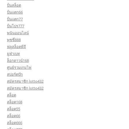
ปั่นสล็อต
ปั่นแตก66
ปั่นแตก77
ปั่นโปร777
พนันออนไลน์
พุซซี่888
ฟลูสล็อตพีจี
ยูฟ่าเบท
ล็อกดาวน์168
ศูนย์รวมเกมไพ่
สปอร์ตบุ๊ก
สมัครสมาชิก lotto432
สมัครสมาชิก lotto432
สล็อต
สล็อต168
สล็อต55
สล็อต66
สล็อต666