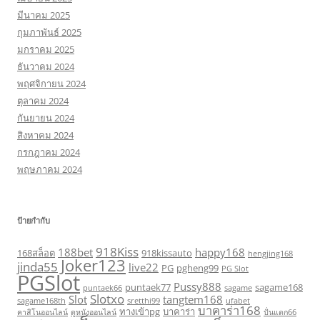
มีนาคม 2025
กุมภาพันธ์ 2025
มกราคม 2025
ธันวาคม 2024
พฤศจิกายน 2024
ตุลาคม 2024
กันยายน 2024
สิงหาคม 2024
กรกฎาคม 2024
พฤษภาคม 2024
ป้ายกำกับ
918Kiss
188bet
happy168
168สล็อต
918kissauto
hengjing168
Joker123
jinda55
live22
PG
pgheng99
PG Slot
PGSlot
Pussy888
puntaek77
sagame168
puntaek66
sagame
Slotxo
Slot
tangtem168
sagame168th
sretthi99
ufabet
บาคาร่า168
ทางเข้าpg
บาคาร่า
คาสิโนออนไลน์
ดูหนังออนไลน์
ปั่นแตก66