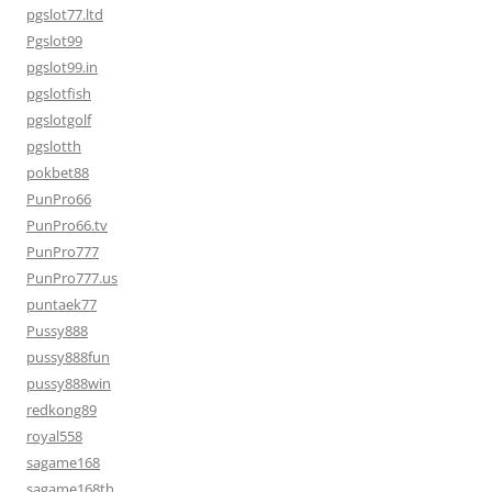
pgslot77.ltd
Pgslot99
pgslot99.in
pgslotfish
pgslotgolf
pgslotth
pokbet88
PunPro66
PunPro66.tv
PunPro777
PunPro777.us
puntaek77
Pussy888
pussy888fun
pussy888win
redkong89
royal558
sagame168
sagame168th