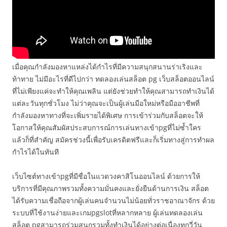
เมื่อคุณกำลังมองหาแหล่งได้กำไรที่มีความสนุกสนานร่าเริงและ
ท้าทาย ไม่มีอะไรที่ดีไปกว่า ทดลองเล่นสล็อต pg เว็บสล็อตออนไลน์
ที่ไม่เพียงแค่จะทำให้คุณเพลิน แต่ยังช่วยทำให้คุณสามารถทำเงินได้
แต่ละวันทุกชั่วโมง ไม่ว่าคุณจะเป็นผู้เล่นมือใหม่หรือมืออาชีพที่
กำลังมองหาทางที่จะเพิ่มรายได้พิเศษ การเข้าร่วมกับสล็อตจะให้
โอกาสให้คุณสัมผัสประสบการณ์การเล่นทางเข้าpgที่ไม่ซ้ำใคร
แล้วก็ที่สำคัญ สมัครช่วงนี้เพื่อรับเครดิตฟรีและก็เริ่มทางสู่การทำผล
กำไรได้ในทันที
เว็บไซต์ทางเข้าpgที่มีชื่อในแวดวงคาสิโนออนไลน์ ด้วยการให้
บริการที่มีคุณภาพรวมทั้งความมั่นคงและยั่งยืนด้านการเงิน สล็อต
ได้รับความเชื่อถือจากผู้เล่นคนจำนวนไม่น้อยทั่วราชอาณาจักร ด้วย
ระบบที่ใช้งานง่ายและเกมpgslotที่หลากหลาย ผู้เล่นทดลองเล่น
สล็อต pgสามารถร่วมสนุกรวมทั้งทำเงินได้อย่างต่อเนื่องทุกวี่วัน