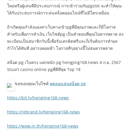
ใหม่หรือผู้เล่นที่มีประสบการณ์ การเข้าร่วมกับpgslot จะทำให้คุณ
ได้รับประสบการณ์การเล่นสล็อตออนไลน์ที่ไม่มีใครเหมือน
ถ้าเกิดคุณกำลังมองหาเว็บทางเข้าpgที่มีคุณภาพและก็มีโอกาส
สำหรับเพื่อการทำเงิน เว็บไซต์pg เป็นคำตอบที่คุณไม่ควรพลาด ลง
ทะเบียนเป็นสมาชิกวันนี้เพื่อรับเครดิตฟรีและก็เริ่มต้นการทำผล
กำไรได้ทันที อย่ารอคอยช้า โอกาสดีๆอย่างนี้ไม่สมควรพลาด
สล็อต pg เว็บตรง แตกหนัก pg hengjing168.news 4 ก.ย. 2567
Stuart casino online pgที่ดีที่สุด Top 18
ขอขอบคุณเว็ปไซต์
ทดลองเล่นสล็อต pg
https://bit.ly/hengjing168-news
https://rebrand.ly/hengjing168-news
https://wow.in.th/hengjing168-news