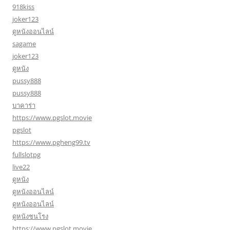
918kiss
joker123
ดูหนังออนไลน์
sagame
joker123
ดูหนัง
pussy888
pussy888
บาคาร่า
https://www.pgslot.movie
pgslot
https://www.pgheng99.tv
fullslotpg
live22
ดูหนัง
ดูหนังออนไลน์
ดูหนังออนไลน์
ดูหนังชนโรง
https://www.pgslot.movie