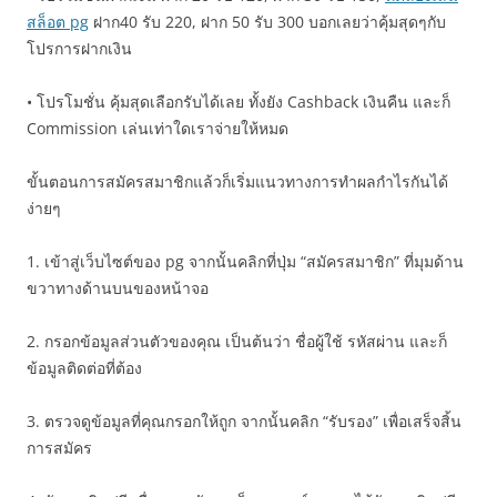
สล็อต pg
ฝาก40 รับ 220, ฝาก 50 รับ 300 บอกเลยว่าคุ้มสุดๆกับ
โปรการฝากเงิน
• โปรโมชั่น คุ้มสุดเลือกรับได้เลย ทั้งยัง Cashback เงินคืน และก็
Commission เล่นเท่าใดเราจ่ายให้หมด
ขั้นตอนการสมัครสมาชิกแล้วก็เริ่มแนวทางการทำผลกำไรกันได้
ง่ายๆ
1. เข้าสู่เว็บไซต์ของ pg จากนั้นคลิกที่ปุ่ม “สมัครสมาชิก” ที่มุมด้าน
ขวาทางด้านบนของหน้าจอ
2. กรอกข้อมูลส่วนตัวของคุณ เป็นต้นว่า ชื่อผู้ใช้ รหัสผ่าน และก็
ข้อมูลติดต่อที่ต้อง
3. ตรวจดูข้อมูลที่คุณกรอกให้ถูก จากนั้นคลิก “รับรอง” เพื่อเสร็จสิ้น
การสมัคร