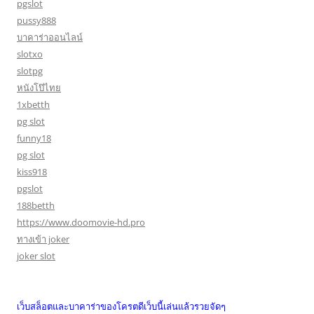
pgslot
pussy888
บาคาร่าออนไลน์
slotxo
slotpg
หนังโป๊ไทย
1xbetth
pg slot
funny18
pg slot
kiss918
pgslot
188betth
https://www.doomovie-hd.pro
ทางเข้า joker
joker slot
เว็บสล็อตและบาคาร่าของโครตดีเว็บนี้เล่นแล้วรวยจัดๆ