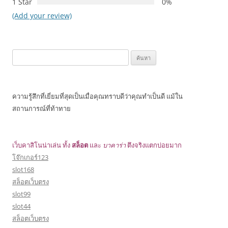
1 Star
0%
(Add your review)
ค้นหา
สำหรับ:
ความรู้สึกที่เยี่ยมที่สุดเป็นเมื่อคุณทราบดีว่าคุณทำเป็นดี แม้ใน
สถานการณ์ที่ท้าทาย
เว็บคาสิโนน่าเล่น ทั้ง
สล็อต
และ
บาคาร่า
ตึงจริงแตกบ่อยมาก
โจ๊กเกอร์123
slot168
สล็อตเว็บตรง
slot99
slot44
สล็อตเว็บตรง