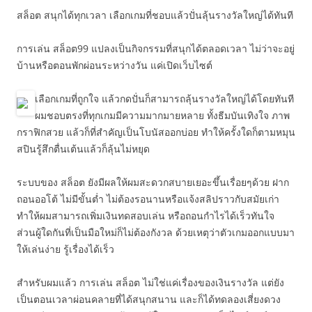
สล็อต สนุกได้ทุกเวลา เลือกเกมที่ชอบแล้วปั่นลุ้นรางวัลใหญ่ได้ทันที
การเล่น สล็อต99 แปลงเป็นกิจกรรมที่สนุกได้ตลอดเวลา ไม่ว่าจะอยู่
บ้านหรือตอนพักผ่อนระหว่างวัน แค่เปิดเว็บไซต์
เลือกเกมที่ถูกใจ แล้วกดปั่นก็สามารถลุ้นรางวัลใหญ่ได้โดยทันที
ผมชอบตรงที่ทุกเกมมีความมากมายหลาย ทั้งธีมบันเทิงใจ ภาพ
กราฟิกสวย แล้วก็ที่สำคัญเป็นโบนัสออกบ่อย ทำให้ครั้งใดก็ตามหมุน
สปินรู้สึกตื่นเต้นแล้วก็ลุ้นไม่หยุด
ระบบของ สล็อต ยังมีผลให้ผมสะดวกสบายเยอะขึ้นเรื่อยๆด้วย ฝาก
ถอนออโต้ ไม่มีขั้นต่ำ ไม่ต้องรอนานหรือแจ้งสลิปราวกับสมัยเก่า
ทำให้ผมสามารถเพิ่มเงินทดสอบเล่น หรือถอนกำไรได้เร็วทันใจ
ส่วนผู้ใดกันที่เป็นมือใหม่ก็ไม่ต้องกังวล ด้วยเหตุว่าตัวเกมออกแบบมา
ให้เล่นง่าย รู้เรื่องได้เร็ว
สำหรับผมแล้ว การเล่น สล็อต ไม่ใช่แค่เรื่องของเงินรางวัล แต่ยัง
เป็นตอนเวลาผ่อนคลายที่ได้สนุกสนาน และก็ได้ทดลองเสี่ยงดวง