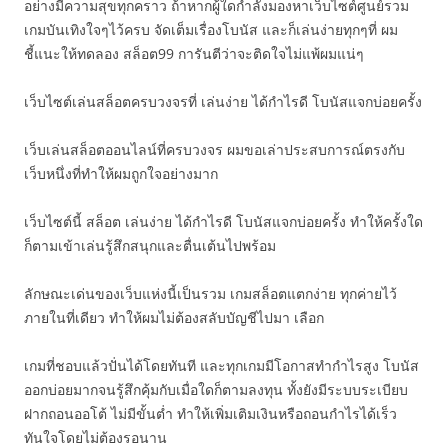
อย่างมีความสุขทุกคราว ถ้าหากผู้ใดกำลังมองหาเว็บไซต์ศูนย์รวม
เกมบันเทิงใจๆไว้ครบ จัดเต็มเรื่องโบนัส และก็เล่นง่ายทุกๆที่ ผม
ชี้แนะให้ทดลอง สล็อต99 การันตีว่าจะติดใจไม่แพ้ผมแน่ๆ
เว็บไซต์เล่นสล็อตครบวงจรที่ เล่นง่าย ได้กำไรดี โบนัสแจกบ่อยครั้ง
เว็บเล่นสล็อตออนไลน์ที่ครบวงจร ผมขอเล่าประสบการณ์ตรงกับ
เว็บหนึ่งที่ทำให้ผมถูกใจอย่างมาก
เว็บไซต์นี้ สล็อต เล่นง่าย ได้กำไรดี โบนัสแจกบ่อยครั้ง ทำให้ครั้งใด
ก็ตามเข้าเล่นรู้สึกสนุกและตื่นเต้นไปพร้อม
ลักษณะเด่นของเว็บแห่งนี้เป็นรวม เกมสล็อตแตกง่าย ทุกค่ายไว้
ภายในที่เดียว ทำให้ผมไม่ต้องสลับบัญชีไปมา เลือก
เกมที่ชอบแล้วปั่นได้โดยทันที และทุกเกมมีโอกาสทำกำไรสูง โบนัส
ออกบ่อยมากจนรู้สึกคุ้มกับเมื่อใดก็ตามลงทุน ทั้งยังมีระบบระเบียบ
ฝากถอนออโต้ ไม่มีขั้นต่ำ ทำให้เพิ่มเติมเงินหรือถอนกำไรได้เร็ว
ทันใจโดยไม่ต้องรอนาน