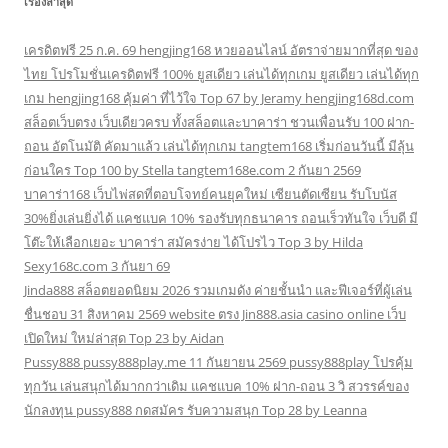
เรื่องล่าสุด
เครดิตฟรี 25 ก.ค. 69 hengjing168 หวยออนไลน์ อัตราจ่ายมากที่สุด ของ
ไทย โปรโมชั่นเครดิตฟรี 100% ยูสเดียว เล่นได้ทุกเกม ยูสเดียว เล่นได้ทุก
เกม hengjing168 คุ้มค่า ที่ไว้ใจ Top 67 by Jeramy hengjing168d.com
สล็อตเว็บตรง เว็บเดียวครบ ทั้งสล็อตและบาคาร่า ชวนเพื่อนรับ 100 ฝาก-
ถอน อัตโนมัติ คัดมาแล้ว เล่นได้ทุกเกม tangtem168 เริ่มก่อนวันนี้ มีลุ้น
ก่อนใคร Top 100 by Stella tangtem168e.com 2 กันยา 2569
บาคาร่า168 เว็บไพ่สดที่ตอบโจทย์คนยุคใหม่ เซียนตัดเซียน รับโบนัส
30%ยิ่งเล่นยิ่งได้ แคชแบค 10% รองรับทุกธนาคาร ถอนเร็วทันใจ เว็บดี มี
โต๊ะให้เลือกเยอะ บาคาร่า สมัครง่าย ได้โปรไว Top 3 by Hilda
Sexy168c.com 3 กันยา 69
Jinda888 สล็อตยอดนิยม 2026 รวมเกมดัง ค่ายชั้นนำ และฟีเจอร์ที่ผู้เล่น
ชื่นชอบ 31 สิงหาคม 2569 website ตรง Jin888.asia casino online เว็บ
เปิดใหม่ ใหม่ล่าสุด Top 23 by Aidan
Pussy888 pussy888play.me 11 กันยายน 2569 pussy888play โปรคุ้ม
ทุกวัน เล่นสนุกได้มากกว่าเดิม แคชแบค 10% ฝาก-ถอน 3 วิ สวรรค์ของ
นักลงทุน pussy888 กดสมัคร รับความสนุก Top 28 by Leanna