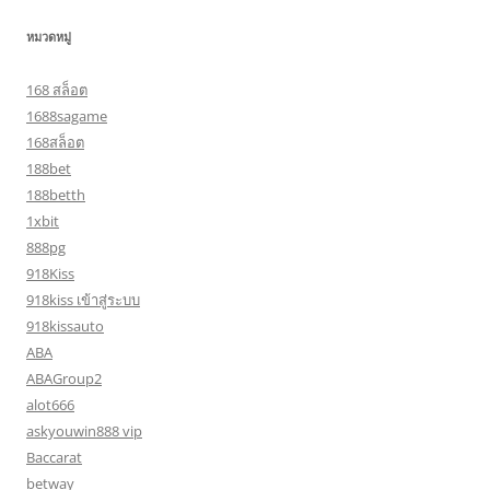
หมวดหมู่
168 สล็อต
1688sagame
168สล็อต
188bet
188betth
1xbit
888pg
918Kiss
918kiss เข้าสู่ระบบ
918kissauto
ABA
ABAGroup2
alot666
askyouwin888 vip
Baccarat
betway