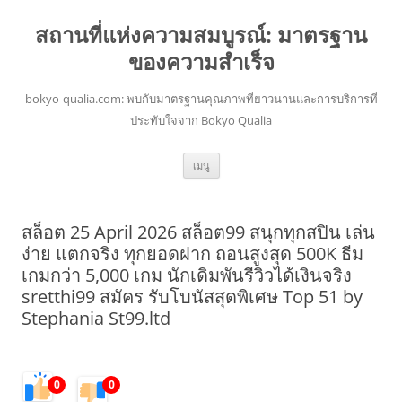
สถานที่แห่งความสมบูรณ์: มาตรฐาน
ของความสำเร็จ
bokyo-qualia.com: พบกับมาตรฐานคุณภาพที่ยาวนานและการบริการที่
ประทับใจจาก Bokyo Qualia
ข้าม
เมนู
ไป
ยัง
เนื้อหา
สล็อต 25 April 2026 สล็อต99 สนุกทุกสปิน เล่น
ง่าย แตกจริง ทุกยอดฝาก ถอนสูงสุด 500K ธีม
เกมกว่า 5,000 เกม นักเดิมพันรีวิวได้เงินจริง
sretthi99 สมัคร รับโบนัสสุดพิเศษ Top 51 by
Stephania St99.ltd
0
0