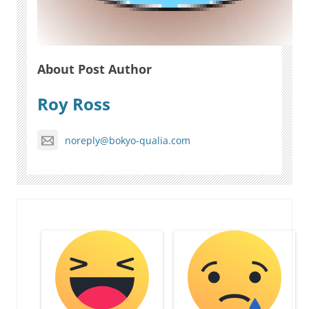
About Post Author
Roy Ross
noreply@bokyo-qualia.com