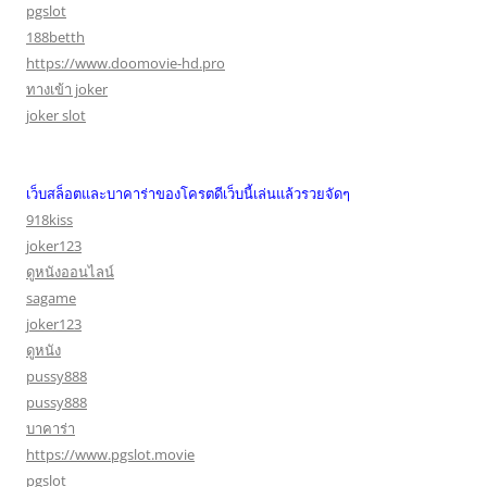
pgslot
188betth
https://www.doomovie-hd.pro
ทางเข้า joker
joker slot
เว็บสล็อตและบาคาร่าของโครตดีเว็บนี้เล่นแล้วรวยจัดๆ
918kiss
joker123
ดูหนังออนไลน์
sagame
joker123
ดูหนัง
pussy888
pussy888
บาคาร่า
https://www.pgslot.movie
pgslot