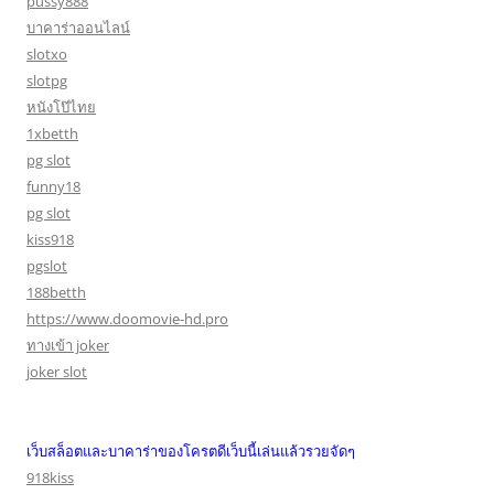
pussy888
บาคาร่าออนไลน์
slotxo
slotpg
หนังโป๊ไทย
1xbetth
pg slot
funny18
pg slot
kiss918
pgslot
188betth
https://www.doomovie-hd.pro
ทางเข้า joker
joker slot
เว็บสล็อตและบาคาร่าของโครตดีเว็บนี้เล่นแล้วรวยจัดๆ
918kiss