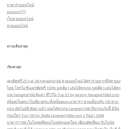
บาคาร่าออนไลน์
punpro777
เว็บหวยออนไลน์
หวยออนไลน์
ความเห็นล่าสุด
เรื่องล่าสุด
เครดิตฟรี 25 ก.ค. 69 hengjing168 หวยออนไลน์ อัตราจ่ายมากที่สุด ของ
ไทย โปรโมชั่นเครดิตฟรี 100% ยูสเดียว เล่นได้ทุกเกม ยูสเดียว เล่นได้ทุก
เกม hengjing168 คุ้มค่า ที่ไว้ใจ Top 67 by Jeramy hengjing168d.com
สล็อตเว็บตรง เว็บเดียวครบ ทั้งสล็อตและบาคาร่า ชวนเพื่อนรับ 100 ฝาก-
ถอน อัตโนมัติ คัดมาแล้ว เล่นได้ทุกเกม tangtem168 เริ่มก่อนวันนี้ มีลุ้น
ก่อนใคร Top 100 by Stella tangtem168e.com 2 กันยา 2569
บาคาร่า168 เว็บไพ่สดที่ตอบโจทย์คนยุคใหม่ เซียนตัดเซียน รับโบนัส