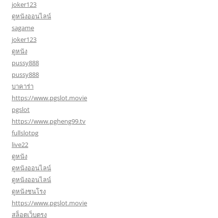
joker123
ดูหนังออนไลน์
sagame
joker123
ดูหนัง
pussy888
pussy888
บาคาร่า
https://www.pgslot.movie
pgslot
https://www.pgheng99.tv
fullslotpg
live22
ดูหนัง
ดูหนังออนไลน์
ดูหนังออนไลน์
ดูหนังชนโรง
https://www.pgslot.movie
สล็อตเว็บตรง