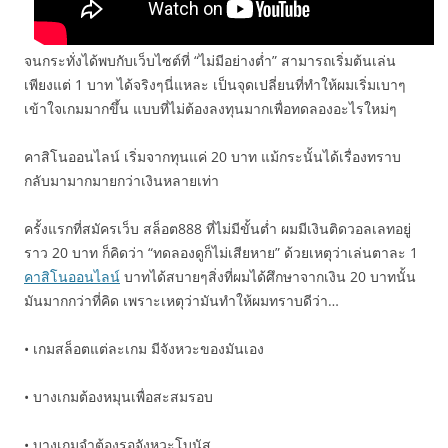
จนกระทั่งได้พบกับเว็บไซต์ที่ “ไม่มีอย่างต่ำ” สามารถเริ่มต้นเล่น
เพียงแต่ 1 บาท ได้จริงๆนี่แหละ เป็นจุดเปลี่ยนที่ทำให้ผมเริ่มเบาๆ
เข้าใจเกมมากขึ้น แบบที่ไม่ต้องลงทุนมากเพื่อทดลองอะไรใหม่ๆ
คาสิโนออนไลน์ เริ่มจากทุนแค่ 20 บาท แม้กระนั้นได้เรื่องทราบ
กลับมามากมายกว่าเงินหลายเท่า
ครั้งแรกที่สมัครเว็บ สล็อต888 ที่ไม่มีขั้นต่ำ ผมมีเงินติดวอลเลทอยู่
ราว 20 บาท ก็คิดว่า “ทดลองดูก็ไม่เสียหาย” ด้วยเหตุว่าเล่นตาละ 1
คาสิโนออนไลน์
บาทได้สบายๆสิ่งที่ผมได้ศึกษาจากเงิน 20 บาทนั้น
มันมากกว่าที่คิด เพราะเหตุว่ามันทำให้ผมทราบดีว่า…
• เกมสล็อตแต่ละเกม มีจังหวะของมันเอง
• บางเกมต้องหมุนเพื่อสะสมรอบ
• บางเกมจำต้องรอจังหวะโบนัส