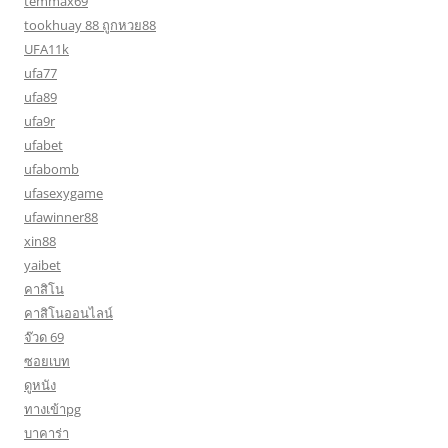
temmax69
tookhuay 88 ถูกหวย88
UFA11k
ufa77
ufa89
ufa9r
ufabet
ufabomb
ufasexygame
ufawinner88
xin88
yaibet
คาสิโน
คาสิโนออนไลน์
จ๊วด 69
ซอยเบท
ดูหนัง
ทางเข้าpg
บาคาร่า