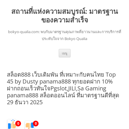
สถานที่แห่งความสมบูรณ์: มาตรฐาน
ของความสำเร็จ
bokyo-qualia.com: พบกับมาตรฐานคุณภาพที่ยาวนานและการบริการที่
ประทับใจจาก Bokyo Qualia
ข้าม
เมนู
ไป
ยัง
เนื้อหา
สล็อต888 เว็บเดิมพัน ที่เหมาะกับคนไทย Top
45 by Dusty panama888 ทุกยอดฝาก 10%
ฝากถอนเร็วทันใจPgslot,JILI,Sa Gaming
panama888 สล็อตออนไลน์ ที่มาตรฐานดีที่สุด
29 ธันวา 2025
0
0