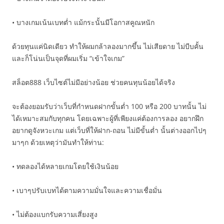
• บางเกมเน้นเบทต่ำ แม้กระนั้นมีโอกาสคูณหนัก
ด้วยทุนแค่นิดเดียว ทำให้ผมกล้าลองมากขึ้น ไม่เสียดาย ไม่บีบคั้น
และก็โน่นเป็นจุดที่ผมเริ่ม “เข้าใจเกม”
สล็อต888 เว็บไซต์ไม่มีอย่างน้อย ช่วยคนทุนน้อยได้จริง
จะต้องยอมรับว่าเว็บที่กำหนดฝากขั้นต่ำ 100 หรือ 200 บาทนั้น ไม่
ได้เหมาะสมกับทุกคน โดยเฉพาะผู้ที่เพียงแค่ต้องการลอง อยากฝึก
อยากดูจังหวะเกม แต่เว็บที่ให้ฝาก-ถอน ไม่มีขั้นต่ำ นั้นต่างออกไปๆ
มาๆก ด้วยเหตุว่ามันทำให้ท่าน:
• ทดลองได้หลายเกมโดยใช้เงินน้อย
• เบาๆปรับเบทได้ตามความมั่นใจและความเชื่อมั่น
• ไม่ต้องแบกรับความเสี่ยงสูง