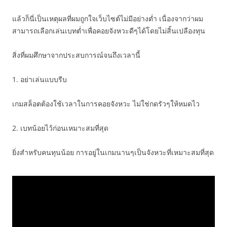
แล้วก็นี่เป็นเหตุผลที่ผมถูกใจเว็บไซต์ไม่มีอย่างต่ำ เนื่องจากว่าผม
สามารถเลือกเล่นเบทต่ำเพื่อคอยจังหวะดีๆได้โดยไม่สิ้นเปลืองทุน
สิ่งที่ผมศึกษาจากประสบการณ์จนถึงเวลานี้
1. อย่าเล่นแบบรีบ
เกมสล็อตต้องใช้เวลาในการคอยจังหวะ ไม่ใช่กดรัวๆให้หมดไว
2. เบทน้อยไว้ก่อนเหมาะสมที่สุด
ยิ่งสำหรับคนทุนน้อย การอยู่ในเกมนานๆเป็นจังหวะที่เหมาะสมที่สุด