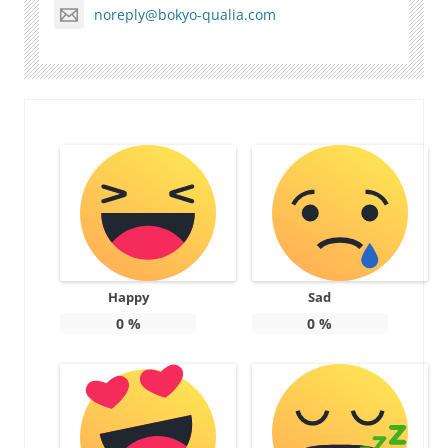
noreply@bokyo-qualia.com
Happy
Sad
0
%
0
%