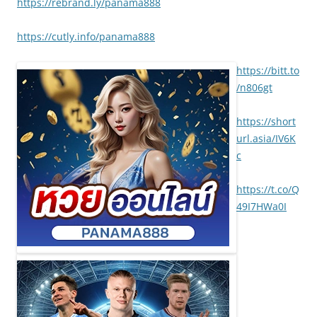
https://rebrand.ly/panama888
https://cutly.info/panama888
https://bitt.to
/n806gt
https://short
url.asia/IV6K
c
https://t.co/Q
49I7HWa0I