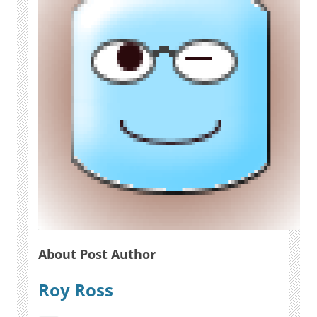
About Post Author
Roy Ross