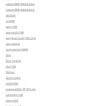
sawan888 ทดลองเล่น
sawan888 ทดลองเล่น
sbobet
scr888
sexy168
sexyauto168
sexybaccarat168.com
sexygame
sexygame1688k
Slot
Slot Online
slot168
Slotxo
slotxo24hr
sretthi99
ssgame666 เข้าสู่ระบบ
tangtem168
teenoi69