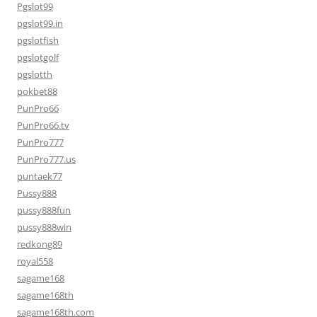
Pgslot99
pgslot99.in
pgslotfish
pgslotgolf
pgslotth
pokbet88
PunPro66
PunPro66.tv
PunPro777
PunPro777.us
puntaek77
Pussy888
pussy888fun
pussy888win
redkong89
royal558
sagame168
sagame168th
sagame168th.com