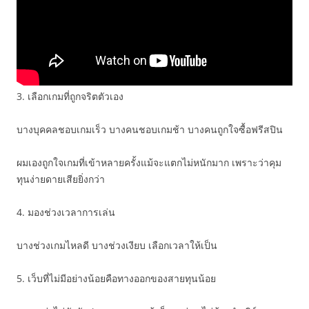
3. เลือกเกมที่ถูกจริตตัวเอง
บางบุคคลชอบเกมเร็ว บางคนชอบเกมช้า บางคนถูกใจซื้อฟรีสปิน
ผมเองถูกใจเกมที่เข้าหลายครั้งแม้จะแตกไม่หนักมาก เพราะว่าคุม
ทุนง่ายดายเสียยิ่งกว่า
4. มองช่วงเวลาการเล่น
บางช่วงเกมไหลดี บางช่วงเงียบ เลือกเวลาให้เป็น
5. เว็บที่ไม่มีอย่างน้อยคือทางออกของสายทุนน้อย