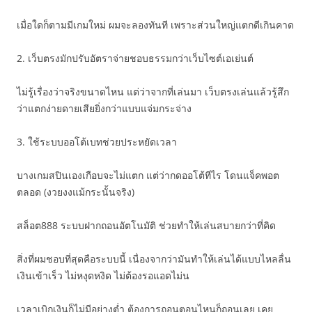
เมื่อใดก็ตามมีเกมใหม่ ผมจะลองทันที เพราะส่วนใหญ่แตกดีเกินคาด
2. เว็บตรงมักปรับอัตราจ่ายชอบธรรมกว่าเว็บไซต์เอเย่นต์
ไม่รู้เรื่องว่าจริงขนาดไหน แต่ว่าจากที่เล่นมา เว็บตรงเล่นแล้วรู้สึก
ว่าแตกง่ายดายเสียยิ่งกว่าแบบแจ่มกระจ่าง
3. ใช้ระบบออโต้เบทช่วยประหยัดเวลา
บางเกมสปินเองเกือบจะไม่แตก แต่ว่ากดออโต้ทีไร โดนแจ็คพอต
ตลอด (งวยงงแม้กระนั้นจริง)
สล็อต888 ระบบฝากถอนอัตโนมัติ ช่วยทำให้เล่นสบายกว่าที่คิด
สิ่งที่ผมชอบที่สุดคือระบบนี้ เนื่องจากว่ามันทำให้เล่นได้แบบไหลลื่น
เงินเข้าเร็ว ไม่หงุดหงิด ไม่ต้องรอแอดไม่น
เวลาเบิกเงินก็ไม่มีอย่างต่ำ ต้องการถอนตอนไหนก็ถอนเลย เคย