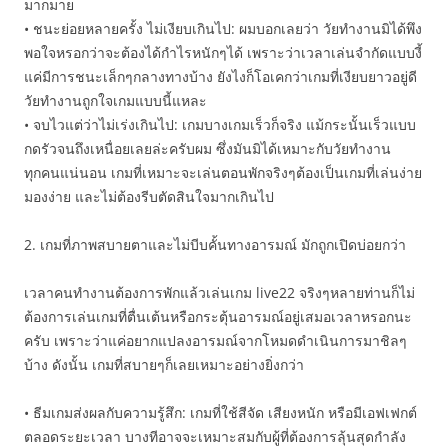
มากมาย
• ชนะย่อยหลายครั้ง ไม่เงียบเกินไป: ผมบอกเลยว่า วัยทำงานมิได้พึง
พอใจหรอกว่าจะต้องได้กำไรหนักๆได้ เพราะว่าเวลาเล่นจำกัดแบบงี้
แค่มีการชนะเล็กๆกลางทางบ้าง ยังไงก็โอเคกว่าเกมที่เงียบยาวอยู่ดี
วัยทำงานถูกใจเกมแบบนี้แหละ
• จบไวแต่ว่าไม่เร่งเกินไป: เกมบางเกมเร็วก็จริง แม้กระนั้นเร็วแบบ
กดรัวจนถึงเหนื่อยเลยล่ะครับผม ซึ่งมันมิได้เหมาะกับวัยทำงาน
ทุกคนแน่นอน เกมที่เหมาะจะเล่นตอนพักจริงๆต้องเป็นเกมที่เล่นง่าย
มองง่าย และไม่ต้องรีบตัดสินใจมากเกินไป
2. เกมที่ภาพสบายตาและไม่บีบคั้นทางอารมณ์ มักถูกเปิดบ่อยกว่า
เวลาคนทำงานต้องการพักแล้วเล่นเกม live22 จริงๆหลายท่านก็ไม่
ต้องการเล่นเกมที่ตื่นเต้นหรือกระตุ้นอารมณ์อยู่เสมอเวลาหรอกนะ
ครับ เพราะว่าแค่อยากแปลงอารมณ์จากโหมดดำเนินการมาชิลๆ
บ้าง ดังนั้น เกมที่สบายๆก็เลยเหมาะอย่างยิ่งกว่า
• ธีมเกมส่งผลกับความรู้สึก: เกมที่ใช้สีจัด เสียงหนัก หรือมีเอฟเฟกต์
ตลอดระยะเวลา บางทีอาจจะเหมาะสมกับผู้ที่ต้องการลุ้นสุดกำลัง