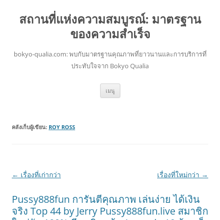
สถานที่แห่งความสมบูรณ์: มาตรฐาน
ของความสำเร็จ
bokyo-qualia.com: พบกับมาตรฐานคุณภาพที่ยาวนานและการบริการที่
ประทับใจจาก Bokyo Qualia
ข้าม
เมนู
ไป
ยัง
เนื้อหา
คลังเก็บผู้เขียน:
ROY ROSS
เมนู
←
เรื่องที่เก่ากว่า
เรื่องที่ใหม่กว่า
→
นำทาง
Pussy888fun การันตีคุณภาพ เล่นง่าย ได้เงิน
เรื่อง
จริง Top 44 by Jerry Pussy888fun.live สมาชิก