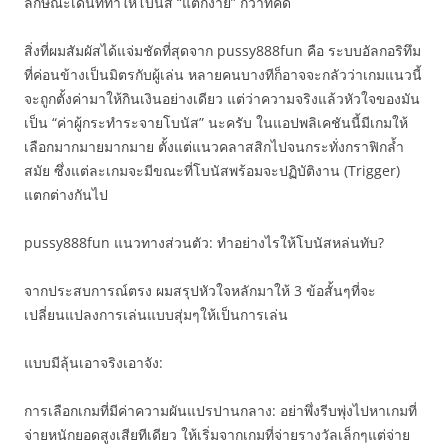
ลักษณะเด่นที่ทำให้โบนัส “แตกง่าย” กว่าที่คิด
สิ่งที่ผมสัมผัสได้แจ่มชัดที่สุดจาก pussy888fun คือ ระบบอัลกอริทึม
ที่ค่อนข้างเป็นมิตรกับผู้เล่น หลายคนบางทีก็อาจจะกลัวว่าเกมแนวนี้
จะถูกตั้งค่ามาให้กินเงินอย่างเดียว แต่ว่าความจริงแล้วหัวใจของมัน
เป็น “ค่าผู้กระทำระจายโบนัส” นะครับ ในแอปพลิเคชันนี้มีเกมให้
เลือกมากมายมากมาย ตั้งแต่แนวคลาสสิกไปจนกระทั่งกราฟิกล้ำ
สมัย ซึ่งแต่ละเกมจะมีขณะที่โบนัสพร้อมจะปฏิบัติงาน (Trigger)
แตกต่างกันไป
pussy888fun แนวทางส่วนตัว: ทำอย่างไรให้โบนัสหล่นทับ?
จากประสบการณ์ตรง ผมสรุปหัวใจหลักมาให้ 3 ข้อสั้นๆที่จะ
เปลี่ยนแปลงการเล่นแบบสุ่มๆให้เป็นการเล่น
แบบมีลุ้นเอาจริงเอาจัง:
การเลือกเกมที่มีค่าความผันแปรปานกลาง: อย่าพึ่งรีบพุ่งไปหาเกมที่
จ่ายหนักยอดสูงเสียทีเดียว ให้เริ่มจากเกมที่จ่ายรางวัลเล็กๆแต่จ่าย