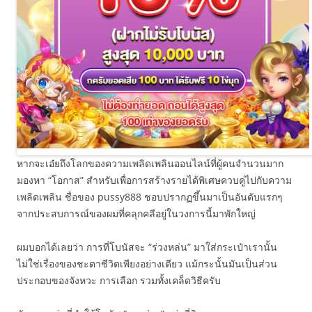
หากจะเอ๋ยถึงโลกของความเพลิดเพลินออนไลน์ที่ผู้คนจำนวนมาก
มองหา “โอกาส” สำหรับเพื่อการสร้างรายได้พิเศษควบคู่ไปกับความ
เพลิดเพลิน ชื่อของ pussy888 ชอบปรากฏขึ้นมาเป็นอันดับแรกๆ
จากประสบการณ์ของผมที่คลุกคลีอยู่ในวงการนี้มาพักใหญ่
ผมบอกได้เลยว่า การที่โบนัสจะ “ร่วงหล่น” มาใส่กระเป๋าเรานั้น
ไม่ใช่เรื่องของชะตาชีวิตเพียงอย่างเดียว แม้กระนั้นมันเป็นส่วน
ประกอบของจังหวะ การเลือก รวมทั้งเคล็ดวิธีครับ