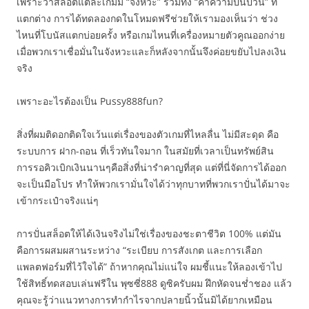
เพราะว่าสล็อตแต่ละเกมมี “จังหวะ” รวมทั้ง “ค่าความปั่นป่วน” ที่
แตกต่าง การได้ทดลองกดในโหมดฟรีช่วยให้เรามองเห็นว่า ช่วง
ไหนที่โบนัสแตกบ่อยครั้ง หรือเกมไหนที่เครื่องหมายตัวคูณออกง่าย
เมื่อพวกเราเชื่อมั่นในจังหวะและก็หลังจากนั้นจึงค่อยขยับไปลงเงิน
จริง
เพราะอะไรต้องเป็น Pussy888fun?
สิ่งที่ผมติดอกติดใจเว้นแต่เรื่องของตัวเกมที่ไหลลื่น ไม่มีสะดุด คือ
ระบบการ ฝาก-ถอน ที่เร็วทันใจมาก ในสมัยที่เวลาเป็นทรัพย์สิน
การรอคิวเบิกเงินนานๆคือสิ่งที่น่ารำคาญที่สุด แต่ที่นี่จัดการได้ออก
จะเป็นมือโปร ทำให้พวกเรามั่นใจได้ว่าทุกบาทที่พวกเราปั่นได้มาจะ
เข้ากระเป๋าจริงแน่ๆ
การปั่นสล็อตให้ได้เงินจริงไม่ใช่เรื่องของชะตาชีวิต 100% แต่มัน
คือการผสมผสานระหว่าง “ระเบียบ การสังเกต และการเลือก
แพลตฟอร์มที่ไว้ใจได้” ถ้าหากคุณไม่แน่ใจ ผมชี้แนะให้ลองเข้าไป
ใช้สิทธิ์ทดสอบเล่นฟรีใน พุซซี่888 ดูซิครับผม ฝึกหัดจนช่ำชอง แล้ว
คุณจะรู้ว่าแนวทางการทำกำไรจากปลายนิ้วนั้นมิได้ยากเหมือน