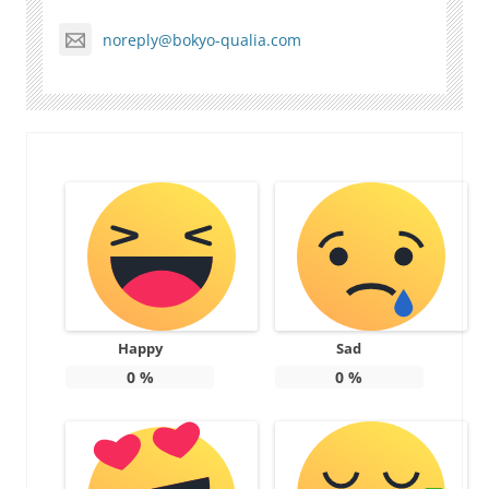
noreply@bokyo-qualia.com
Happy
Sad
0
%
0
%