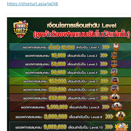
https://shorturl.asia/JaQl8