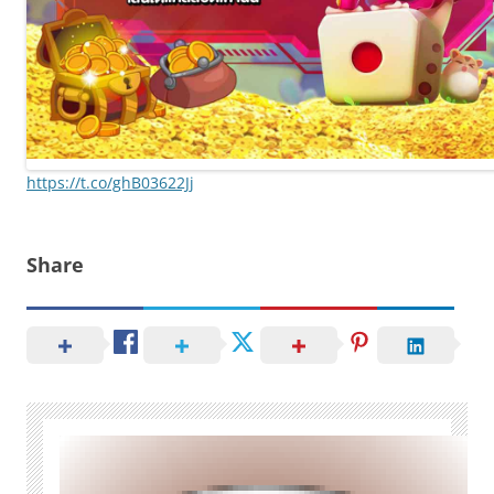
https://t.co/ghB03622Jj
Share