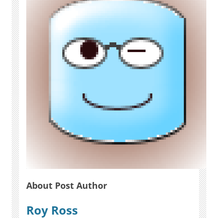
About Post Author
Roy Ross