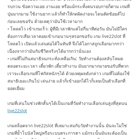
รบกวน ข้อความเอย งานเอย หรือแม้กระทั้งคนรอบกายก็ตาม เกมที่
ปุ่มมากมาย ใช้งานยาก แล้วก็ทำให้กดผิดง่ายจะโดนตัดช้อยส์ไป
ก่อนเลยขอรับ ด้วยเหตุว่ามันใช้เวลามาก
• โหลดไว เข้าเกมเร็ว: ผู้ที่มีเวลาพักแค่ไม่กี่นาทีต่อวัน มันไม่มีใคร
ต้องการเสียเวลาคอยเข้าเกมนานๆหรอกขอรับ เกม live22slot ที่
โหลดไว เปิดแล้วเล่นต่อได้ในทันที จึงได้โอกาสถูกเลือกมากกว่า
เนื่องจากว่ามันกับชีวิตจริงๆได้มากกว่านั่นเอง
• เกมที่ไม่กินสมาธิจนกระทั่งเหลือเกิน: วัยทำงานต้องสลับโหมด
ตลอดระยะเวลา เดี๋ยวพัก เดี๋ยวทำงาน มันยากมากมายขอรับที่พวก
เราจะเลือกเกมที่โฟกัสหนักๆได้ ด้วยเหตุผลดังกล่าว เกมที่ไม่ต้องใช้
สมาธิเยอะเกินไป เล่นง่าย แล้วก็เข้าออกได้ไวก็เลยเป็นตัวเลือกที่
ยอดเยี่ยม
เกมที่เล่นในช่วงพักสั้นๆได้เป็นเกมที่วัยทำงานเลือกเล่นสูงที่สุดบน
live22slot
เกมสล็อตจาก live22slot ที่เหมาะสมกับวัยทำงานนั้น มันจะไม่ใช่
เกมที่ย้ำโบนัสใหญ่หรือระบบตระการตา แม้กระนั้นมันจะต้องเป็น