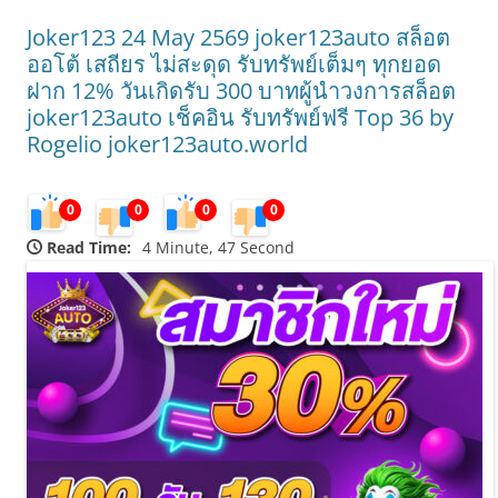
Joker123 24 May 2569 joker123auto สล็อต
ออโต้ เสถียร ไม่สะดุด รับทรัพย์เต็มๆ ทุกยอด
ฝาก 12% วันเกิดรับ 300 บาทผู้นำวงการสล็อต
joker123auto เช็คอิน รับทรัพย์ฟรี Top 36 by
Rogelio joker123auto.world
0
0
0
0
Read Time:
4 Minute, 47 Second