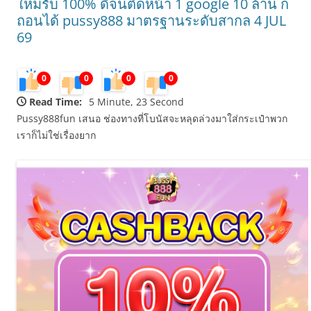
ใหม่รับ 100% ดีจนติดหน้า 1 google 10 ล้าน ก็
ถอนได้ pussy888 มาตรฐานระดับสากล 4 JUL
69
0
0
0
0
Read Time:
5 Minute, 23 Second
Pussy888fun เสนอ ช่องทางที่โบนัสจะหลุดล่วงมาใส่กระเป๋าพวก
เราก็ไม่ใช่เรื่องยาก