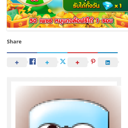
Share