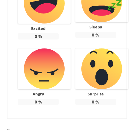
Sleepy
Excited
0
%
0
%
Angry
Surprise
0
%
0
%
…