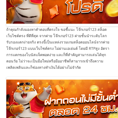
ถ้าคุณกำลังมองหาคำตอบที่ตรงใจ ขอชี้แนะ โจ๊กเกอร์123 สล็อต
เว็บไซต์ตรง ที่ดีที่สุด จากค่าย โจ๊กเกอร์123 ค่ายชั้นนำระดับโลก
รับรองแตกง่ายจริง ตรงนี้เป็นแหล่งรวมเกมสล็อตออนไลน์จากค่าย
โจ๊กเกอร์123 แบบเว็บไซต์ตรง ไม่ผ่านเอเย่นต์ โดยมี RTPสูง อัตรา
การแตกของโบนัสแจ็คพอตง่าย และก็ที่สำคัญสามารถเล่นได้ทุก
ตอนวัย ไม่ว่าจะเป็นมือใหม่หรือมืออาชีพก็สามารถเข้าถึงความ
เพลิดเพลินและก็ช่องทางทำเงินได้อย่างไม่จำกัด