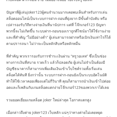
ปัญหาที่ผู้เล่นjoker123ผู้คนจำนวนมากเคยพบเห็นสำหรับการเล่น
สล็อตออนไลน์เป็นระบบการฝาก-ถอนที่ยุ่งยาก มีขั้นต่ำบังคับ หรือ
เปล่ารองรับวิถีทางจ่ายเงินที่นานัปการ แต่ที่ โจ๊กเกอร์123 ปัญหา
พวกนี้จะไม่เกิดขึ้น ระบบฝาก-ถอนของเราถูกดีไซน์มาให้ใช้งานง่าย
และที่สำคัญ “ไม่มีอย่างต่ำ” ผู้เล่นสามารถฝากหรือเบิกเงินเท่าไรก็ได้
ตามปรารถนา ไม่ว่าจะเป็นหลักสิบหรือหลักหมื่น
ที่สำคัญ พวกเรารองรับการชำระเงินผ่าน “ทรูวอเลท” ซึ่งเป็นช่อง
ทางการเงินที่สบาย รวดเร็ว แล้วก็ปลอดภัย ผู้เล่นไม่จำเป็นต้องมี
บัญชีธนาคารก็สามารถเพิ่มเติมเงินเข้าเว็บไซต์รวมทั้งเริ่มเล่น
สล็อตได้ทันที ยิ่งกว่านั้น ระบบการฝาก-ถอนยังเป็นระบบอัตโนมัติ
ทำให้ใช้เวลาคอยเพียงแต่ไม่กี่วินาที คุณก็สามารถนำเงินเข้าไปต่อย
อดและก็เพลินกับเกมสล็อตแตกง่ายโจ๊กเกอร์123ของพวกเราได้เลย
รวมยอดเยี่ยมเกมสล็อต joker ใหม่ล่าสุด โอกาสแตกสูง
เมื่อกล่าวถึงค่าย joker123 เว็บหลัก แน่ๆว่าทางค่ายไม่เคยหยุด