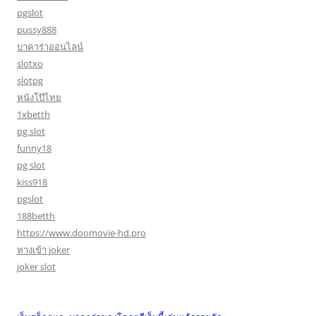
pgslot
pussy888
บาคาร่าออนไลน์
slotxo
slotpg
หนังโป๊ไทย
1xbetth
pg slot
funny18
pg slot
kiss918
pgslot
188betth
https://www.doomovie-hd.pro
ทางเข้า joker
joker slot