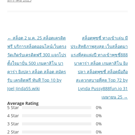
มกราคม 2025
เมนู
←
สล็อต 2 ม.ค. 25 สล็อตเครดิต
สล็อตพุซซี่ ทางเข้าเล่น มี
นำทาง
ฟรี บริการสล็อตออนไลน์เว็บตรง
ประสิทธิภาพสูงสุด เว็บสล็อตมา
เรื่อง
วัดเกิดรับเครดิตฟรี 300 แจกโปร
แรงที่สุดแห่งปี ทางเข้าพุชชี่888
ตั้งใจมาปั่น 500 เกมคาสิโน บา
บาคาร่า สล็อต เกมคาสิโน ยิง
คาร่า ยิงปลา สล็อต สล็อต สมัคร
ปลา สล็อตพุซซี่ สล็อตมือถือ
รับ เครดิตฟรี ทันที Top 10 by
สะดวกสบายที่สุด Top 72 by
Joel Jinda55.wiki
Lynda Pussy888fun.io 31
เมษายน 25
→
Average Rating
5 Star
0%
4 Star
0%
3 Star
0%
2 Star
0%