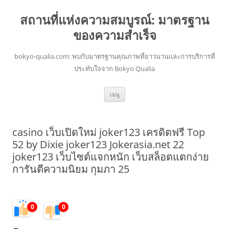
สถานที่แห่งความสมบูรณ์: มาตรฐาน
ของความสำเร็จ
bokyo-qualia.com: พบกับมาตรฐานคุณภาพที่ยาวนานและการบริการที่
ประทับใจจาก Bokyo Qualia
ข้าม
เมนู
ไป
ยัง
เนื้อหา
casino เว็บเปิดใหม่ joker123 เครดิตฟรี Top
52 by Dixie joker123 Jokerasia.net 22
joker123 เว็บไซต์แจกหนัก เว็บสล็อตแตกง่าย
การันตีความนิยม กุมภา 25
0
0