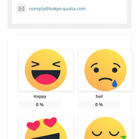
noreply@bokyo-qualia.com
Happy
Sad
0
%
0
%