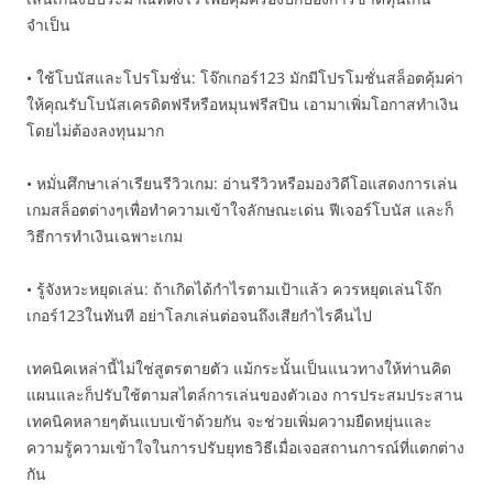
จำเป็น
• ใช้โบนัสและโปรโมชั่น: โจ๊กเกอร์123 มักมีโปรโมชั่นสล็อตคุ้มค่า
ให้คุณรับโบนัสเครดิตฟรีหรือหมุนฟรีสปิน เอามาเพิ่มโอกาสทำเงิน
โดยไม่ต้องลงทุนมาก
• หมั่นศึกษาเล่าเรียนรีวิวเกม: อ่านรีวิวหรือมองวิดีโอแสดงการเล่น
เกมสล็อตต่างๆเพื่อทำความเข้าใจลักษณะเด่น ฟีเจอร์โบนัส และก็
วิธีการทำเงินเฉพาะเกม
• รู้จังหวะหยุดเล่น: ถ้าเกิดได้กำไรตามเป้าแล้ว ควรหยุดเล่นโจ๊ก
เกอร์123ในทันที อย่าโลภเล่นต่อจนถึงเสียกำไรคืนไป
เทคนิคเหล่านี้ไม่ใช่สูตรตายตัว แม้กระนั้นเป็นแนวทางให้ท่านคิด
แผนและก็ปรับใช้ตามสไตล์การเล่นของตัวเอง การประสมประสาน
เทคนิคหลายๆต้นแบบเข้าด้วยกัน จะช่วยเพิ่มความยืดหยุ่นและ
ความรู้ความเข้าใจในการปรับยุทธวิธีเมื่อเจอสถานการณ์ที่แตกต่าง
กัน