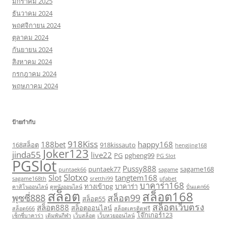
มกราคม 2025
ธันวาคม 2024
พฤศจิกายน 2024
ตุลาคม 2024
กันยายน 2024
สิงหาคม 2024
กรกฎาคม 2024
พฤษภาคม 2024
ป้ายกำกับ
918Kiss
188bet
happy168
168สล็อต
918kissauto
hengjing168
Joker123
jinda55
live22
PG
pgheng99
PG Slot
PGSlot
Pussy888
puntaek77
sagame168
puntaek66
sagame
Slotxo
Slot
tangtem168
sagame168th
sretthi99
ufabet
บาคาร่า168
ทางเข้าpg
บาคาร่า
คาสิโนออนไลน์
ดูหนังออนไลน์
ปั่นแตก66
สล็อต
สล็อต168
พุซซี่888
สล็อต99
สล็อต55
สล็อตเว็บตรง
สล็อต888
สล็อตออนไลน์
สล็อต666
สล็อตเครดิตฟรี
โจ๊กเกอร์123
เซ็กซี่บาคาร่า
เดิมพันกีฬา
เว็บสล็อต
เว็บหวยออนไลน์