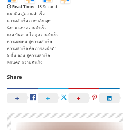
Read Time:
13 Second
แนวคิด สู่ความสำเร็จ
ความสำเร็จ ภาษาอังกฤษ
นิยาม แห่งความสำเร็จ
แรง บันดาล ใจ สู่ความสำเร็จ
ความอดทน สู่ความสำเร็จ
ความสำเร็จ คือ การลงมือทำ
5 ขั้น ตอน สู่ความสำเร็จ
ทัศนคติ ความสำเร็จ
Share