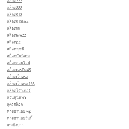
สล็อต777
สล็อต888
สล็อต918
สล็อต918kiss
สล็อต99
สล็อตlive22
สล็อตpg
สล็อตพุซซี่
สล็อตมันนี่เกม
สล็อตออนไลน์
สล็อตเครดิตฟรี
สล็อตเว็บตรง
สล็อตเว็บตรง 168
สล็อตโจ๊กเกอร์
สวนสุนันทา
สูตรสล็อต
หวยฮานอย vip
หวยฮานอยวันนี้
เกมยิงปลา