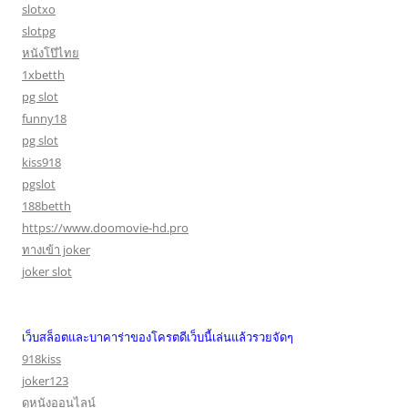
slotxo
slotpg
หนังโป๊ไทย
1xbetth
pg slot
funny18
pg slot
kiss918
pgslot
188betth
https://www.doomovie-hd.pro
ทางเข้า joker
joker slot
เว็บสล็อตและบาคาร่าของโครตดีเว็บนี้เล่นแล้วรวยจัดๆ
918kiss
joker123
ดูหนังออนไลน์