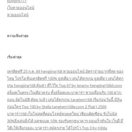
punpro777
เว็บหวยออนไลน์
หวยออนไลน์
ความเห็นล่าสุด
เรื่องล่าสุด
เครดิตฟรี 25 ก.ค. 69 hengjing168 หวยออนไลน์ อัตราจ่ายมากที่สุด ของ
ไทย โปรโมชั่นเครดิตฟรี 100% ยูสเดียว เล่นได้ทุกเกม ยูสเดียว เล่นได้ทุก
เกม hengjing168 คุ้มค่า ที่ไว้ใจ Top 67 by Jeramy hengjing168d.com
สล็อตเว็บตรง เว็บเดียวครบ ทั้งสล็อตและบาคาร่า ชวนเพื่อนรับ 100 ฝาก-
ถอน อัตโนมัติ คัดมาแล้ว เล่นได้ทุกเกม tangtem168 เริ่มก่อนวันนี้ มีลุ้น
ก่อนใคร Top 100 by Stella tangtem168e.com 2 กันยา 2569
บาคาร่า168 เว็บไพ่สดที่ตอบโจทย์คนยุคใหม่ เซียนตัดเซียน รับโบนัส
30%ยิ่งเล่นยิ่งได้ แคชแบค 10% รองรับทุกธนาคาร ถอนเร็วทันใจ เว็บดี มี
โต๊ะให้เลือกเยอะ บาคาร่า สมัครง่าย ได้โปรไว Top 3 by Hilda