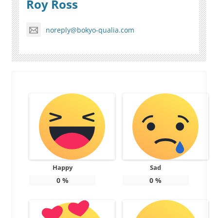
Roy Ross
noreply@bokyo-qualia.com
Happy
Sad
0
%
0
%