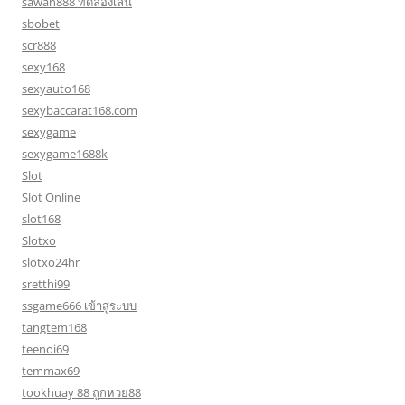
sawan888 ทดลองเล่น
sbobet
scr888
sexy168
sexyauto168
sexybaccarat168.com
sexygame
sexygame1688k
Slot
Slot Online
slot168
Slotxo
slotxo24hr
sretthi99
ssgame666 เข้าสู่ระบบ
tangtem168
teenoi69
temmax69
tookhuay 88 ถูกหวย88