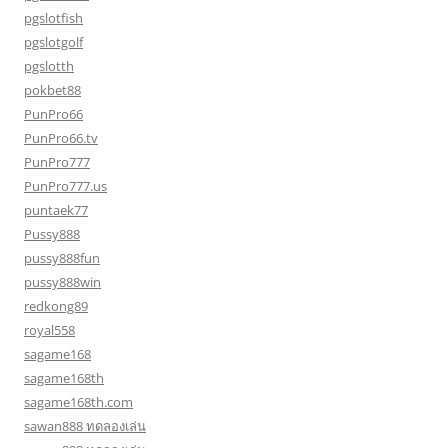
pgslotfish
pgslotgolf
pgslotth
pokbet88
PunPro66
PunPro66.tv
PunPro777
PunPro777.us
puntaek77
Pussy888
pussy888fun
pussy888win
redkong89
royal558
sagame168
sagame168th
sagame168th.com
sawan888 ทดลองเล่น