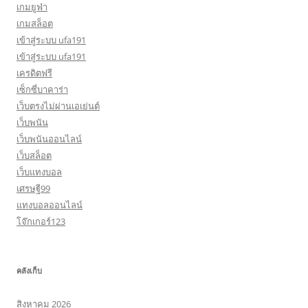
เกมยูฟ่า
เกมสล็อต
เข้าสู่ระบบ ufa191
เข้าสู่ระบบ ufa191
เครดิตฟรี
เซ็กซี่บาคาร่า
เว็บตรงไม่ผ่านเอเย่นต์
เว็บพนัน
เว็บพนันออนไลน์
เว็บสล็อต
เว็บแทงบอล
เศรษฐี99
แทงบอลออนไลน์
โจ๊กเกอร์123
คลังเก็บ
สิงหาคม 2026