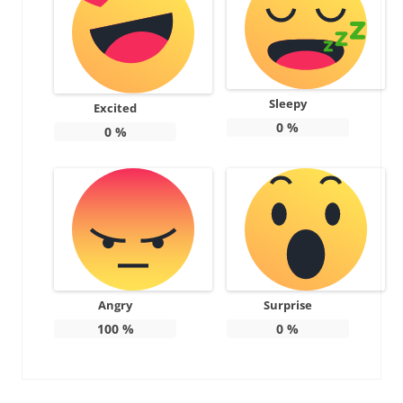
Sleepy
Excited
0
%
0
%
Angry
Surprise
100
%
0
%