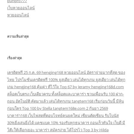
punpro777
เว็บหวยออนไลน์
หวยออนไลน์
ความเห็นล่าสุด
เรื่องล่าสุด
เครดิตฟรี 25 ก.ค. 69 hengjing168 หวยออนไลน์ อัตราจ่ายมากที่สุด ของ
ไทย โปรโมชั่นเครดิตฟรี 100% ยูสเดียว เล่นได้ทุกเกม ยูสเดียว เล่นได้ทุก
เกม hengjing168 คุ้มค่า ที่ไว้ใจ Top 67 by Jeramy hengjing168d.com
สล็อตเว็บตรง เว็บเดียวครบ ทั้งสล็อตและบาคาร่า ชวนเพื่อนรับ 100 ฝาก-
ถอน อัตโนมัติ คัดมาแล้ว เล่นได้ทุกเกม tangtem168 เริ่มก่อนวันนี้ มีลุ้น
ก่อนใคร Top 100 by Stella tangtem168e.com 2 กันยา 2569
บาคาร่า168 เว็บไพ่สดที่ตอบโจทย์คนยุคใหม่ เซียนตัดเซียน รับโบนัส
30%ยิ่งเล่นยิ่งได้ แคชแบค 10% รองรับทุกธนาคาร ถอนเร็วทันใจ เว็บดี มี
โต๊ะให้เลือกเยอะ บาคาร่า สมัครง่าย ได้โปรไว Top 3 by Hilda