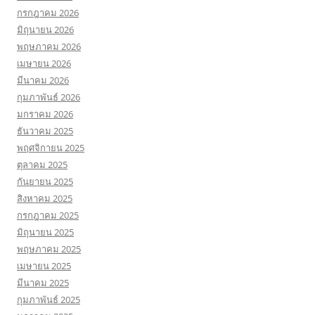
กรกฎาคม 2026
มิถุนายน 2026
พฤษภาคม 2026
เมษายน 2026
มีนาคม 2026
กุมภาพันธ์ 2026
มกราคม 2026
ธันวาคม 2025
พฤศจิกายน 2025
ตุลาคม 2025
กันยายน 2025
สิงหาคม 2025
กรกฎาคม 2025
มิถุนายน 2025
พฤษภาคม 2025
เมษายน 2025
มีนาคม 2025
กุมภาพันธ์ 2025