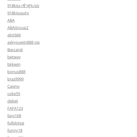
918kiss เข้าสู่ระบบ
918kissauto
ABA
ABAGroup2
alot666
askyouwin888 vip
Baccarat
betway
bkkwin
bonus888
brazil999
Casino
coke55
debet
FAFA123
faro168
fullslotpg
funny18