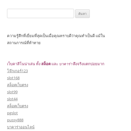
ค้นหา
สำหรับ:
ความรู้สึกที่เยี่ยมที่สุดเป็นเมื่อคุณทราบดีว่าคุณทำเป็นดี แม้ใน
สถานการณ์ที่ท้าทาย
เว็บคาสิโนน่าเล่น ทั้ง
สล็อต
และ
บาคาร่า
ตึงจริงแตกบ่อยมาก
โจ๊กเกอร์123
slot168
สล็อตเว็บตรง
slot99
slot44
สล็อตเว็บตรง
pgslot
pussy888
บาคาร่าออนไลน์