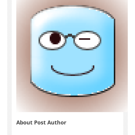
About Post Author