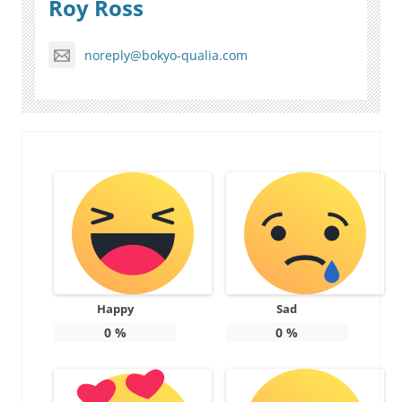
Roy Ross
noreply@bokyo-qualia.com
Happy
Sad
0
%
0
%