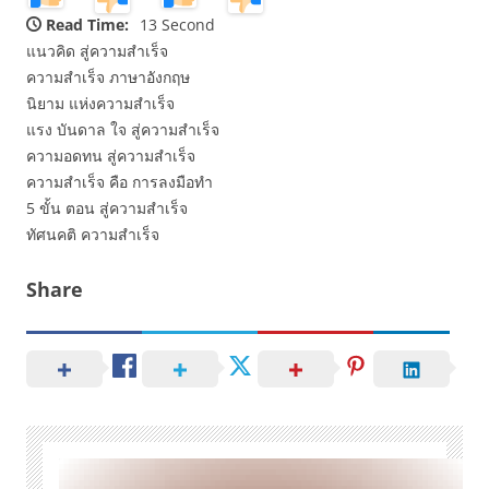
Read Time:
13 Second
แนวคิด สู่ความสำเร็จ
ความสำเร็จ ภาษาอังกฤษ
นิยาม แห่งความสำเร็จ
แรง บันดาล ใจ สู่ความสำเร็จ
ความอดทน สู่ความสำเร็จ
ความสำเร็จ คือ การลงมือทำ
5 ขั้น ตอน สู่ความสำเร็จ
ทัศนคติ ความสำเร็จ
Share