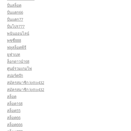
ปั่นสล็อต
ปั่นแตก66
ปั่นแตก77
ปั่นโปร777
พนันออนไลน์
พุซซี่888
ฟลูสล็อตพีจี
ยูฟ่าเบท
ล็อกดาวน์168
ศูนย์รวมเกมไพ่
สปอร์ตบุ๊ก
สมัครสมาชิก lotto432
สมัครสมาชิก lotto432
สล็อต
สล็อต168
สล็อต55
สล็อต66
สล็อต666