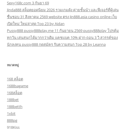
Sexy168c.com 3 กันยา 69
Jinda888 สล็อตยอดนิยม 2026 รวมเกมดัง ค่ายชั้นนำ และฟีเจอร์ที่ผู้เล่น
ชื่นชอบ 31 สิงหาคม 2569 website ตรง Jin888.asia casino online เว็บ
เปิดใหม่ ใหม่ล่าสุด Top 23 by Aidan
Pussy888 pussy888play.me 11 กันยายน 2569 pussy888play โปรคุ้ม
ทุกวัน เล่นสนุกได้มากกว่าเดิม แคชแบค 10% ฝาก-ถอน 3 วิ สวรรค์ของ
นักลงทุน pussy888 กดสมัคร รับความสนุก Top 28 by Leanna
หมวดหมู่
168 สล็อต
1688sagame
168สล็อต
188bet
188betth
1xbit
888pg
918Kiss