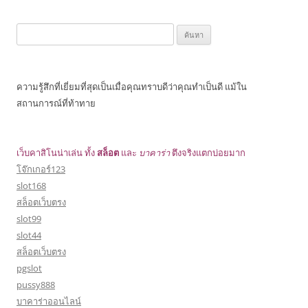
ค้นหา
สำหรับ:
ความรู้สึกที่เยี่ยมที่สุดเป็นเมื่อคุณทราบดีว่าคุณทำเป็นดี แม้ใน
สถานการณ์ที่ท้าทาย
เว็บคาสิโนน่าเล่น ทั้ง
สล็อต
และ
บาคาร่า
ตึงจริงแตกบ่อยมาก
โจ๊กเกอร์123
slot168
สล็อตเว็บตรง
slot99
slot44
สล็อตเว็บตรง
pgslot
pussy888
บาคาร่าออนไลน์