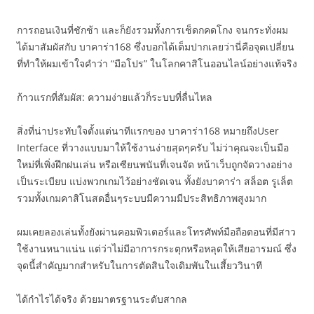
การถอนเงินที่ชักช้า และก็ยังรวมทั้งการเช็ดกคดโกง จนกระทั่งผม
ได้มาสัมผัสกับ บาคาร่า168 ซึ่งบอกได้เต็มปากเลยว่านี่คือจุดเปลี่ยน
ที่ทำให้ผมเข้าใจคำว่า “มือโปร” ในโลกคาสิโนออนไลน์อย่างแท้จริง
ก้าวแรกที่สัมผัส: ความง่ายแล้วก็ระบบที่ลื่นไหล
สิ่งที่น่าประทับใจตั้งแต่นาทีแรกของ บาคาร่า168 หมายถึงUser
Interface ที่วางแบบมาให้ใช้งานง่ายสุดๆครับ ไม่ว่าคุณจะเป็นมือ
ใหม่ที่เพิ่งฝึกฝนเล่น หรือเซียนพนันที่เจนจัด หน้าเว็บถูกจัดวางอย่าง
เป็นระเบียบ แบ่งพวกเกมไว้อย่างชัดเจน ทั้งยังบาคาร่า สล็อต รูเล็ต
รวมทั้งเกมคาสิโนสดอื่นๆระบบมีความมีประสิทธิภาพสูงมาก
ผมเคยลองเล่นทั้งยังผ่านคอมพิวเตอร์และโทรศัพท์มือถือตอนที่มีสาว
ใช้งานหนาแน่น แต่ว่าไม่มีอาการกระตุกหรือหลุดให้เสียอารมณ์ ซึ่ง
จุดนี้สำคัญมากสำหรับในการตัดสินใจเดิมพันในเสี้ยววินาที
ได้กำไรได้จริง ด้วยมาตรฐานระดับสากล