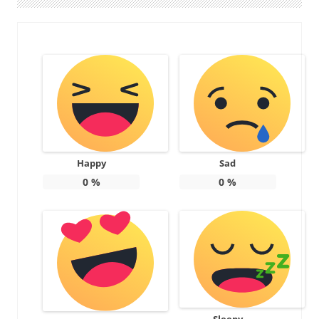
Happy
Sad
0
%
0
%
Sleepy