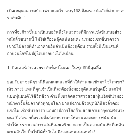
เปิดเหตุผลความปัง: เพราะอะไร sexy168 ถึงครองบัลลังก์ค่ายบาคา
ร่าอันดับ 1
การที่จะก้าวขึ้นมาเป็นเบอร์หนึ่งในแวดวงที่มีการแข่งขันกันอย่าง
หนักลิ่วขนาดนี้ ไม่ใช่เรื่องฟลุ๊คแน่นอนค่ะ น่ามองเซ็กซี่บาคาร่า
เขามีไม้ตายที่ทำเอาค่ายอื่นจำเป็นต้องดูค้อน รวมทั้งนี่เป็นเสน่ห์
ยั่วยวนใจที่ไม่มีผู้ใดเอาอย่างได้เหมือน
1. ดีลเลอร์สาวสวยระดับท็อปโมเดล ในชุดบิกินี่สุดจี๊ด
ยอมรับมาซะดีๆว่านี่คือเหตุผลแรกที่ทำให้ท่านกดเข้ามาใช่ไหมขา?
(หัวเราะ) แทนที่คุณจำเป็นที่จะต้องนั่งมองดูดีลเลอร์บูดบึ้ง แจกไพ่
แบบหุ่นยนต์ไร้ชีวิตชีวา ค่ายนี้เขาคัดสรรสาวสวย หุ่นเอ็กซ์น่ามอง
หน้าตาจิ้มลิ้มจากทั่วทุกมุมโลก มาแต่งกายด้วยชุดบิกินี่ตัวจิ๋วคอย
แจกไพ่ เซ็กซี่บาคาร่า แถมยังมีการโยกย้ายส่ายเอวเบาๆตามจังหวะ
ดนตรี ส่งรอยยิ้มรวมทั้งส่งจูบหวานๆให้ท่านตลอดการพนัน มัน
ทำให้บรรยากาศการเล่นที่เคยเครียด กลายเป็นความบันเทิงที่เพลิน
ตาเพลินใจ ปั่นไพ่ได้ทั้งวันไม่มีง่วงนอนแน่นอนจ้ะ!