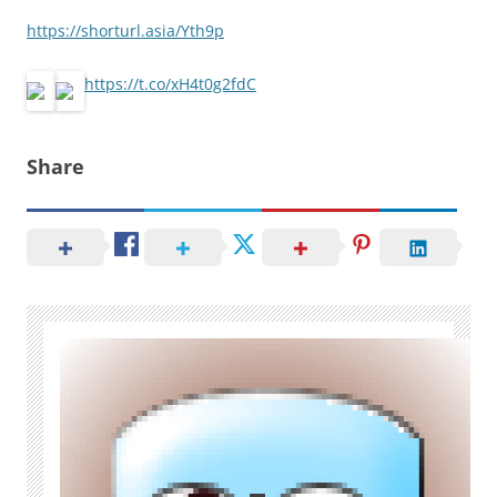
https://shorturl.asia/Yth9p
https://t.co/xH4t0g2fdC
Share