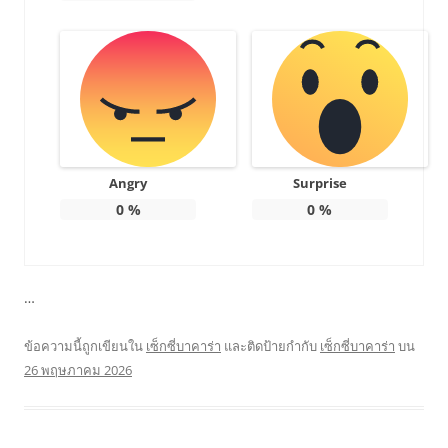
Angry
Surprise
0
%
0
%
…
ข้อความนี้ถูกเขียนใน
เซ็กซี่บาคาร่า
และติดป้ายกำกับ
เซ็กซี่บาคาร่า
บน
26 พฤษภาคม 2026