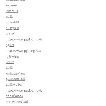
sagame
joker123
ดูหนัง
pussy888
pussy888
บาคาร่า
https://www.pgslot.movie
pgslot
https://www.pgheng99.tv
fullslotpg
live22
ดูหนัง
ดูหนังออนไลน์
ดูหนังออนไลน์
ดูหนังชนโรง
https://www.pgslot.movie
สล็อตเว็บตรง
บาคาร่าออนไลน์