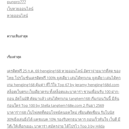
punpro777
เว็บหวยออนไลน์
หวยออนไลน์
ความเห็นล่าสุด
เรื่องล่าสุด
เครดิตฟรี 25 ก.ค. 69 hengjing168 หวยออนไลน์ อัตราจ่ายมากที่สุด ของ
ไทย โปรโมชั่นเครดิตฟรี 100% ยูสเดียว เล่นได้ทุกเกม ยูสเดียว เล่นได้ทุก
เกม hengjing168 คุ้มค่า ที่ไว้ใจ Top 67 by Jeramy hengjing168d.com
สล็อตเว็บตรง เว็บเดียวครบ ทั้งสล็อตและบาคาร่า ชวนเพื่อนรับ 100 ฝาก-
ถอน อัตโนมัติ คัดมาแล้ว เล่นได้ทุกเกม tangtem168 เริ่มก่อนวันนี้ มีลุ้น
ก่อนใคร Top 100 by Stella tangtem168e.com 2 กันยา 2569
บาคาร่า168 เว็บไพ่สดที่ตอบโจทย์คนยุคใหม่ เซียนตัดเซียน รับโบนัส
30%ยิ่งเล่นยิ่งได้ แคชแบค 10% รองรับทุกธนาคาร ถอนเร็วทันใจ เว็บดี มี
โต๊ะให้เลือกเยอะ บาคาร่า สมัครง่าย ได้โปรไว Top 3 by Hilda