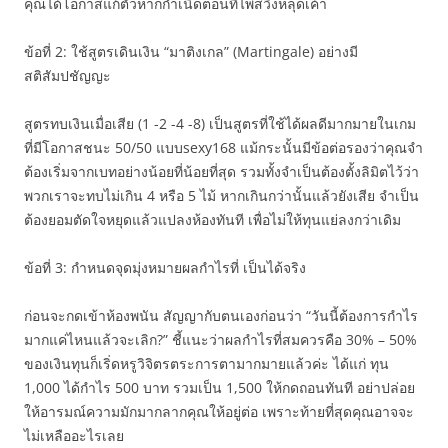
คุณได้โอกาสแก้ตัวหากกำเนิดตอนที่ไพ่สวิงหลุดเค้า
ข้อที่ 2: ใช้สูตรเดินเงิน “มาติงเกล” (Martingale) อย่างมี
สติสัมปชัญญะ
สูตรทบเงินเมื่อเสีย (1 -2 -4 -8) เป็นสูตรที่ใช้ได้ผลดีมากมายในเกม
ที่มีโอกาสชนะ 50/50 แบบsexy168 แม้กระนั้นมีข้อต่อรองว่าคุณจำ
ต้องเริ่มจากเบทอย่างน้อยที่น้อยที่สุด รวมทั้งจำเป็นต้องตั้งลิมิตไว้ว่า
พวกเราจะทบไม่เกิน 4 หรือ 5 ไม้ หากเกินกว่านั้นแล้วยังเสีย จำเป็น
ต้องยอมตัดใจหยุดแล้วแปลงห้องทันที เพื่อไม่ให้ทุนแย่ลงกว่าเดิม
ข้อที่ 3: กำหนดจุดมุ่งหมายผลกำไรที่ เป็นได้จริง
ก่อนจะกดเข้าห้องพนัน สัญญากับตนเองก่อนว่า “วันนี้ต้องการกำไร
มากแค่ไหนแล้วจะเลิก?” ชี้แนะว่าผลกำไรที่สมควรคือ 30% – 50%
ของเงินทุนก็เริ่ดหรูวิจิตรตระการตามากมายแล้วค่ะ ได้แก่ ทุน
1,000 ได้กำไร 500 บาท รวมเป็น 1,500 ให้กดถอนทันที อย่าปล่อย
ให้อารมณ์ความมักมากลากคุณให้อยู่ต่อ เพราะท้ายที่สุดคุณอาจจะ
ไม่เหลืออะไรเลย