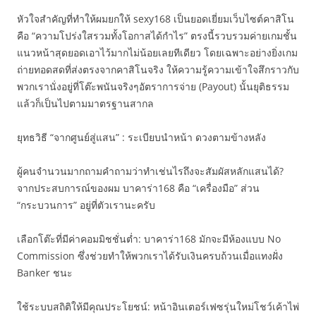
หัวใจสำคัญที่ทำให้ผมยกให้ sexy168 เป็นยอดเยี่ยมเว็บไซต์คาสิโน
คือ “ความโปร่งใสรวมทั้งโอกาสได้กำไร” ตรงนี้รวบรวมค่ายเกมชั้น
แนวหน้าสุดยอดเอาไว้มากไม่น้อยเลยทีเดียว โดยเฉพาะอย่างยิ่งเกม
ถ่ายทอดสดที่ส่งตรงจากคาสิโนจริง ให้ความรู้ความเข้าใจสึกราวกับ
พวกเรานั่งอยู่ที่โต๊ะพนันจริงๆอัตราการจ่าย (Payout) นั้นยุติธรรม
แล้วก็เป็นไปตามมาตรฐานสากล
ยุทธวิธี “จากศูนย์สู่แสน” : ระเบียบนำหน้า ดวงตามข้างหลัง
ผู้คนจำนวนมากถามคำถามว่าทำเช่นไรถึงจะสัมผัสหลักแสนได้?
จากประสบการณ์ของผม บาคาร่า168 คือ “เครื่องมือ” ส่วน
“กระบวนการ” อยู่ที่ตัวเรานะครับ
เลือกโต๊ะที่มีค่าคอมมิชชั่นต่ำ: บาคาร่า168 มักจะมีห้องแบบ No
Commission ซึ่งช่วยทำให้พวกเราได้รับเงินครบถ้วนเมื่อแทงฝั่ง
Banker ชนะ
ใช้ระบบสถิติให้มีคุณประโยชน์: หน้าอินเตอร์เฟซรุ่นใหม่โชว์เค้าไพ่