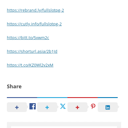
https://rebrand.ly/fullslotpg-2
https://cutly.info/fullslotpg-2
https://bitt.to/5vwm2c
https://shorturl.asia/2b1Jd
https://t.co/KZ0Wl2v2xM
Share