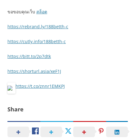
ขอขอบคุณเว็บ
สล็อต
https://rebrand.ly/188betth-c
https://cutly.info/188betth-c
https://bitt.to/2p7dtk
https://shorturl.asia/xeF1J
https://t.co/znnr1EMKPJ
Share