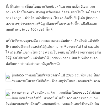
สิ่งที่ผู้เล่นเกมสล็อตโดยมากวิตกกังวลกันมากมายเป็นปัญหาเกม
กระตุก ค้างในจังหวะสำคัญ หรือแม้แต่เรื่องระบบที่ไม่โปร่งใสอย่าง
การล็อกยูส แต่ว่าสิ่งเหล่านี้แทบจะไม่เคยเกิดขึ้นกับผู้เล่น jinda55
เพราะเหตุว่าระบบของที่นี่ถูกพัฒนาขึ้นมารองรับทั้งบนมือถือและ
คอมพิวเตอร์แบบ 100 เปอร์เซ็นต์
ครั้งใดก็ตามหมุนวงล้อ ระบบจะบอกผลลัพธ์แบบเรียลไทม์ แล้วก็ยัง
มีระบบบันทึกผลย้อนหลังให้ผู้เล่นสามารถพิจารณาได้ว่าตัวเองเล่น
ได้หรือเสียในขณะไหนบ้าง ความโปร่งสบายใสนี้สร้างความเชื่อมั่น
ให้ผู้เล่นได้มากขึ้น แล้วก็ทำให้ jinda55 กลายเป็นเว็บที่มีการบอก
ต่อกันแบบปากต่อปากมากที่สุดเว็บหนึ่ง
jinda55 รวมเกมใหม่ที่เพิ่งเปิดตัวในปี 2026 รวมทั้งแปลงเป็นก
ระแสภายในเวลาไม่กี่เดือน ด้วยเหตุว่าโบนัสแตกหนักเกินคาด
หลายท่านบางทีอาจมีความคิดว่าเกมสล็อตใหม่ๆชอบยังไม่ค่อย
แจก แต่แล้วพอถึงปีนี้แนวคิดนั้นไม่เป็นความจริง เพราะมีเกม
ใหม่หลายเกมที่เปลี่ยนเป็นเกมยอดนิยมแทบจะในทันทีข้างหลังเปิด