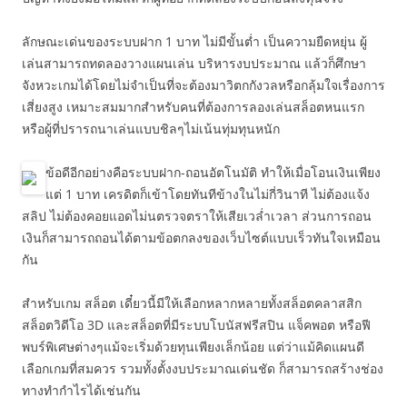
ลักษณะเด่นของระบบฝาก 1 บาท ไม่มีขั้นต่ำ เป็นความยืดหยุ่น ผู้
เล่นสามารถทดลองวางแผนเล่น บริหารงบประมาณ แล้วก็ศึกษา
จังหวะเกมได้โดยไม่จำเป็นที่จะต้องมาวิตกกังวลหรือกลุ้มใจเรื่องการ
เสี่ยงสูง เหมาะสมมากสำหรับคนที่ต้องการลองเล่นสล็อตหนแรก
หรือผู้ที่ปรารถนาเล่นแบบชิลๆไม่เน้นทุ่มทุนหนัก
ข้อดีอีกอย่างคือระบบฝาก-ถอนอัตโนมัติ ทำให้เมื่อโอนเงินเพียง
แต่ 1 บาท เครดิตก็เข้าโดยทันทีข้างในไม่กี่วินาที ไม่ต้องแจ้ง
สลิป ไม่ต้องคอยแอดไม่นตรวจตราให้เสียเวล่ำเวลา ส่วนการถอน
เงินก็สามารถถอนได้ตามข้อตกลงของเว็บไซต์แบบเร็วทันใจเหมือน
กัน
สำหรับเกม สล็อต เดี๋ยวนี้มีให้เลือกหลากหลายทั้งสล็อตคลาสสิก
สล็อตวิดีโอ 3D และสล็อตที่มีระบบโบนัสฟรีสปิน แจ็คพอต หรือฟี
พบร์พิเศษต่างๆแม้จะเริ่มด้วยทุนเพียงเล็กน้อย แต่ว่าแม้คิดแผนดี
เลือกเกมที่สมควร รวมทั้งตั้งงบประมาณเด่นชัด ก็สามารถสร้างช่อง
ทางทำกำไรได้เช่นกัน