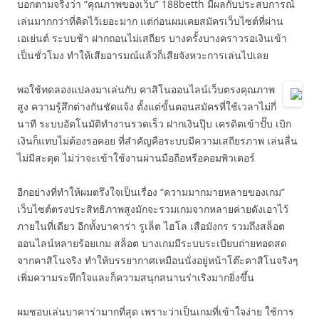
บอกตามจริงว่า “คุณภาพของเว็บ” 188betth มีผลกับประสบการณ์
เล่นมากกว่าที่คิดไว้เยอะมาก แต่ก่อนผมเคยสมัครเว็บไซต์ที่ผ่าน
เอเย่นต์ ระบบช้า ฝากถอนไม่เสถียร บางครั้งบางคราวรอเงินเข้า
เป็นชั่วโมง ทำให้เสียอารมณ์แล้วก็เสียจังหวะการเล่นไปเลย
พอใช้ทดลองแปลงมาเล่นกับ คาสิโนออนไลน์เว็บตรงคุณภาพ
สูง ความรู้สึกต่างกันชัดแจ้ง ตั้งแต่ขั้นตอนสมัครที่ใช้เวลาไม่กี่
นาที ระบบอัตโนมัติทำงานรวดเร็ว ฝากเงินปุ๊บ เครดิตเข้าปั๊บ เบิก
เงินก็แทบไม่ต้องรอคอย ที่สำคัญคือระบบมีความเสถียรภาพ เล่นลื่น
ไม่มีสะดุด ไม่ว่าจะเข้าใช้งานผ่านมือถือหรือคอมพิวเตอร์
อีกอย่างที่ทำให้ผมตรึงใจเป็นเรื่อง “ความมากมายหลายของเกม”
เว็บไซต์ตรงประสิทธิภาพสูงมักจะรวมเกมจากหลายค่ายดังเอาไว้
ภายในที่เดียว อีกทั้งบาคาร่า รูเล็ต ไฮโล เสือมังกร รวมถึงสล็อต
ออนไลน์หลายร้อยเกม สล็อต บางเกมมีระบบระเบียบถ่ายทอดสด
จากคาสิโนจริง ทำให้บรรยากาศเหมือนนั่งอยู่หน้าโต๊ะคาสิโนจริงๆ
เพิ่มความระทึกใจและก็ความสนุกสนานร่าเริงมากยิ่งขึ้น
ผมชอบเล่นบาคาร่ามากที่สุด เพราะว่าเป็นเกมที่เข้าใจง่าย ใช้การ