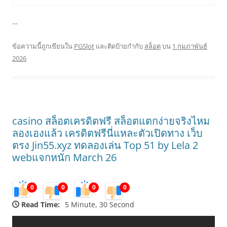
…
ข้อความนี้ถูกเขียนใน
PGSlot
และติดป้ายกำกับ
สล็อต
บน
1 กุมภาพันธ์
2026
casino สล็อตเครดิตฟรี สล็อตแตกง่ายจริงไหม
ลองเองแล้ว เครดิตฟรีนี่แหละตัวเปิดทาง เว็บ
ตรง Jin55.xyz ทดลองเล่น Top 51 by Lela 2
webแจกหนัก March 26
0
0
0
0
Read Time:
5 Minute, 30 Second