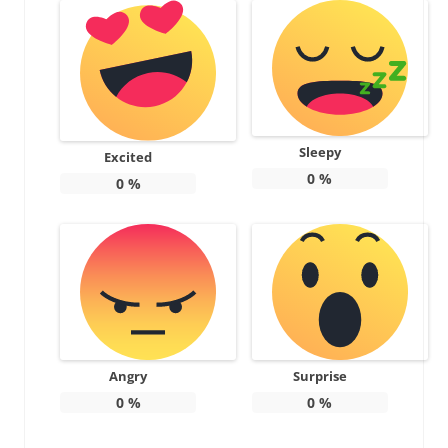
Sleepy
Excited
0
%
0
%
Angry
Surprise
0
%
0
%