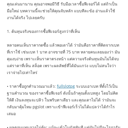
คุณเล่นมานาน คุณอาจพอมีวิธี รับมือเวลาซื้อฟีเจอร์ได้ แต่ถ้าเป็น
มือใหม่ บทความนี้จะช่วยให้คุณจับหลัก แบบทีละข้อ อ่านแล้วใช้
งานได้จริง ไปเลยครับ
1. ต้นทุนจริงของการซื้อฟีเจอร์สูงกว่าที่เห็น
หลายคนเห็นราคากดซื้อ แล้วพอเดาได้ ว่ามันคือราคาที่คิดจากเบท
ที่เราใช้ เช่นเบท 1 บาท อาจขายที่ 75 บาท หลายคนเลยมองว่า มัน
คุมงบง่าย เพราะเห็นราคาตรงหน้า แต่ความจริงต้นทุนมันไม่ได้จบ
แค่ราคาที่เห็น สล็อต เพราะผลลัพธ์ที่ได้มันแกว่ง แบบไม่สนใจว่า
เราจ่ายไปเท่าไหร่
• ราคาซื้อถูกคำนวณมาแล้ว:
fullslotpg
ระบบเอาเบท ที่ตั้งไว้เป็น
ฐานคำนวณ ของราคาซื้อฟีเจอร์ ดังนั้นถ้าคุณตั้งเบทสูง โดยไม่คิด
ให้ดี เงินลงทุนจะปลิว ในพริบตาเดียว และคุณเดาไม่ได้ ว่ามันจะ
กลับมาคุ้มไหม pgslot เพราะเข้าฟีเจอร์เร็วไม่ได้แปลว่าได้กำไร
เสมอ
• ผลตอบแทนอาจไม่คุ้ม: แม้จะเข้าโบนัสทันที แต่มันไม่มีอะไรการัน