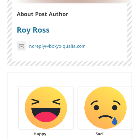
About Post Author
Roy Ross
noreply@bokyo-qualia.com
Happy
Sad