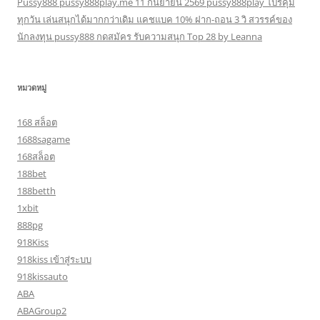
Pussy888 pussy888play.me 11 กันยายน 2569 pussy888play โปรคุ้ม
ทุกวัน เล่นสนุกได้มากกว่าเดิม แคชแบค 10% ฝาก-ถอน 3 วิ สวรรค์ของ
นักลงทุน pussy888 กดสมัคร รับความสนุก Top 28 by Leanna
หมวดหมู่
168 สล็อต
1688sagame
168สล็อต
188bet
188betth
1xbit
888pg
918Kiss
918kiss เข้าสู่ระบบ
918kissauto
ABA
ABAGroup2