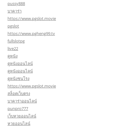
pussy888
บาคาร่า
https://www.pgslot.movie
pgslot
https://www.pgheng99.tv
fullslotpg
live22
ดูหนัง
ดูหนังออนไลน์
ดูหนังออนไลน์
ดูหนังชนโรง
https://www.pgslot.movie
สล็อตเว็บตรง
บาคาร่าออนไลน์
punpro777
เว็บหวยออนไลน์
หวยออนไลน์