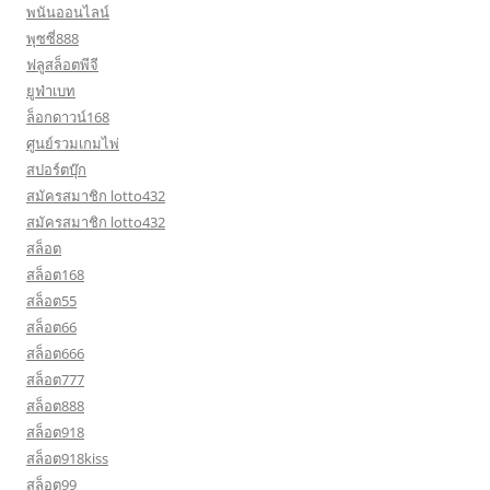
พนันออนไลน์
พุซซี่888
ฟลูสล็อตพีจี
ยูฟ่าเบท
ล็อกดาวน์168
ศูนย์รวมเกมไพ่
สปอร์ตบุ๊ก
สมัครสมาชิก lotto432
สมัครสมาชิก lotto432
สล็อต
สล็อต168
สล็อต55
สล็อต66
สล็อต666
สล็อต777
สล็อต888
สล็อต918
สล็อต918kiss
สล็อต99