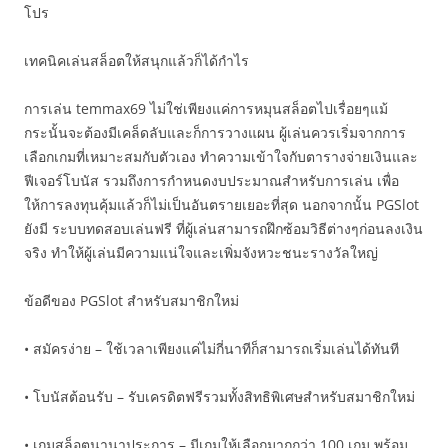
โปร
เทคนิคเล่นสล็อตให้สนุกแล้วก็ได้กำไร
การเล่น temmax69 ไม่ใช่เพียงแค่การหมุนสล็อตไปเรื่อยๆแม้
กระนั้นจะต้องมีเคล็ดลับและก็การวางแผน ผู้เล่นควรเริ่มจากการ
เลือกเกมที่เหมาะสมกับตัวเอง ทำความเข้าใจกับตารางจ่ายเงินและ
ฟีเจอร์โบนัส รวมถึงการกำหนดงบประมาณสำหรับการเล่น เพื่อ
ให้การลงทุนคุ้มแล้วก็ไม่เป็นอันตรายเยอะที่สุด นอกจากนั้น PGSlot
ยังมี ระบบทดสอบเล่นฟรี ที่ผู้เล่นสามารถฝึกซ้อมวิธีต่างๆก่อนลงเงิน
จริง ทำให้ผู้เล่นมีความแน่ใจและเพิ่มจังหวะชนะรางวัลใหญ่
ข้อดีของ PGSlot สำหรับสมาชิกใหม่
• สมัครง่าย – ใช้เวลาเพียงแค่ไม่กี่นาทีก็สามารถเริ่มเล่นได้ทันที
• โบนัสต้อนรับ – รับเครดิตฟรีรวมทั้งสิทธิพิเศษสำหรับสมาชิกใหม่
• เกมสล็อตนานาประการ – มีเกมให้เลือกมากกว่า 100 เกม พร้อม