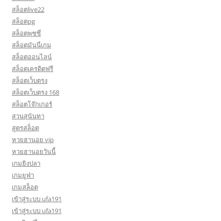
สล็อตlive22
สล็อตpg
สล็อตพุซซี่
สล็อตมันนี่เกม
สล็อตออนไลน์
สล็อตเครดิตฟรี
สล็อตเว็บตรง
สล็อตเว็บตรง 168
สล็อตโจ๊กเกอร์
สวนสุนันทา
สูตรสล็อต
หวยฮานอย vip
หวยฮานอยวันนี้
เกมยิงปลา
เกมยูฟ่า
เกมสล็อต
เข้าสู่ระบบ ufa191
เข้าสู่ระบบ ufa191