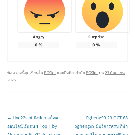
Angry
Surprise
0
%
0
%
ข้อความนี้ถูกเขียนใน
PGSlot
และติดป้ายกำกับ
PGSlot
บน
23 กันยายน
2025
เมนู
←
Live22slot ยิงปลา สล็อต
Pgheng99 29 OCT 68
นำทาง
ออนไลน์ อันดับ 1 Top 1 by
pgheng99 มีบริการครบ กีฬา
เรื่อง
Alexander live22slot.vip ทุก
หวย คาสิโน แจกเพชรฟรี ทุก