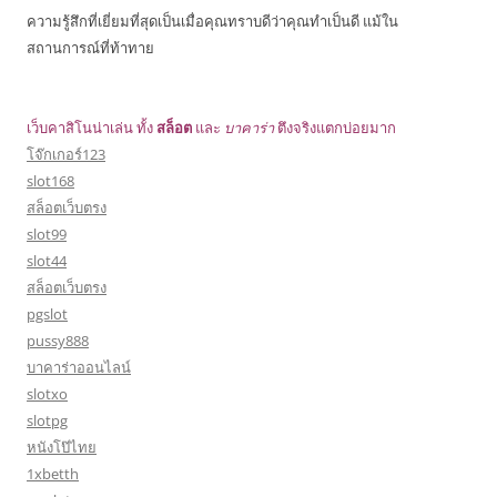
ความรู้สึกที่เยี่ยมที่สุดเป็นเมื่อคุณทราบดีว่าคุณทำเป็นดี แม้ใน
สถานการณ์ที่ท้าทาย
เว็บคาสิโนน่าเล่น ทั้ง
สล็อต
และ
บาคาร่า
ตึงจริงแตกบ่อยมาก
โจ๊กเกอร์123
slot168
สล็อตเว็บตรง
slot99
slot44
สล็อตเว็บตรง
pgslot
pussy888
บาคาร่าออนไลน์
slotxo
slotpg
หนังโป๊ไทย
1xbetth