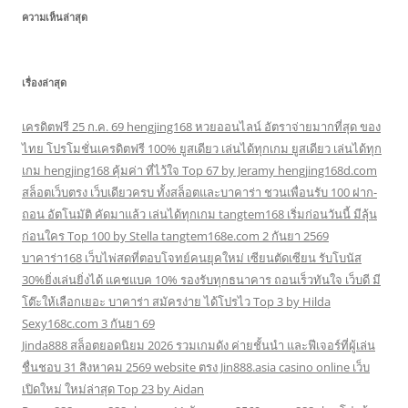
ความเห็นล่าสุด
เรื่องล่าสุด
เครดิตฟรี 25 ก.ค. 69 hengjing168 หวยออนไลน์ อัตราจ่ายมากที่สุด ของ
ไทย โปรโมชั่นเครดิตฟรี 100% ยูสเดียว เล่นได้ทุกเกม ยูสเดียว เล่นได้ทุก
เกม hengjing168 คุ้มค่า ที่ไว้ใจ Top 67 by Jeramy hengjing168d.com
สล็อตเว็บตรง เว็บเดียวครบ ทั้งสล็อตและบาคาร่า ชวนเพื่อนรับ 100 ฝาก-
ถอน อัตโนมัติ คัดมาแล้ว เล่นได้ทุกเกม tangtem168 เริ่มก่อนวันนี้ มีลุ้น
ก่อนใคร Top 100 by Stella tangtem168e.com 2 กันยา 2569
บาคาร่า168 เว็บไพ่สดที่ตอบโจทย์คนยุคใหม่ เซียนตัดเซียน รับโบนัส
30%ยิ่งเล่นยิ่งได้ แคชแบค 10% รองรับทุกธนาคาร ถอนเร็วทันใจ เว็บดี มี
โต๊ะให้เลือกเยอะ บาคาร่า สมัครง่าย ได้โปรไว Top 3 by Hilda
Sexy168c.com 3 กันยา 69
Jinda888 สล็อตยอดนิยม 2026 รวมเกมดัง ค่ายชั้นนำ และฟีเจอร์ที่ผู้เล่น
ชื่นชอบ 31 สิงหาคม 2569 website ตรง Jin888.asia casino online เว็บ
เปิดใหม่ ใหม่ล่าสุด Top 23 by Aidan