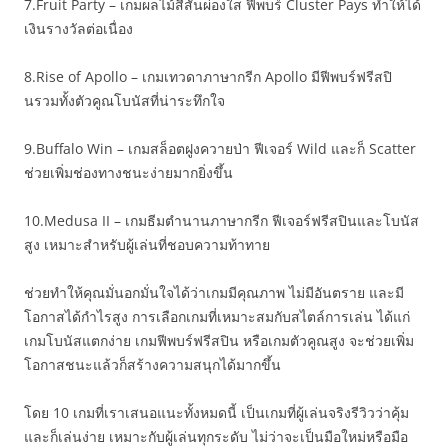
7.Fruit Party – เกมผลไม้สีสันผ่องใส ฟีพบร์ Cluster Pays ทำให้ได้
เงินรางวัลต่อเนื่อง
8.Rise of Apollo – เกมเทวดาภาษากรีก Apollo มีฟีพบร์ฟรีสปิ
นรวมทั้งตัวคูณโบนัสที่น่าระทึกใจ
9.Buffalo Win – เกมสล็อตฝูงควายป่า ฟีเจอร์ Wild และก็ Scatter
ช่วยเพิ่มช่องทางชนะง่ายมากยิ่งขึ้น
10.Medusa II – เกมธีมตำนานภาษากรีก ฟีเจอร์ฟรีสปินและโบนัส
สูง เหมาะสำหรับผู้เล่นที่ชอบความท้าทาย
ช่วยทำให้คุณมั่นอกมั่นใจได้ว่าเกมมีคุณภาพ ไม่มีอันตราย และมี
โอกาสได้กำไรสูง การเลือกเกมที่เหมาะสมกับสไตล์การเล่น ได้แก่
เกมโบนัสแตกง่าย เกมฟีพบร์ฟรีสปิน หรือเกมตัวคูณสูง จะช่วยเพิ่ม
โอกาสชนะแล้วก็สร้างความสนุกได้มากขึ้น
โดย 10 เกมที่เราเสนอแนะทั้งหมดนี้ เป็นเกมที่ผู้เล่นจริงรีวิวว่าคุ้ม
และก็เล่นง่าย เหมาะกับผู้เล่นทุกระดับ ไม่ว่าจะเป็นมือใหม่หรือมือ