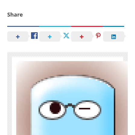
Share