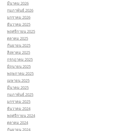
มีนาคม 2026
กุมภาพันธ์ 2026
มกราคม 2026
ธันวาคม 2025
พฤศจิกายน 2025
ตุลาคม 2025
กันยายน 2025
สิงหาคม 2025
กรกฎาคม 2025
มิถุนายน 2025
พฤษภาคม 2025
เมษายน 2025
มีนาคม 2025
กุมภาพันธ์ 2025
มกราคม 2025
ธันวาคม 2024
พฤศจิกายน 2024
ตุลาคม 2024
กันยายน 2024