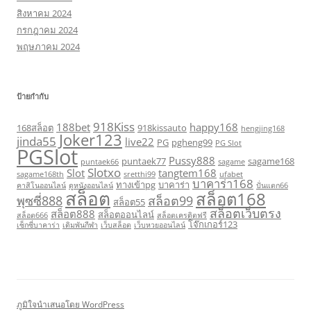
สิงหาคม 2024
กรกฎาคม 2024
พฤษภาคม 2024
ป้ายกำกับ
918Kiss
188bet
happy168
168สล็อต
918kissauto
hengjing168
Joker123
jinda55
live22
PG
pgheng99
PG Slot
PGSlot
Pussy888
puntaek77
sagame168
puntaek66
sagame
Slotxo
Slot
tangtem168
sagame168th
sretthi99
ufabet
บาคาร่า168
ทางเข้าpg
บาคาร่า
คาสิโนออนไลน์
ดูหนังออนไลน์
ปั่นแตก66
สล็อต
สล็อต168
พุซซี่888
สล็อต99
สล็อต55
สล็อตเว็บตรง
สล็อต888
สล็อตออนไลน์
สล็อต666
สล็อตเครดิตฟรี
โจ๊กเกอร์123
เซ็กซี่บาคาร่า
เดิมพันกีฬา
เว็บสล็อต
เว็บหวยออนไลน์
ภูมิใจนำเสนอโดย WordPress