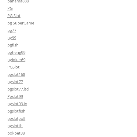
panama888
PG
PG Slot
pg SuperGame
pg77
pg99
pgfish
pgheng99
pgjoker69
PGSlot
pgslot168
pgslot77
pgslot77.ltd
Pgslot99
pgslot99.in
pgslotfish
pgslotgolf
pgslotth
pokbet88