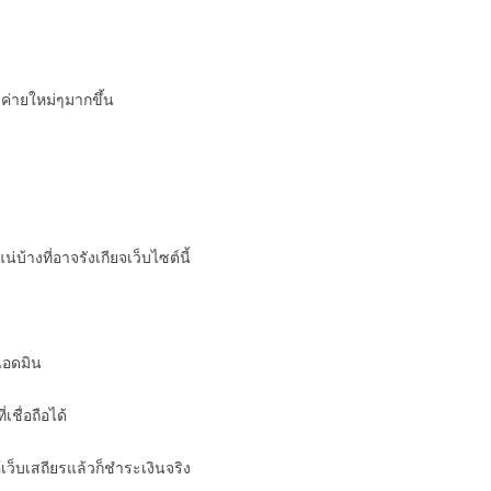
มค่ายใหม่ๆมากขึ้น
้างที่อาจรังเกียจเว็บไซต์นี้
บแอดมิน
เชื่อถือได้
้เว็บเสถียรแล้วก็ชำระเงินจริง