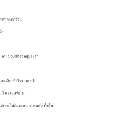
รหนักๆทุกวี่วัน
ี่ๆ
งเล่น cloudbet อยู่ประจำ
ญหา เงินเข้าไวตามปกติ
ะไรเยอะหรือไม่
ด้เลย ไม่ต้องส่งเอกสารอะไรทั้งนั้น