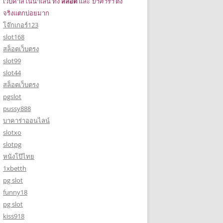
เว็บคาสิโนน่าเล่น ทั้ง
สล็อต
และ
บาคาร่า
ตึง
จริงแตกบ่อยมาก
โจ๊กเกอร์123
slot168
สล็อตเว็บตรง
slot99
slot44
สล็อตเว็บตรง
pgslot
pussy888
บาคาร่าออนไลน์
slotxo
slotpg
หนังโป๊ไทย
1xbetth
pg slot
funny18
pg slot
kiss918