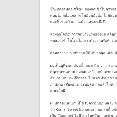
ข้างหลังสมัครเสร็จผมลองกดเข้าไปตรวจสอ
แบบไม่เกลื่อนกลาด ไม่มีปุ่มมั่วนิ่ม ไม่มีแ
และก็โหลดไวมากแม้จะเล่นบนมือถือ
สิ่งที่ถูกใจคือมีการจัดประเภทแจ้งชัด สล็อ
ทดสอบเข้าได้โดยไม่กระเด้งออกหรือค้างเล
สล็อตจาก cloudbet แม้มิได้มากสุดแล้วแ
ผมเป็นผู้ที่ชอบเล่นสล็อตมากยิ่งกว่าการเล่
สนุกสนานแบบปล่อยสมองก้าวหน้ามาก เลย
จำนวนเกมบางทีก็อาจจะไม่มากเท่าบางเว็บไซ
ภาพงาม เสียงแน่น ระบบลื่น กดแล้วไม่หน่วง
แบบเว็บผี
ผมทดลองเล่นเกมที่ได้รับความนิยมหลายเก
บุ๊ก
Roma, Sweet Bonanza เกมกลุ่มนี้ bit
เป็น Cloudbet ไม่มีโปรโมทคั่นก่อนเข้าเกม 