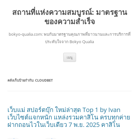
สถานที่แห่งความสมบูรณ์: มาตรฐาน
ของความสำเร็จ
bokyo-qualia.com: พบกับมาตรฐานคุณภาพที่ยาวนานและการบริการที่
ประทับใจจาก Bokyo Qualia
ข้าม
เมนู
ไป
ยัง
เนื้อหา
คลังเก็บป้ายกำกับ:
CLOUDBET
เว็บแม่ สปอร์ตบุ๊ก ใหม่ล่าสุด Top 1 by Ivan
เว็บไซต์แจกหนัก แหล่งรวมคาสิโน ครบทุกค่าย
ฝากถอนไวในเว็บเดียว 7 พ.ย. 2025 คาสิโน