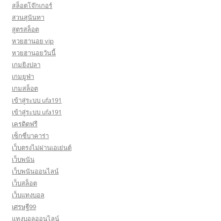
สล็อตโจ๊กเกอร์
สวนสุนันทา
สูตรสล็อต
หวยฮานอย vip
หวยฮานอยวันนี้
เกมยิงปลา
เกมยูฟ่า
เกมสล็อต
เข้าสู่ระบบ ufa191
เข้าสู่ระบบ ufa191
เครดิตฟรี
เซ็กซี่บาคาร่า
เว็บตรงไม่ผ่านเอเย่นต์
เว็บพนัน
เว็บพนันออนไลน์
เว็บสล็อต
เว็บแทงบอล
เศรษฐี99
แทงบอลออนไลน์