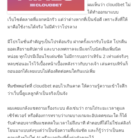
ผมเห็นว่า cloudbet ไม่
ได้ทำออกมาแบบ
เว็บไซต์ตลาดที่แจกหนักรัว แต่ว่าต่างหากที่เป็นข้อดี เพราะสิ่งที่ให้
มาคือใช้งานได้จริง ไม่มีคำว่าโปรลวง
มีโปรโมชั่นสำคัญๆเป็นโปรต้อนรับ ฝากครั้งแรกรับโบนัส โปรคืน
ยอดเสียรายสัปดาห์ และบางเทศกาลจะมีแจกโบนัสเติมเพิ่มนิด
หน่อย ทุกโปรมีเงื่อนไขเด่นชัด ไม่มีการบอกว่าเทิร์น 2 เท่าแต่จริงๆ
หลบซ่อนอะไรไว้เบื้องหน้าเบื้องหลังราวกับบางเจ้า เล่นครบเทิร์นก็
ถอนออกได้เลยแบบไม่ต้องติดต่อคนใดกันแน่เพิ่ม
ทีมซัพพอร์ตที่ cloudbet ตอบไวเกินคาด ให้ความรู้ความเข้าใจสึก
ว่าเว็บนี้ดูแลลูกค้าเป็นจริงเป็นจัง
ผมเคยแกล้งแชตถามเรื่องระบบ ดังเช่นว่า ถามไถ่ระยะเวลาดูแล
เซิร์ฟเวอร์ หรือต้องการทราบว่าเกมบางเกมจะอัปเดตขณะใด ก็ได้
รับคำตอบจากทีมแชตสดในเวลาไม่ถึงนาที คำตอบที่ได้ไม่ใช่แค่ลิงก์
โยนมาแบบส่งๆแต่ว่าเป็นข้อความที่แจ่มชัด และก็รู้ว่าว่าเป็นคน
ตอบจริงๆไม่ใช่ AI หรือแอดมินที่ตั้งค่าคำตอบไว้