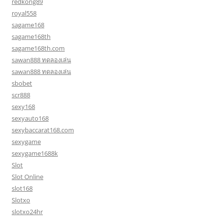
redkong89
royal558
sagame168
sagame168th
sagame168th.com
sawan888 ทดลองเล่น
sawan888 ทดลองเล่น
sbobet
scr888
sexy168
sexyauto168
sexybaccarat168.com
sexygame
sexygame1688k
Slot
Slot Online
slot168
Slotxo
slotxo24hr