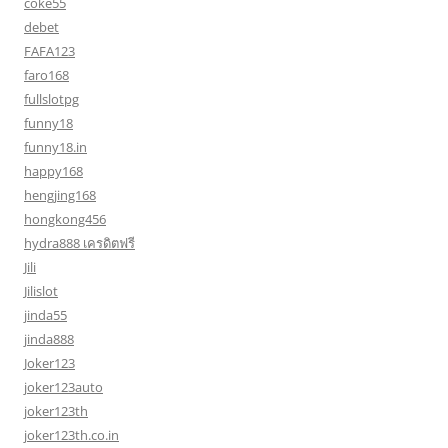
coke55
debet
FAFA123
faro168
fullslotpg
funny18
funny18.in
happy168
hengjing168
hongkong456
hydra888 เครดิตฟรี
Jili
Jilislot
jinda55
jinda888
Joker123
joker123auto
joker123th
joker123th.co.in