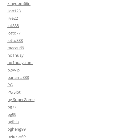
kingdom66n
lion123
live22
lot888
lotto77
lotto888
macau69
no1huay
no1huay.com
p2vvip
panama888
PG
PG Slot
pg SuperGame
pg77
pg99
pgfish
pgheng99
pgjoker69