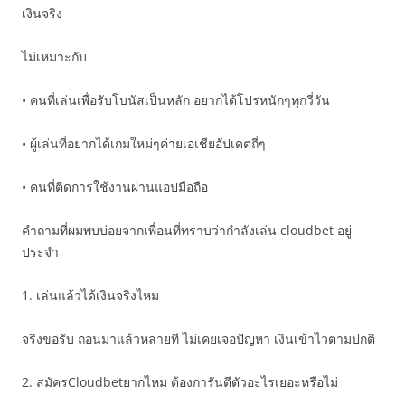
เงินจริง
ไม่เหมาะกับ
• คนที่เล่นเพื่อรับโบนัสเป็นหลัก อยากได้โปรหนักๆทุกวี่วัน
• ผู้เล่นที่อยากได้เกมใหม่ๆค่ายเอเชียอัปเดตถี่ๆ
• คนที่ติดการใช้งานผ่านแอปมือถือ
คำถามที่ผมพบบ่อยจากเพื่อนที่ทราบว่ากำลังเล่น cloudbet อยู่
ประจำ
1. เล่นแล้วได้เงินจริงไหม
จริงขอรับ ถอนมาแล้วหลายที ไม่เคยเจอปัญหา เงินเข้าไวตามปกติ
2. สมัครCloudbetยากไหม ต้องการันตีตัวอะไรเยอะหรือไม่