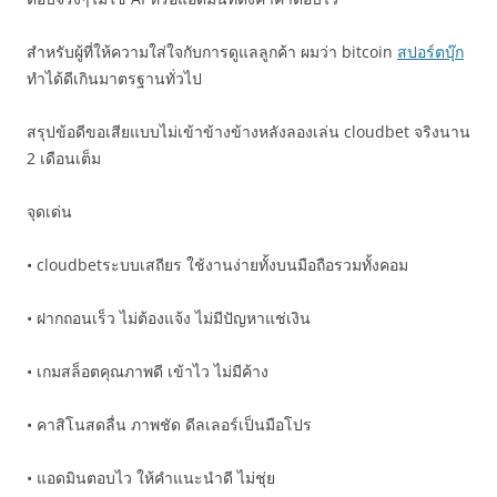
สำหรับผู้ที่ให้ความใส่ใจกับการดูแลลูกค้า ผมว่า bitcoin
สปอร์ตบุ๊ก
ทำได้ดีเกินมาตรฐานทั่วไป
สรุปข้อดีขอเสียแบบไม่เข้าข้างข้างหลังลองเล่น cloudbet จริงนาน
2 เดือนเต็ม
จุดเด่น
• cloudbetระบบเสถียร ใช้งานง่ายทั้งบนมือถือรวมทั้งคอม
• ฝากถอนเร็ว ไม่ต้องแจ้ง ไม่มีปัญหาแช่เงิน
• เกมสล็อตคุณภาพดี เข้าไว ไม่มีค้าง
• คาสิโนสดลื่น ภาพชัด ดีลเลอร์เป็นมือโปร
• แอดมินตอบไว ให้คำแนะนำดี ไม่ชุ่ย