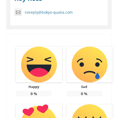
noreply@bokyo-qualia.com
Happy
Sad
0
%
0
%