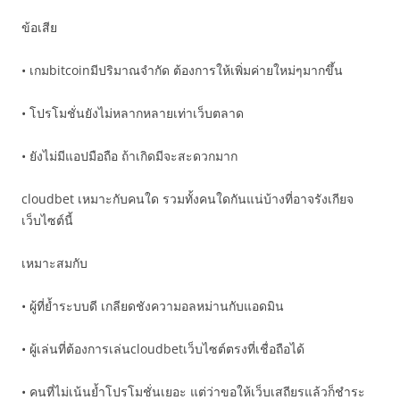
ข้อเสีย
• เกมbitcoinมีปริมาณจำกัด ต้องการให้เพิ่มค่ายใหม่ๆมากขึ้น
• โปรโมชั่นยังไม่หลากหลายเท่าเว็บตลาด
• ยังไม่มีแอปมือถือ ถ้าเกิดมีจะสะดวกมาก
cloudbet เหมาะกับคนใด รวมทั้งคนใดกันแน่บ้างที่อาจรังเกียจ
เว็บไซต์นี้
เหมาะสมกับ
• ผู้ที่ย้ำระบบดี เกลียดชังความอลหม่านกับแอดมิน
• ผู้เล่นที่ต้องการเล่นcloudbetเว็บไซต์ตรงที่เชื่อถือได้
• คนที่ไม่เน้นย้ำโปรโมชั่นเยอะ แต่ว่าขอให้เว็บเสถียรแล้วก็ชำระ