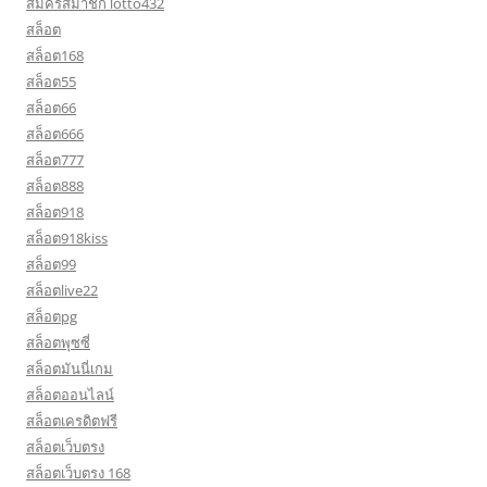
สมัครสมาชิก lotto432
สล็อต
สล็อต168
สล็อต55
สล็อต66
สล็อต666
สล็อต777
สล็อต888
สล็อต918
สล็อต918kiss
สล็อต99
สล็อตlive22
สล็อตpg
สล็อตพุซซี่
สล็อตมันนี่เกม
สล็อตออนไลน์
สล็อตเครดิตฟรี
สล็อตเว็บตรง
สล็อตเว็บตรง 168