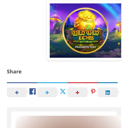
Share