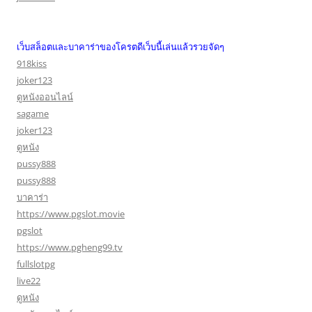
เว็บสล็อตและบาคาร่าของโครตดีเว็บนี้เล่นแล้วรวยจัดๆ
918kiss
joker123
ดูหนังออนไลน์
sagame
joker123
ดูหนัง
pussy888
pussy888
บาคาร่า
https://www.pgslot.movie
pgslot
https://www.pgheng99.tv
fullslotpg
live22
ดูหนัง