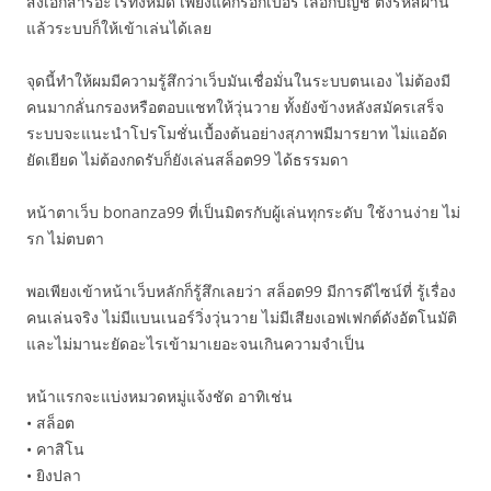
ส่งเอกสารอะไรทั้งหมด เพียงแค่กรอกเบอร์ เลือกบัญชี ตั้งรหัสผ่าน
แล้วระบบก็ให้เข้าเล่นได้เลย
จุดนี้ทำให้ผมมีความรู้สึกว่าเว็บมันเชื่อมั่นในระบบตนเอง ไม่ต้องมี
คนมากลั่นกรองหรือตอบแชทให้วุ่นวาย ทั้งยังข้างหลังสมัครเสร็จ
ระบบจะแนะนำโปรโมชั่นเบื้องต้นอย่างสุภาพมีมารยาท ไม่แออัด
ยัดเยียด ไม่ต้องกดรับก็ยังเล่นสล็อต99 ได้ธรรมดา
หน้าตาเว็บ bonanza99 ที่เป็นมิตรกับผู้เล่นทุกระดับ ใช้งานง่าย ไม่
รก ไม่ตบตา
พอเพียงเข้าหน้าเว็บหลักก็รู้สึกเลยว่า สล็อต99 มีการดีไซน์ที่ รู้เรื่อง
คนเล่นจริง ไม่มีแบนเนอร์วิ่งวุ่นวาย ไม่มีเสียงเอฟเฟกต์ดังอัตโนมัติ
และไม่มานะยัดอะไรเข้ามาเยอะจนเกินความจำเป็น
หน้าแรกจะแบ่งหมวดหมู่แจ้งชัด อาทิเช่น
• สล็อต
• คาสิโน
• ยิงปลา