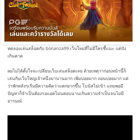
ทดลองเล่นสล็อตกับ bonanza99 เว็บใหม่ที่ไม่มีใครชี้แนะ แต่ปัง
เกินคาด
ผมไม่ได้ตั้งใจจะเปลี่ยนเว็บเล่นสล็อตเลย ด้วยเหตุว่าก่อนหน้านี้ก็
เล่นกับเว็บใหญ่เจ้าหนึ่งมานานมาก เพิ่มบ่อยมาก ถอนบ่อยมาก แต่
ว่าพักหลังๆเริ่มมีความคิดว่าแตกยากขึ้น โบนัสไม่เข้า แถมพอมี
ปัญหาก็จำเป็นต้องรอแอดไม่นตอบนานเกินความจำเป็นจนไม่มี
อารมณ์