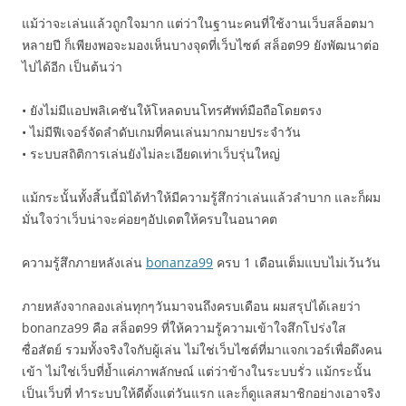
แม้ว่าจะเล่นแล้วถูกใจมาก แต่ว่าในฐานะคนที่ใช้งานเว็บสล็อตมา
หลายปี ก็เพียงพอจะมองเห็นบางจุดที่เว็บไซต์ สล็อต99 ยังพัฒนาต่อ
ไปได้อีก เป็นต้นว่า
• ยังไม่มีแอปพลิเคชันให้โหลดบนโทรศัพท์มือถือโดยตรง
• ไม่มีฟีเจอร์จัดลำดับเกมที่คนเล่นมากมายประจำวัน
• ระบบสถิติการเล่นยังไม่ละเอียดเท่าเว็บรุ่นใหญ่
แม้กระนั้นทั้งสิ้นนี้มิได้ทำให้มีความรู้สึกว่าเล่นแล้วลำบาก และก็ผม
มั่นใจว่าเว็บน่าจะค่อยๆอัปเดตให้ครบในอนาคต
ความรู้สึกภายหลังเล่น
bonanza99
ครบ 1 เดือนเต็มแบบไม่เว้นวัน
ภายหลังจากลองเล่นทุกๆวันมาจนถึงครบเดือน ผมสรุปได้เลยว่า
bonanza99 คือ สล็อต99 ที่ให้ความรู้ความเข้าใจสึกโปร่งใส
ซื่อสัตย์ รวมทั้งจริงใจกับผู้เล่น ไม่ใช่เว็บไซต์ที่มาแจกเวอร์เพื่อดึงคน
เข้า ไม่ใช่เว็บที่ย้ำแค่ภาพลักษณ์ แต่ว่าข้างในระบบรั่ว แม้กระนั้น
เป็นเว็บที่ ทำระบบให้ดีตั้งแต่วันแรก และก็ดูแลสมาชิกอย่างเอาจริง