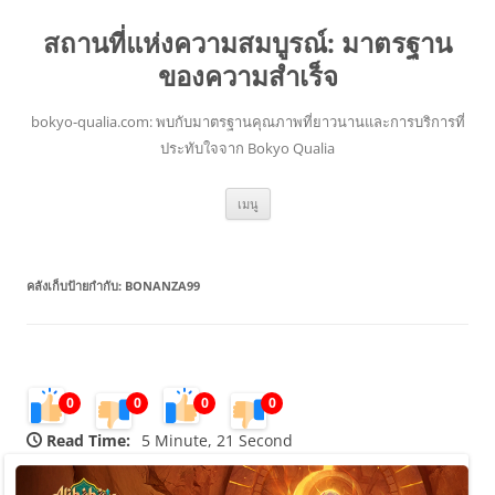
สถานที่แห่งความสมบูรณ์: มาตรฐาน
ของความสำเร็จ
bokyo-qualia.com: พบกับมาตรฐานคุณภาพที่ยาวนานและการบริการที่
ประทับใจจาก Bokyo Qualia
ข้าม
เมนู
ไป
ยัง
เนื้อหา
คลังเก็บป้ายกำกับ:
BONANZA99
0
0
0
0
Read Time:
5 Minute, 21 Second