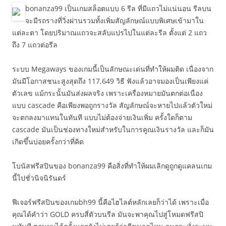
bonanza99 เป็นเกมสล็อตแบบ 6 รีล ที่มีแถวไม่แน่นอน รีลบน
จะมีรถรางที่วิ่งผ่านรวมทั้งเพิ่มสัญลักษณ์แบบพิเศษเข้ามาใน
แต่ละตา โดยปริมาณแถวจะสลับแปรไปในแต่ละรีล ตั้งแต่ 2 แถว
ถึง 7 แถวต่อรีล
ระบบ Megaways ของเกมนี้เป็นลักษณะเด่นที่ทำให้ผมติด เนื่องจาก
มันมีโอกาสชนะสูงสุดถึง 117,649 วิธี ฟังแล้วอาจมองเป็นเพียงแค่
ตัวเลข แม้กระนั้นมันส่งผลจริง เพราะเครื่องหมายมันตกต่อเนื่อง
แบบ cascade คือเพียงพอถูกรางวัล สัญลักษณ์จะหายไปแล้วตัวใหม่
จะตกลงมาแทนในทันที แบบไม่ต้องจ่ายเงินเพิ่ม ครั้งใดก็ตาม
cascade มันเป็นช่องทางใหม่สำหรับในการคูณเงินรางวัล และก็มัน
เกิดขึ้นบ่อยครั้งกว่าที่คิด
โบนัสฟรีสปินของ bonanza99 คือสิ่งที่ทำให้ผมเลิกดูถูกดูแคลนเกม
นี้ไปชั่วนิจนิรันดร์
ฟีเจอร์ฟรีสปินของเกมbh99 นี้คือไฮไลต์หลักเลยก็ว่าได้ เพราะเมื่อ
คุณได้คำว่า GOLD ครบสี่ตัวบนรีล มันจะพาคุณไปสู่โหมดฟรีสปิ