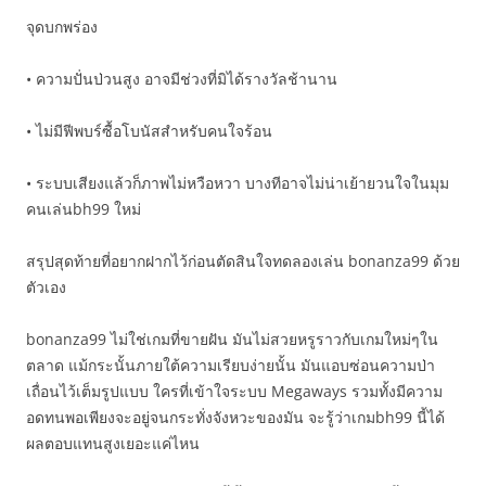
จุดบกพร่อง
• ความปั่นป่วนสูง อาจมีช่วงที่มิได้รางวัลช้านาน
• ไม่มีฟีพบร์ซื้อโบนัสสำหรับคนใจร้อน
• ระบบเสียงแล้วก็ภาพไม่หวือหวา บางทีอาจไม่น่าเย้ายวนใจในมุม
คนเล่นbh99 ใหม่
สรุปสุดท้ายที่อยากฝากไว้ก่อนตัดสินใจทดลองเล่น bonanza99 ด้วย
ตัวเอง
bonanza99 ไม่ใช่เกมที่ขายฝัน มันไม่สวยหรูราวกับเกมใหม่ๆใน
ตลาด แม้กระนั้นภายใต้ความเรียบง่ายนั้น มันแอบซ่อนความป่า
เถื่อนไว้เต็มรูปแบบ ใครที่เข้าใจระบบ Megaways รวมทั้งมีความ
อดทนพอเพียงจะอยู่จนกระทั่งจังหวะของมัน จะรู้ว่าเกมbh99 นี้ได้
ผลตอบแทนสูงเยอะแค่ไหน