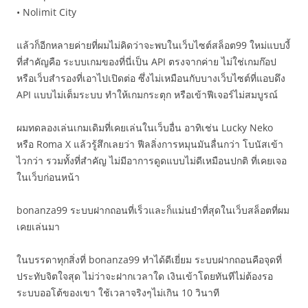
• Nolimit City
แล้วก็อีกหลายค่ายที่ผมไม่คิดว่าจะพบในเว็บไซต์สล็อต99 ใหม่แบบงี้
ที่สำคัญคือ ระบบเกมของที่นี่เป็น API ตรงจากค่าย ไม่ใช่เกมก๊อป
หรือเว็บสำรองที่เอาไปเปิดต่อ ซึ่งไม่เหมือนกับบางเว็บไซต์ที่แอบดึง
API แบบไม่เต็มระบบ ทำให้เกมกระตุก หรือเข้าฟีเจอร์ไม่สมบูรณ์
ผมทดลองเล่นเกมเดิมที่เคยเล่นในเว็บอื่น อาทิเช่น Lucky Neko
หรือ Roma X แล้วรู้สึกเลยว่า ฟีลลิ่งการหมุนมันลื่นกว่า โบนัสเข้า
ไวกว่า รวมทั้งที่สำคัญ ไม่มีอาการดูดแบบไม่ดีเหมือนปกติ ที่เคยเจอ
ในเว็บก่อนหน้า
bonanza99 ระบบฝากถอนที่เร็วและก็แม่นยำที่สุดในเว็บสล็อตที่ผม
เคยเล่นมา
ในบรรดาทุกสิ่งที่ bonanza99 ทำได้ดีเยี่ยม ระบบฝากถอนคือจุดที่
ประทับจิตใจสุด ไม่ว่าจะฝากเวลาใด เงินเข้าโดยทันทีไม่ต้องรอ
ระบบออโต้ของเขา ใช้เวลาจริงๆไม่เกิน 10 วินาที