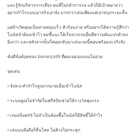
และรู้จักบริหารการเสี่ยง คนที่ไม่กลัวการรอ แล้วก็มีเป้าหมายว่า
อยากกำไรแบบเอาจริงเอาจัง มากกว่าเล่นเพียงแค่เอาสนุกระยะสั้น
แต่ถ้าเกิดคุณเป็นสายหมุนเร็ว หัวร้อนง่าย หรืออยากได้ความรู้สึกว่า
โบนัสจำต้องเข้าไว ผมชี้แนะให้เริ่มจากเกมอื่นที่ความผันแปรต่ำลง
ยิ่งกว่า และหลังจากนั้นก็ค่อยกลับมาเล่นเกมนี้ตอนพร้อมจะจริงจัง
ข้อดีข้อด้อยของ bonanza99 ที่ผมเจอเองแบบไม่อวย
จุดเด่น
• จังหวะทำกำไรสูงมากมายเมื่อเข้าโบนัส
• ระบบคูณไม่จำกัดในฟรีสปินช่วยให้รางวัลพุ่งแรง
• เกมสล็อต99 ไม่จำเป็นต้องซื้อโบนัสก็มีสิทธิ์ได้กำไร
• เล่นบนมือถือก็ลื่นไหล ไม่ค้างไม่กระตุก