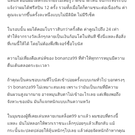
นทันที ตอนผมได้ครั้งแรกยังไม่เคยรู้ว่าดีขนาดไหน จนกระทั่งระบบ
แจ้งว่าผมได้ฟรีสปิน 12 ครั้ง รวมทั้งเมื่อใดก็ตามชนะต่อเนื่องกัน ค่า
คูณจะมากขึ้นครั้งละหนึ่งแบบไม่มีลิมิต ไม่มีรีเซ็ต
ในรอบนั้น ผมได้คอมโบราวสิบกว่าครั้งติด ค่าคูณไปถึง 24 เท่า
ทำให้จากรางวัลเล็กๆกลายเป็นเงินก้อนโตในทันที ซึ่งนี่แหละคือสิ่ง
ที่เกมนี้ให้ได้ โดยไม่ต้องพึ่งฟีเจอร์ซื้อโบนัส
ความไม่เที่ยงคือเสน่ห์ของ bonanza99 ที่ทำให้ทุกการหมุนมีความ
ตื่นเต้นตลอดระยะเวลา
ถ้าคุณเป็นคนชอบเกมที่โบนัสเข้าบ่อยครั้งแบบเกมทั่วไป บอกตรงๆ
ว่า bonanza99 ไม่เหมาะสมเลย เพราะว่ามันเป็นเกมที่มีความ
ผันผวนสูงมากมาย อาจหมุนสิบตาไม่เข้าอะไรเลย แต่เพียงพอถึง
จังหวะของมัน มันก็แจกหนักแบบเกินความหวัง
ในมุมของผู้ที่เคยเล่นหลายเกมสล็อต99 มาแล้ว ผมชอบที่ตรงนี้
แหละ มันไม่หลอกให้พวกเราชนะเล็กๆบ่อยๆแล้วเสียกลับ แม้
กระนั้นจะปลดปล่อยให้ลุ้นหนักๆไปเลย แล้วค่อยจัดหนักถ้าหากคุณ