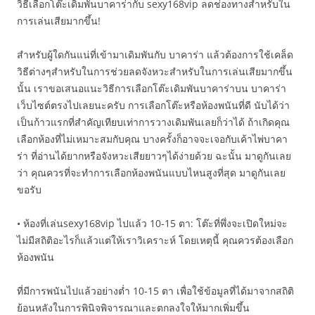
วิธีเลือกโต๊ะเดิมพันบาคาร่ากับ sexy168vip ลดช่องทางสำหรับใน
การเล่นเสียมากขึ้น!
สำหรับผู้ใดกันแน่ที่เข้ามาเดิมพันกับ บาคาร่า แล้วต้องการใช้เคล็ด
วิธีต่างๆสำหรับในการช่วยลดจังหวะสำหรับในการเล่นเสียมากขึ้น
นั้น เราขอเสนอแนะวิธีการเลือกโต๊ะเดิมพันบาคาร่าบน บาคาร่า
เว็บไซต์ตรงไปเลยนะครับ การเลือกโต๊ะหรือห้องพนันที่ดี นับได้ว่า
เป็นก้าวแรกที่สำคัญเทียบเท่าการวางเดิมพันเลยก็ว่าได้ ถ้าเกิดคุณ
เลือกห้องที่ไม่เหมาะสมกับคุณ บางครั้งก็อาจจะเจอกับเค้าไพ่บาคา
ร่า ที่อ่านได้ยากหรือจังหวะเสียยาวๆได้ง่ายด้วย ฉะนั้น มาดูกันเลย
ว่า คุณควรที่จะทำการเลือกห้องพนันแบบไหนสูงที่สุด มาดูกันเลย
ขอรับ
• ห้องที่เล่นsexy168vip ไปแล้ว 10-15 ตา: โต๊ะที่พึ่งจะเปิดใหม่จะ
ไม่มีสถิติอะไรก็แล้วแต่ให้เราวิเคราะห์ โดยเหตุนี้ คุณควรต้องเลือก
ห้องพนัน
ที่มีการพนันไปแล้วอย่างต่ำ 10-15 ตา เพื่อใช้ข้อมูลที่ได้มาจากสถิติ
ย้อนหลังในการพินิจพิจารณาและตกลงใจให้มากเพิ่มขึ้น