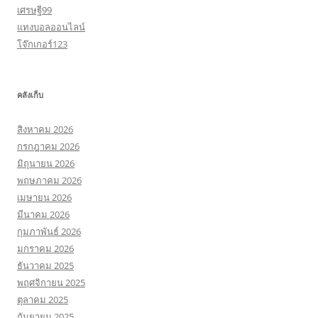
เศรษฐี99
แทงบอลออนไลน์
โจ๊กเกอร์123
คลังเก็บ
สิงหาคม 2026
กรกฎาคม 2026
มิถุนายน 2026
พฤษภาคม 2026
เมษายน 2026
มีนาคม 2026
กุมภาพันธ์ 2026
มกราคม 2026
ธันวาคม 2025
พฤศจิกายน 2025
ตุลาคม 2025
กันยายน 2025