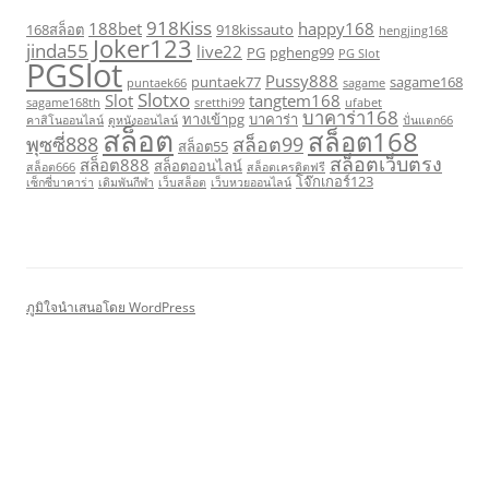
918Kiss
188bet
happy168
168สล็อต
918kissauto
hengjing168
Joker123
jinda55
live22
PG
pgheng99
PG Slot
PGSlot
Pussy888
puntaek77
sagame168
puntaek66
sagame
Slotxo
Slot
tangtem168
sagame168th
sretthi99
ufabet
บาคาร่า168
ทางเข้าpg
บาคาร่า
คาสิโนออนไลน์
ดูหนังออนไลน์
ปั่นแตก66
สล็อต
สล็อต168
พุซซี่888
สล็อต99
สล็อต55
สล็อตเว็บตรง
สล็อต888
สล็อตออนไลน์
สล็อต666
สล็อตเครดิตฟรี
โจ๊กเกอร์123
เซ็กซี่บาคาร่า
เดิมพันกีฬา
เว็บสล็อต
เว็บหวยออนไลน์
ภูมิใจนำเสนอโดย WordPress