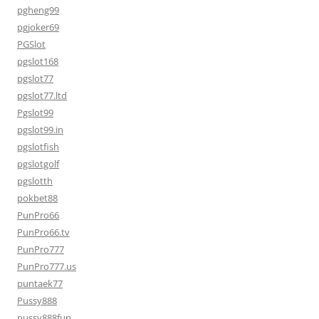
pgheng99
pgjoker69
PGSlot
pgslot168
pgslot77
pgslot77.ltd
Pgslot99
pgslot99.in
pgslotfish
pgslotgolf
pgslotth
pokbet88
PunPro66
PunPro66.tv
PunPro777
PunPro777.us
puntaek77
Pussy888
pussy888fun