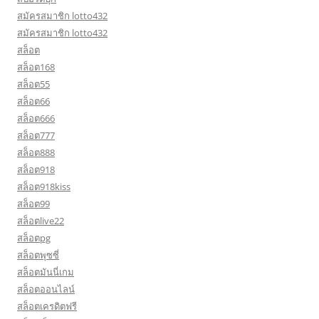
สมัครสมาชิก lotto432
สมัครสมาชิก lotto432
สล็อต
สล็อต168
สล็อต55
สล็อต66
สล็อต666
สล็อต777
สล็อต888
สล็อต918
สล็อต918kiss
สล็อต99
สล็อตlive22
สล็อตpg
สล็อตพุซซี่
สล็อตมันนี่เกม
สล็อตออนไลน์
สล็อตเครดิตฟรี