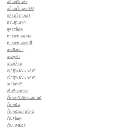
สล็อตเว็บตรง
สล็อตเว็บตรง 168
สล็อตโจ๊กเกอร์
สวนสุนันทา
สูตรสล็อต
หวยฮานอย vip
หวยฮานอยวันนี้
เกมยิงปลา
เกมยูฟ่า
เกมสล็อต
เข้าสู่ระบบ ufa191
เข้าสู่ระบบ ufa191
เครดิตฟรี
เซ็กซี่บาคาร่า
เว็บตรงไม่ผ่านเอเย่นต์
เว็บพนัน
เว็บพนันออนไลน์
เว็บสล็อต
เว็บแทงบอล