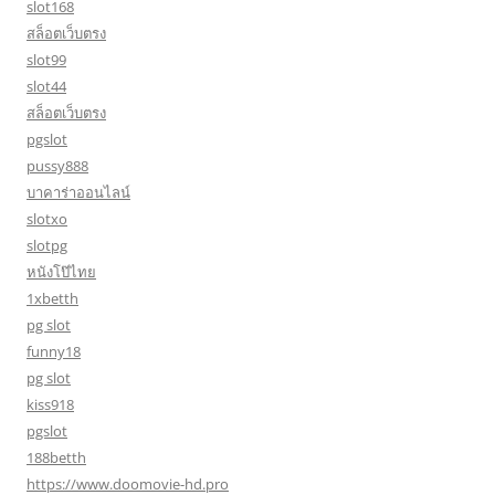
slot168
สล็อตเว็บตรง
slot99
slot44
สล็อตเว็บตรง
pgslot
pussy888
บาคาร่าออนไลน์
slotxo
slotpg
หนังโป๊ไทย
1xbetth
pg slot
funny18
pg slot
kiss918
pgslot
188betth
https://www.doomovie-hd.pro