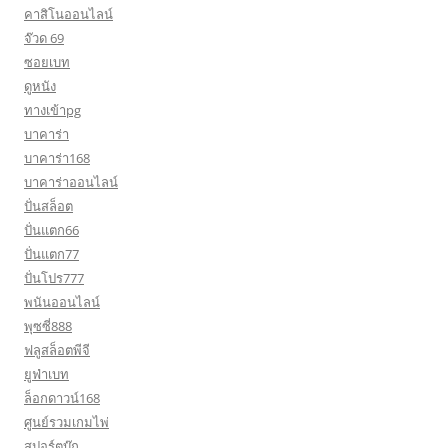
คาสิโนออนไลน์
จ๊วด 69
ซอยเบท
ดูหนัง
ทางเข้าpg
บาคาร่า
บาคาร่า168
บาคาร่าออนไลน์
ปั่นสล็อต
ปั่นแตก66
ปั่นแตก77
ปั่นโปร777
พนันออนไลน์
พุซซี่888
ฟลูสล็อตพีจี
ยูฟ่าเบท
ล็อกดาวน์168
ศูนย์รวมเกมไพ่
สปอร์ตบุ๊ก