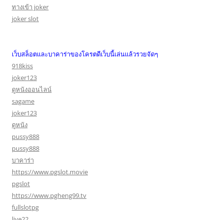
ทางเข้า joker
joker slot
เว็บสล็อตและบาคาร่าของโครตดีเว็บนี้เล่นแล้วรวยจัดๆ
918kiss
joker123
ดูหนังออนไลน์
sagame
joker123
ดูหนัง
pussy888
pussy888
บาคาร่า
https://www.pgslot.movie
pgslot
https://www.pgheng99.tv
fullslotpg
live22