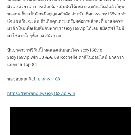
ตัวเองด้วย และการเลือกห้องเดิมพันให้เหมาะสมกับสไตล์แล้วก็ทุน
ของตน ก็จะเป็นอีกหนึ่งกุญแจสำคัญสำหรับเพื่อการsexy168vip ทำ
เงินเช่นกัน ฉะนั้น ถ้าเกิดคุณตระเตรียมต่อกรแล้วล่ะก็ มาสมัครส
มาชิกใหม่เพื่อเดิมพันกับพวกเราsexy168vip ได้เลย สมัครฟรี ไม่มี
ค่าใช้จ่ายใดๆทั้งปวง สมัครเลย!
ปั่นบาคาร่าฟรีวันนี้! ทดลองเล่นก่อนใคร sexy168vip
Sexy168vip.win 30 ต.ค. 68 Rochelle คาสิโนออนไลน์ บาคาร่า
แตกง่าย Top 84
ขอขอบคุณ Ref.
บาคาร่า168
https://rebrand.ly/sexy168vip-win