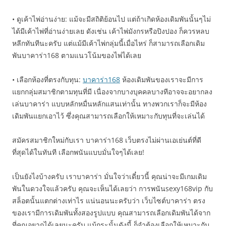
• ดูเค้าไพ่อ่านง่าย: แม้จะมีสถิติย้อนไป แต่ถ้าเกิดห้องเดิมพันนั้นๆไม่
ได้มีเค้าไพ่ที่อ่านง่ายเลย ดังเช่น เค้าไพ่มังกรหรือปิงปอง ก็ควรหลบ
หลีกทันทีนะครับ แต่แม้มีเค้าไพ่กลุ่มนี้เมื่อไหร่ ก็สามารถเลือกเดิม
พันบาคาร่า168 ตามแนวโน้มของไพ่ได้เลย
• เลือกห้องที่ตรงกับทุน:
บาคาร่า168
ห้องเดิมพันของเราจะมีการ
แยกกลุ่มสมาชิกตามทุนที่มี เนื่องจากบางบุคคลบางทีอาจจะอยากลง
เล่นบาคาร่า แบบหลักหมื่นหลักแสนเท่านั้น ทางพวกเราก็จะมีห้อง
เดิมพันแยกเอาไว้ ซึ่งคุณสามารถเลือกให้เหมาะกับทุนที่จะเล่นได้
สมัครสมาชิกใหม่กับเรา บาคาร่า168 เว็บตรงไม่ผ่านเอเย่นต์ที่ดี
ที่สุดได้ในทันที เลือกพนันแบบมั่นใจๆได้เลย!
เป็นยังไงบ้างครับ เราบาคาร่า มั่นใจว่าเดี๋ยวนี้ คุณน่าจะมีเกมเดิม
พันในดวงใจแล้วครับ คุณจะเห็นได้เลยว่า การพนันsexy168vip กับ
สล็อตนั้นแตกต่างเท่าไร แน่นอนนะครับว่า เว็บไซต์บาคาร่า ตรง
ของเรามีการเดิมพันทั้งสองรูปแบบ คุณสามารถเลือกเดิมพันได้จาก
ที่คุณอยากได้เลยนะครับ แม้กระนั้นดังนี้ ก็จำต้องเลือกให้เหมาะกับ