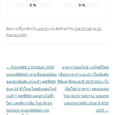
0
%
0
%
ข้อความนี้ถูกเขียนใน
บาคาร่า
และติดป้ายกำกับ
บาคาร่า168
บน
23
กันยายน 2025
เมนู
←
Pussy888 2 October 2568
บาคาร่าออนไลน์ เวปไซต์ใหญ่
นำทาง
pussy888win ทางเลือกยอดนิยม
เซียนบาคาร่าแนะนำ เว็บเดิมพัน
เรื่อง
ของนักเดิมพัน ทางเข้า พุซซี่888
ที่คุ้มค่าที่สุดแห่งปี 2025 พนัน เว็บ
ดูแล 24 ชั่วโมงเว็บพนันออนไลน์
เปิดใหม่ บาคาร่า ทดลองเล่น
เบอร์ 1 พุซซี่888 แตกต่างไม่ซ้ำ
Top 46 by Sabrina sagame
ใคร แตกดีกว่าเดิม Top 99 by
sagame168th.shop 8 NOV
Sanford pussy888win.vip
2025
→