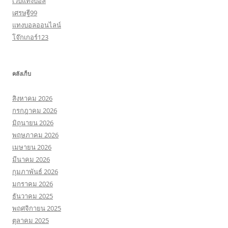
เว็บแทงบอล
เศรษฐี99
แทงบอลออนไลน์
โจ๊กเกอร์123
คลังเก็บ
สิงหาคม 2026
กรกฎาคม 2026
มิถุนายน 2026
พฤษภาคม 2026
เมษายน 2026
มีนาคม 2026
กุมภาพันธ์ 2026
มกราคม 2026
ธันวาคม 2025
พฤศจิกายน 2025
ตุลาคม 2025