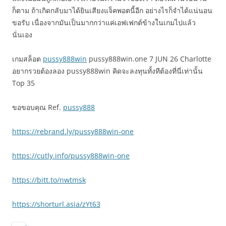
ก็ตาม ถ้าเกิดกลับมาได้ยินเสียงแจ็คพอตนี้อีก อย่างไรก็จำได้แน่นอน
ขอรับ เนื่องจากมันเป็นมากกว่าแค่เอฟเฟกต์ข้างในเกมไปแล้ว
นั่นเอง
เกมสล็อต
pussy888win
pussy888win.one 7 JUN 26 Charlotte
อยากรวยต้องลอง pussy888win คิดจะลงทุนทั้งทีต้องที่นี่เท่านั้น
Top 35
ขอขอบคุณ Ref.
pussy888
https://rebrand.ly/pussy888win-one
https://cutly.info/pussy888win-one
https://bitt.to/nwtmsk
https://shorturl.asia/zYt63