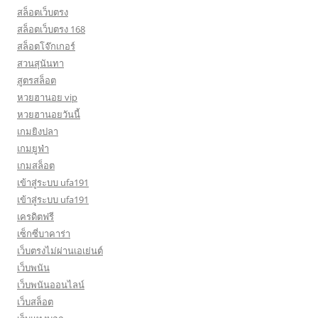
สล็อตเว็บตรง
สล็อตเว็บตรง 168
สล็อตโจ๊กเกอร์
สวนสุนันทา
สูตรสล็อต
หวยฮานอย vip
หวยฮานอยวันนี้
เกมยิงปลา
เกมยูฟ่า
เกมสล็อต
เข้าสู่ระบบ ufa191
เข้าสู่ระบบ ufa191
เครดิตฟรี
เซ็กซี่บาคาร่า
เว็บตรงไม่ผ่านเอเย่นต์
เว็บพนัน
เว็บพนันออนไลน์
เว็บสล็อต