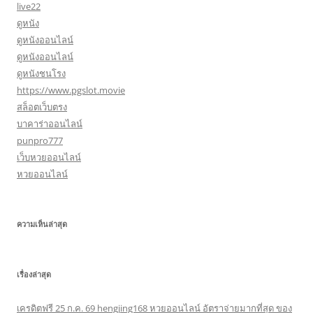
live22
ดูหนัง
ดูหนังออนไลน์
ดูหนังออนไลน์
ดูหนังชนโรง
https://www.pgslot.movie
สล็อตเว็บตรง
บาคาร่าออนไลน์
punpro777
เว็บหวยออนไลน์
หวยออนไลน์
ความเห็นล่าสุด
เรื่องล่าสุด
เครดิตฟรี 25 ก.ค. 69 hengjing168 หวยออนไลน์ อัตราจ่ายมากที่สุด ของ