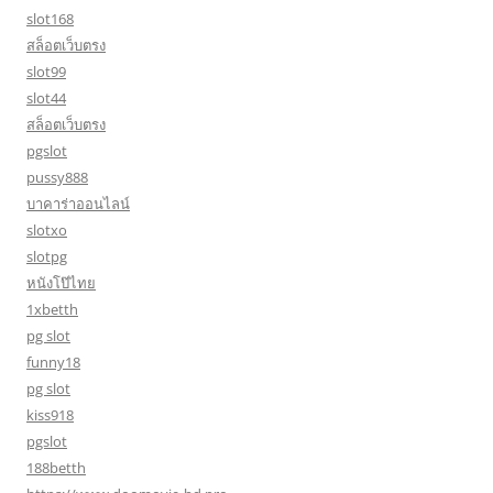
slot168
สล็อตเว็บตรง
slot99
slot44
สล็อตเว็บตรง
pgslot
pussy888
บาคาร่าออนไลน์
slotxo
slotpg
หนังโป๊ไทย
1xbetth
pg slot
funny18
pg slot
kiss918
pgslot
188betth