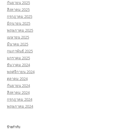
กันยายน 2025
สิงหาคม 2025
กรกฎาคม 2025
มิถุนายน 2025
พฤษภาคม 2025
เมษายน 2025
มีนาคม 2025
กุมภาพันธ์ 2025
มกราคม 2025
ธันวาคม 2024
พฤศจิกายน 2024
ตุลาคม 2024
กันยายน 2024
สิงหาคม 2024
กรกฎาคม 2024
พฤษภาคม 2024
ป้ายกำกับ