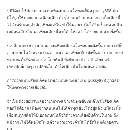
• มิได้ถูกใช้บ่อยมาก: ความพิเศษของแจ็คพอตก็คือ pussy888 มัน
มิได้ถูกใช้บ่อยมากเสมือนเสียงทั่วๆไป เกมจำนวนมากจะเก็บเสียงนี้
ไว้สำหรับเหตุสำคัญเพียงแค่นั้น ทำให้พวกเราไม่ได้ยินซ้ำจนเคยชิน
เหมือนเสียงอื่น พอเพียงเสียงนี้มาก็ทำให้จดจำได้ง่ายดายมากยิ่งขึ้น
• เปลี่ยนบรรยากาศเกม: ก่อนที่จะเสียงแจ็คพอตจะดังขึ้น เกมบางทีก็
อาจจะอยู่ในจังหวะธรรมดา แต่ว่าพอเพียงเสียงดังขึ้นมา บรรยากาศ
ของเกมทั้งสิ้นจะแปรไปโดยทันที ทั้งยังแสงสว่าง สี เสียง หรือ
เอฟเฟกต์ต่างๆจะเปลี่ยนไป ทำให้เสียงนั้นโดดเด่นกว่าเดิม
การออกแบบเสียงแจ็คพอตของเกมทางเข้าเล่น pussy888 ถูกผลิต
ให้แตกต่างจากเสียงอื่น
จำเป็นต้องยอมรับเลยว่าเกมทางเข้าเล่นพุซซี่888 ดีไซน์เสียงแจ็ค
พอตได้ดีมาก เนื่องจากคนเล่นไม่ได้จำทุกเสียงได้อยู่แล้ว แม้กระนั้น
เมื่อมันถูกผลิตให้มีเอกลักษณ์แล้วก็ต่างจากเสียงอื่นด้านในเกม ถึง
แม้ว่าจะไม่ได้พอใจมัน แต่ว่าพวกเราจะจำมันได้อัตโนมัติเลยครับ
ผม