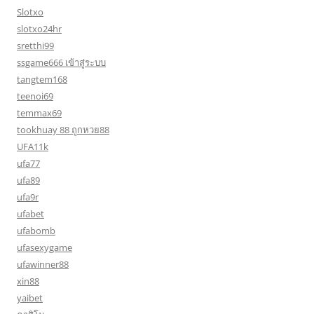
Slotxo
slotxo24hr
sretthi99
ssgame666 เข้าสู่ระบบ
tangtem168
teenoi69
temmax69
tookhuay 88 ถูกหวย88
UFA11k
ufa77
ufa89
ufa9r
ufabet
ufabomb
ufasexygame
ufawinner88
xin88
yaibet