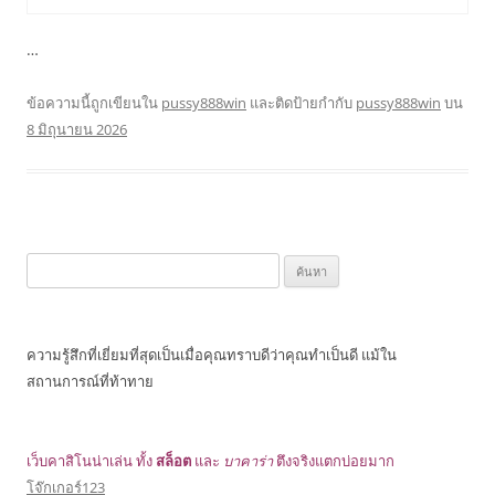
…
ข้อความนี้ถูกเขียนใน
pussy888win
และติดป้ายกำกับ
pussy888win
บน
8 มิถุนายน 2026
ค้นหา
สำหรับ:
ความรู้สึกที่เยี่ยมที่สุดเป็นเมื่อคุณทราบดีว่าคุณทำเป็นดี แม้ใน
สถานการณ์ที่ท้าทาย
เว็บคาสิโนน่าเล่น ทั้ง
สล็อต
และ
บาคาร่า
ตึงจริงแตกบ่อยมาก
โจ๊กเกอร์123