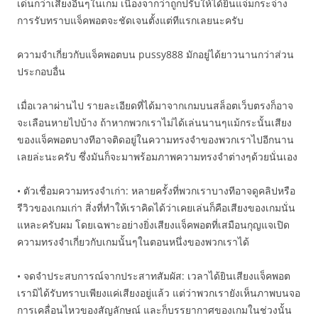
เด่นกว่าเสียงอื่นๆในเกม เนื่องจากว่าถูกปรับให้ได้ยินแจ่มกระจ่าง
การรับทราบแจ็คพอตจะชัดเจนตั้งแต่ทีแรกเลยนะครับ
ความจำเกี่ยวกับแจ็คพอตบน pussy888 มักอยู่ได้ยาวนานกว่าส่วน
ประกอบอื่น
เมื่อเวลาผ่านไป รายละเอียดที่ได้มาจากเกมบนสล็อตเว็บตรงก็อาจ
จะเลือนหายไปบ้าง ถ้าหากพวกเราไม่ได้เล่นนานๆแม้กระนั้นเสียง
ของแจ็คพอตบางทีอาจติดอยู่ในความทรงจำของพวกเราไปอีกนาน
เลยล่ะนะครับ ซึ่งมันก็จะมาพร้อมภาพความทรงจำต่างๆด้วยนั่นเอง
• ตัวเชื่อมความทรงจำเก่า: หลายครั้งที่พวกเราบางทีอาจดูคลิปหรือ
รีวิวของเกมเก่า สิ่งที่ทำให้เราคิดได้ว่าเคยเล่นก็คือเสียงของเกมนั่น
แหละครับผม โดยเฉพาะอย่างยิ่งเสียงแจ็คพอตที่เสมือนกุญแจเปิด
ความทรงจำเกี่ยวกับเกมนั้นๆในตอนหนึ่งของพวกเราได้
• จดจำประสบการณ์จากประสาทสัมผัส: เวลาได้ยินเสียงแจ็คพอต
เรามิได้รับทราบเพียงแค่เสียงอยู่แล้ว แต่ว่าพวกเรายังเห็นภาพบนจอ
การเคลื่อนไหวของสัญลักษณ์ และก็บรรยากาศของเกมในช่วงนั้น