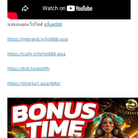
ขอขอบคุณเว็ปไซต์
สล็อต888
https://rebrand.ly/jin888-asia
https://cutly.info/jin888-asia
https://bitt.to/dei0fh
https://shorturl.asia/JBAtc