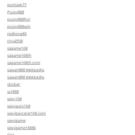
puntaek77
Pussy888
pussy888fun
pussy888win
redkong89
royal558
sagame168
sagame168th
sagame168th.com
sawan888 ทดลองเล่น
sawan888 ทดลองเล่น
sbobet
scr888
sexy168
sexyauto168
sexybaccarat168.com
sexygame
sexygame1688k