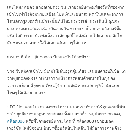
เคยไหม? สมัคร สล็อตเว็บตรง วันแรกบวกยับๆพอเพียงวันที่สองฝาก
เข้าไปเท่าไรก็จมหายเสมือนโยนเงินลงมหาสมุทร นั่นแหละอาการ
โดนล็อกยูสเซอร์! แม้กระนั้นที่นี่ไม่มีประวัติเสียประเด็นนี้ คุณจะ
ดวงเฮงแตกแสนต่อเนื่องกันสามวัน ระบบเขาก็จ่ายตามอัลกอริทึม
จริง ไม่มีการมานั่งเพ่งเล็งว่า เอ๊ะ ยูสนี้ได้ตังค์มากไปแล้วนะ ตัดไฟ
มันซะหน่อย สบายใจได้เลย เล่นยาวๆได้ยาวๆ
ส่องเกมทีเด็ด… jinda888 มีเกมอะไรให้กดบ้าง?
บางเว็บสมัครเข้าไป มีเกมให้เล่นอยู่กลุ่มเดียว เล่นแปดรอบก็เบื่อ แต่
ว่าที่ jinda888 เขาเป็นราวกับห้างสรรพสินค้าขนาดใหญ่ของ
วงการสล็อต มีทุกค่ายที่คุณรู้จัก รวมทั้งมีค่ายแปลกๆที่โบนัสแตก
โหดๆให้เลือกมากมาย
• PG Slot ค่ายโปรดของชาวไทย: แน่นอนว่าถ้าหากไร้คุณค่ายนี้นับ
ว่าไม่ถูกต้องตามกฎหมายสล็อต! ทั้งยัง สาวถ้ำ, หนูน้อยหมวกแดง,
สล็อต888
หรือพี่โคทองขยันกระโดด ที่ สล็อต888 เขาอัปเดต
เวอร์ชันใหม่ปัจจุบัน ฟีพบร์ซื้อฟรีสปินไหลลื่น ไม่มีอาการภาพค้าง