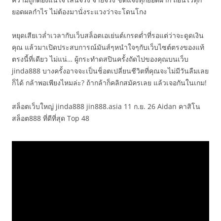
ยอดผลกำไร ไม่ต้องมานั่งระแวงว่าจะโดนโกง
หยุดเสียเวล่ำเวลากับเว็บสล็อตเอเย่นต์เกรดต่ำที่รอแต่ว่าจะดูดเงิน
คุณ แล้วมาเปิดประสบการณ์มันส์ๆหนำใจๆกับเว็บไซต์ตรงของแท้
ตรงนี้ที่เดียว ไม่แน่… ผู้กระทำดสปินครั้งถัดไปของคุณบนเว็บ
jinda888 บางครั้งอาจจะเป็นช็อตเปลี่ยนชีวิตที่คุณจะไม่มีวันลืมเลย
ก็ได้ กล้าพอเพียงไหมล่ะ? ถ้ากล้าก็คลิกสมัครเลย แล้วเจอกันในเกม!
สล็อตเว็บใหญ่ jinda888 jin888.asia 11 ก.ย. 26 Aidan คาสิโน
สล็อต888 ที่ดีที่สุด Top 48