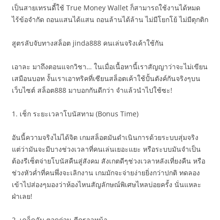
เป็นสายเทรนดี้ใช้ True Money Wallet ก็สามารถใช้งานได้หมด
ไร้ข้อจำกัด ถอนแสนได้แสน ถอนล้านได้ล้าน ไม่มีโยกโย้ ไม่มีตุกติก
สูตรลับจับทางสล็อต jinda888 คนเล่นจริงเค้าใช้กัน
เอาละ มาถึงตอนแจกวิชา… ในเมื่อเนื้อหานี้เราสัญญาว่าจะไม่เขียน
เสมือนบอท งั้นเราเอาทริคที่เซียนสล็อตเค้าใช้ปั้นตังค์กันจริงๆบน
เว็บไซต์ สล็อต888 มาบอกกันดีกว่า จำแล้วนำไปใช้ซะ!
1. เช็ก ระยะเวลาโบนัสทาม (Bonus Time)
อันนี้ความจริงไม่ได้จิต เกมสล็อตมันดำเนินการด้วยระบบสุ่มจริง
แต่ว่ามันจะมีบางช่วงเวลาที่คนเล่นเยอะแยะ หรือระบบมันจำเป็น
ต้องรีเซ็ตจ่ายโบนัสคืนสู่สังคม สังเกตดีๆช่วงเวลาหลังเที่ยงคืน หรือ
ช่วงหัวค่ำที่คนพึ่งจะเลิกงาน เกมมักจะจ่ายง่ายยิ่งกว่าปกติ ทดลอง
เข้าไปส่องๆมองว่าห้องไหนสัญลักษณ์พิเศษไหลบ่อยครั้ง นั่นแหละ
ฝ่าเลย!
2. เคล็ดลับ ตอดก่อน ตีคราวหน้า