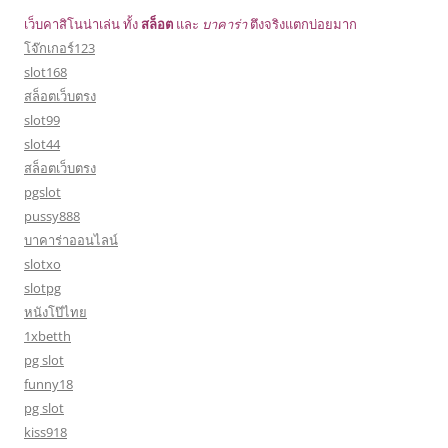
เว็บคาสิโนน่าเล่น ทั้ง
สล็อต
และ
บาคาร่า
ตึงจริงแตกบ่อยมาก
โจ๊กเกอร์123
slot168
สล็อตเว็บตรง
slot99
slot44
สล็อตเว็บตรง
pgslot
pussy888
บาคาร่าออนไลน์
slotxo
slotpg
หนังโป๊ไทย
1xbetth
pg slot
funny18
pg slot
kiss918