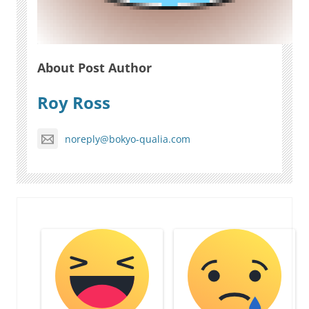
About Post Author
Roy Ross
noreply@bokyo-qualia.com