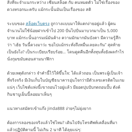
สิ่งที่จะจำแนกระหว่าง เซียนสล็อต กับ คนหมดตัว ไม่ใช่เรื่องของ
ดวงหรอกนะครับ แม้กระนั้นมันเป็นเรื่องของ สติ
ระบบของ
สล็อตเว็บตรง
ถูกวางแบบมาให้แตกง่ายอยู่แล้ว ผู้คน
จำนวนไม่ใช้น้อยฝากเข้าไป 200 ปั่นไปปั่นมาบวกมาเป็น 5,000
บาท แม้กระนั้นอารมณ์มันค้าง ความมักมากมันบังตา มีความรู้สึก
ว่า “เฮ้ย วันนี้ดวงมาว่ะ ขอไปแม้กระทั่งถึงหมื่นเลยละกัน” สุดท้าย
เป็นยังไง? เป็นระเบียบเรียบร้อย… โดนดูดคืนอีกทั้งทุนทั้งยังผลกำไร
นั่งกุมขมับตอนสามนาฬิกา
ด้วยเหตุดังกล่าว จำคำนี้ไว้ให้ขึ้นใจ: ได้แล้วถอน เป็นพระผู้เป็นเจ้า
ที่จริงจริง มีเงินเก็บในบัญชีธนาคารอุ่นใจกว่ามีตัวเลขเครดิตในเกม
แน่ๆ เว็บไซต์แห่งนี้เขาถอนไวอยู่แล้ว มียอดปุบปับกดถอนปั๊บ ตังค์
กินชาบูเย็นนี้ลอยมาเห็นๆ
แนวทางสมัครเข้าแก๊ง jinda888 ง่ายๆไม่ยุ่งยาก
ต้องการลองของจริงแล้วใช่ไหม? เดินไปจับโทรศัพท์เคลื่อนที่มา
แล้วปฏิบัติตามนี้ ไม่เกิน 2 นาที ได้ลุยแน่ๆ: