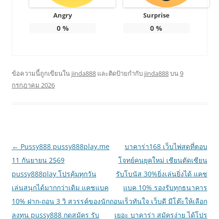
Angry
Surprise
0
%
0
%
ข้อความนี้ถูกเขียนใน
jinda888
และติดป้ายกำกับ
jinda888
บน
9
กรกฎาคม 2026
เมนู
←
Pussy888 pussy888play.me
บาคาร่า168 เว็บไพ่สดที่ตอบ
นำทาง
11 กันยายน 2569
โจทย์คนยุคใหม่ เซียนตัดเซียน
เรื่อง
pussy888play โปรคุ้มทุกวัน
รับโบนัส 30%ยิ่งเล่นยิ่งได้ แคช
เล่นสนุกได้มากกว่าเดิม แคชแบค
แบค 10% รองรับทุกธนาคาร
10% ฝาก-ถอน 3 วิ สวรรค์ของนัก
ถอนเร็วทันใจ เว็บดี มีโต๊ะให้เลือก
ลงทุน pussy888 กดสมัคร รับ
เยอะ บาคาร่า สมัครง่าย ได้โปร