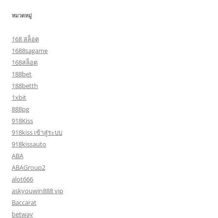
หมวดหมู่
168 สล็อต
1688sagame
168สล็อต
188bet
188betth
1xbit
888pg
918Kiss
918kiss เข้าสู่ระบบ
918kissauto
ABA
ABAGroup2
alot666
askyouwin888 vip
Baccarat
betway