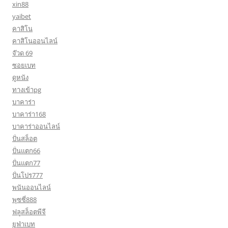
xin88
yaibet
คาสิโน
คาสิโนออนไลน์
จ๊วด 69
ซอยเบท
ดูหนัง
ทางเข้าpg
บาคาร่า
บาคาร่า168
บาคาร่าออนไลน์
ปั่นสล็อต
ปั่นแตก66
ปั่นแตก77
ปั่นโปร777
พนันออนไลน์
พุซซี่888
ฟลูสล็อตพีจี
ยูฟ่าเบท