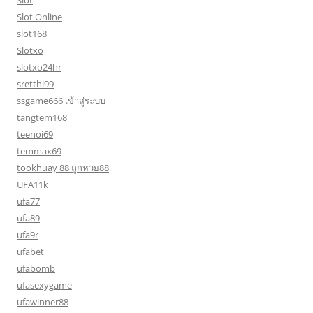
Slot
Slot Online
slot168
Slotxo
slotxo24hr
sretthi99
ssgame666 เข้าสู่ระบบ
tangtem168
teenoi69
temmax69
tookhuay 88 ถูกหวย88
UFA11k
ufa77
ufa89
ufa9r
ufabet
ufabomb
ufasexygame
ufawinner88