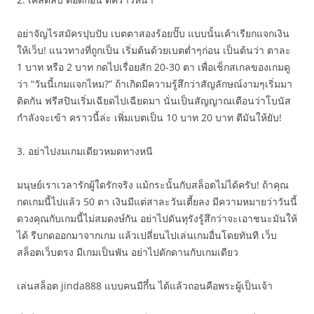
อย่าจัญไรสมัครปุบปับ เบตตาสองร้อยปั๊บ แบบนั้นเค้าเรียกแจกเงิน
ให้เว็บ! แนวทางที่ถูกเป็น เริ่มต้นด้วยเบตต่ำๆก่อน เป็นต้นว่า ตาละ
1 บาท หรือ 2 บาท กดไปเรื่อยสัก 20-30 ตา เพื่อเช็กสเกลของเกมดู
ว่า “วันนี้เกมแจกไหม?” ถ้าเกิดมีความรู้สึกว่าสัญลักษณ์งามๆเริ่มมา
ติดกัน ฟรีสปินเริ่มเฉียดไปเฉียดมา นั่นเป็นสัญญาณเตือนว่าโบนัส
กำลังจะเข้า คราวนี้ล่ะ เพิ่มเบตเป็น 10 บาท 20 บาท ตีมันให้ยับ!
3. อย่าไปงมเกมเดียวหมดทางหนี
มนุษย์เราเวลารักผู้ใดรักจริง แม้กระนั้นกับสล็อตไม่ได้ครับ! ถ้าคุณ
กดเกมนี้ไปแล้ว 50 ตา เงินมีแต่สาละวันเตี้ยลง มีความหมายว่าวันนี้
ดวงคุณกับเกมนี้ไม่สมดงษ์กัน อย่าไปดันทุรังรู้สึกว่าจะเอาชนะมันให้
ได้ รีบกดออกมาจากเกม แล้วเปลี่ยนไปเล่นเกมอื่นโดยทันที เว็บ
สล็อตเว็บตรง มีเกมเป็นพัน อย่าไปดักดานกับเกมเดียว
เล่นสล็อต jinda888 แบบคนมีกึ๋น ได้แล้วถอนคือพระผู้เป็นเจ้า