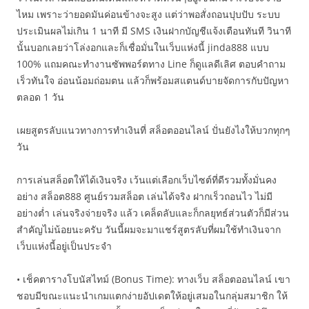
ไหม เพราะว่ายอดมันค่อนข้างจะสูง แต่ว่าพอสั่งถอนปุบปับ ระบบ
ประเมินผลไม่เกิน 1 นาที มี SMS เงินฝากบัญชีแจ้งเตือนทันที วินาที
นั้นบอกเลยว่าโล่งอกและก็เชื่อมั่นในเว็บแห่งนี้ jinda888 แบบ
100% แถมคณะทำงานซัพพอร์ตทาง Line ก็ดูแลดีเลิศ ตอบคำถาม
เร็วทันใจ อ่อนน้อมถ่อมตน แล้วก็พร้อมสแตนด์บายจัดการกับปัญหา
ตลอด 1 วัน
เผยสูตรลับแนวทางการทำเงินที่ สล็อตออนไลน์ ปั่นยังไงให้บวกทุกๆ
วัน
การเล่นสล็อตให้ได้เงินจริง เว้นแต่เลือกเว็บไซต์ที่ดีรวมทั้งมั่นคง
อย่าง สล็อต888 ศูนย์รวมสล็อต เล่นได้จริง ฝากเร็วถอนไว ไม่มี
อย่างต่ำ เล่นจริงจ่ายจริง แล้ว เคล็ดลับและก็กลยุทธ์ส่วนตัวก็มีส่วน
สำคัญไม่น้อยนะครับ วันนี้ผมจะมาแชร์สูตรลับที่ผมใช้ทำเงินจาก
เว็บแห่งนี้อยู่เป็นประจำ
• เช็คตารางโบนัสไทม์ (Bonus Time): ทางเว็บ สล็อตออนไลน์ เขา
ชอบมีขณะแนะนำเกมแตกง่ายอัปเดตให้อยู่เสมอในกลุ่มสมาชิก ให้