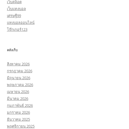
เว็บสล็อต
เว็บแทงบอล
เศรษฐี99
แทงบอลออนไลน์
โจ๊กเกอร์123
คลังเก็บ
สิงหาคม 2026
กรกฎาคม 2026
มิถุนายน 2026
พฤษภาคม 2026
เมษายน 2026
มีนาคม 2026
กุมภาพันธ์ 2026
มกราคม 2026
ธันวาคม 2025
พฤศจิกายน 2025