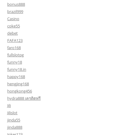
bonus888
brazil999
Casino
coke55
debet
FAFA123
faro168
fullslotpg
funny18
funny18.in
happy168
hengjing168
hongkong456
hydra888 เครดิตฟรี
Jili
Jilislot
jinda55
jinda888
Joker123