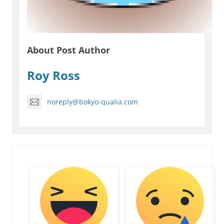
About Post Author
Roy Ross
noreply@bokyo-qualia.com