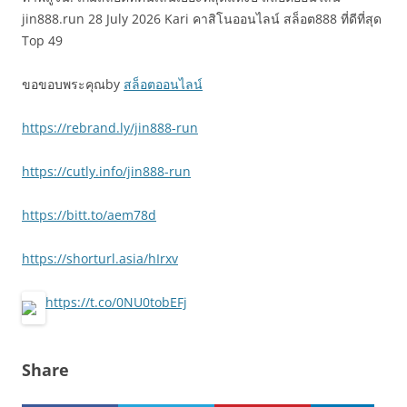
jin888.run 28 July 2026 Kari คาสิโนออนไลน์ สล็อต888 ที่ดีที่สุด
Top 49
ขอขอบพระคุณby
สล็อตออนไลน์
https://rebrand.ly/jin888-run
https://cutly.info/jin888-run
https://bitt.to/aem78d
https://shorturl.asia/hIrxv
https://t.co/0NU0tobEFj
Share