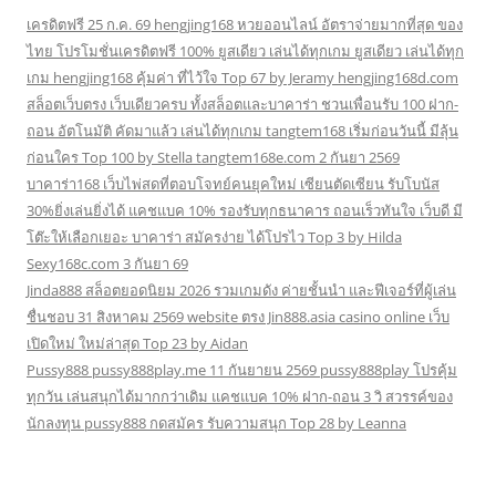
เครดิตฟรี 25 ก.ค. 69 hengjing168 หวยออนไลน์ อัตราจ่ายมากที่สุด ของ
ไทย โปรโมชั่นเครดิตฟรี 100% ยูสเดียว เล่นได้ทุกเกม ยูสเดียว เล่นได้ทุก
เกม hengjing168 คุ้มค่า ที่ไว้ใจ Top 67 by Jeramy hengjing168d.com
สล็อตเว็บตรง เว็บเดียวครบ ทั้งสล็อตและบาคาร่า ชวนเพื่อนรับ 100 ฝาก-
ถอน อัตโนมัติ คัดมาแล้ว เล่นได้ทุกเกม tangtem168 เริ่มก่อนวันนี้ มีลุ้น
ก่อนใคร Top 100 by Stella tangtem168e.com 2 กันยา 2569
บาคาร่า168 เว็บไพ่สดที่ตอบโจทย์คนยุคใหม่ เซียนตัดเซียน รับโบนัส
30%ยิ่งเล่นยิ่งได้ แคชแบค 10% รองรับทุกธนาคาร ถอนเร็วทันใจ เว็บดี มี
โต๊ะให้เลือกเยอะ บาคาร่า สมัครง่าย ได้โปรไว Top 3 by Hilda
Sexy168c.com 3 กันยา 69
Jinda888 สล็อตยอดนิยม 2026 รวมเกมดัง ค่ายชั้นนำ และฟีเจอร์ที่ผู้เล่น
ชื่นชอบ 31 สิงหาคม 2569 website ตรง Jin888.asia casino online เว็บ
เปิดใหม่ ใหม่ล่าสุด Top 23 by Aidan
Pussy888 pussy888play.me 11 กันยายน 2569 pussy888play โปรคุ้ม
ทุกวัน เล่นสนุกได้มากกว่าเดิม แคชแบค 10% ฝาก-ถอน 3 วิ สวรรค์ของ
นักลงทุน pussy888 กดสมัคร รับความสนุก Top 28 by Leanna