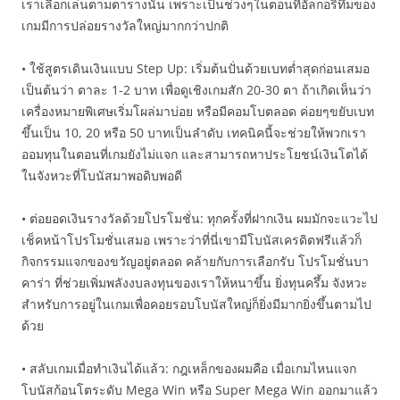
เราเลือกเล่นตามตารางนั้น เพราะเป็นช่วงๆในตอนที่อัลกอริทึมของ
เกมมีการปล่อยรางวัลใหญ่มากกว่าปกติ
• ใช้สูตรเดินเงินแบบ Step Up: เริ่มต้นปั่นด้วยเบทต่ำสุดก่อนเสมอ
เป็นต้นว่า ตาละ 1-2 บาท เพื่อดูเชิงเกมสัก 20-30 ตา ถ้าเกิดเห็นว่า
เครื่องหมายพิเศษเริ่มโผล่มาบ่อย หรือมีคอมโบตลอด ค่อยๆขยับเบท
ขึ้นเป็น 10, 20 หรือ 50 บาทเป็นลำดับ เทคนิคนี้จะช่วยให้พวกเรา
ออมทุนในตอนที่เกมยังไม่แจก และสามารถหาประโยชน์เงินโตได้
ในจังหวะที่โบนัสมาพอดิบพอดี
• ต่อยอดเงินรางวัลด้วยโปรโมชั่น: ทุกครั้งที่ฝากเงิน ผมมักจะแวะไป
เช็คหน้าโปรโมชั่นเสมอ เพราะว่าที่นี่เขามีโบนัสเครดิตฟรีแล้วก็
กิจกรรมแจกของขวัญอยู่ตลอด คล้ายกับการเลือกรับ โปรโมชั่นบา
คาร่า ที่ช่วยเพิ่มพลังงบลงทุนของเราให้หนาขึ้น ยิ่งทุนครึ้ม จังหวะ
สำหรับการอยู่ในเกมเพื่อคอยรอบโบนัสใหญ่ก็ยิ่งมีมากยิ่งขึ้นตามไป
ด้วย
• สลับเกมเมื่อทำเงินได้แล้ว: กฎเหล็กของผมคือ เมื่อเกมไหนแจก
โบนัสก้อนโตระดับ Mega Win หรือ Super Mega Win ออกมาแล้ว