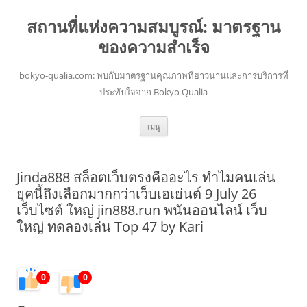
สถานที่แห่งความสมบูรณ์: มาตรฐาน
ของความสำเร็จ
bokyo-qualia.com: พบกับมาตรฐานคุณภาพที่ยาวนานและการบริการที่
ประทับใจจาก Bokyo Qualia
ข้าม
เมนู
ไป
ยัง
เนื้อหา
Jinda888 สล็อตเว็บตรงคืออะไร ทำไมคนเล่น
ยุคนี้ถึงเลือกมากกว่าเว็บเอเย่นต์ 9 July 26
เว็บไซต์ ใหญ่ jin888.run พนันออนไลน์ เว็บ
ใหญ่ ทดลองเล่น Top 47 by Kari
0
0