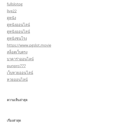
fullslotpg
live22
ดูหนัง
ดูหนังออนไลน์
ดูหนังออนไลน์
ดูหนังชนโรง
https://www.pgslot.movie
สล็อตเว็บตรง
บาคาร่าออนไลน์
punpro777
เว็บหวยออนไลน์
หวยออนไลน์
ความเห็นล่าสุด
เรื่องล่าสุด