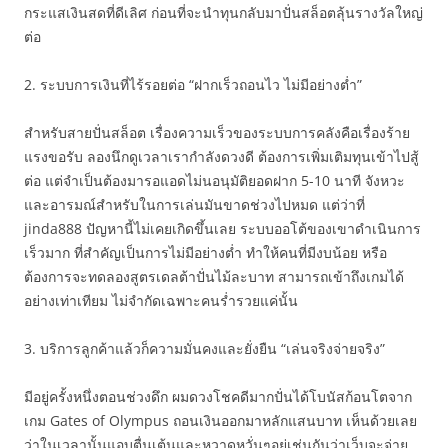
กระแสเงินสดที่ดีเลิศ ก่อนที่จะนำทุนกลับมาปั่นสล็อตลุ้นรางวัลใหญ่
ต่อ
2. ระบบการเงินที่ไร้รอยต่อ “ฝากเร็วถอนไว ไม่มีอย่างต่ำ”
สำหรับสายปั่นสล็อต เรื่องความเร็วของระบบการคลังคือเรื่องร้าย
แรงขอรับ ลองนึกดูเวลาเรากำลังดวงดี ต้องการเพิ่มเติมทุนเข้าไปสู้
ต่อ แต่จำเป็นต้องมารอแอดไม่นอนุมัติยอดฝาก 5-10 นาที จังหวะ
และอารมณ์สำหรับในการเล่นมันขาดช่วงไปหมด แต่ว่าที่
jinda888 ปัญหานี้ไม่เคยเกิดขึ้นเลย ระบบออโต้ของเขาดำเนินการ
เร็วมาก ที่สำคัญเป็นการไม่มีอย่างต่ำ ทำให้คนที่มีงบน้อย หรือ
ต้องการจะทดลองสูตรเดลต้าปั่นไม้ละบาท สามารถเข้าถึงเกมได้
อย่างเท่าเทียม ไม่จำกัดเฉพาะคนร่ำรวยแค่นั้น
3. บริการลูกค้าแล้วก็ความมั่นคงและยั่งยืน “เล่นจริงจ่ายจริง”
มีอยู่ครั้งหนึ่งตอนช่วงดึก ผมดวงโชคดีมากปั่นได้โบนัสก้อนโตจาก
เกม Gates of Olympus ถอนเงินออกมาหลักแสนบาท เห็นด้วยเลย
ว่าในเวลานั้นแอบตื่นเต้นและหวาดหวั่นๆอยู่เช่นกันว่าเว็บจะจ่าย