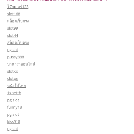
โจ๊กเกอร์123
slot168
สล็อตเว็บตรง
slot99
slot44
สล็อตเว็บตรง
pgslot
pussy888
บาคาร่าออนไลน์
slotxo
slotpg
หนังโป๊ไทย
1xbetth
pg slot
funny18
pg slot
kiss918
pgslot