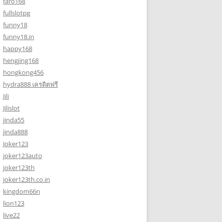
faro168
fullslotpg
funny18
funny18.in
happy168
hengjing168
hongkong456
hydra888 เครดิตฟรี
Jili
Jilislot
jinda55
jinda888
Joker123
joker123auto
joker123th
joker123th.co.in
kingdom66n
lion123
live22