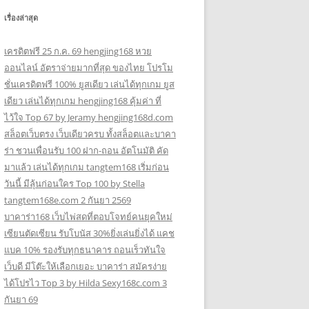
เรื่องล่าสุด
เครดิตฟรี 25 ก.ค. 69 hengjing168 หวย
ออนไลน์ อัตราจ่ายมากที่สุด ของไทย โปรโม
ชั่นเครดิตฟรี 100% ยูสเดียว เล่นได้ทุกเกม ยูส
เดียว เล่นได้ทุกเกม hengjing168 คุ้มค่า ที่
ไว้ใจ Top 67 by Jeramy hengjing168d.com
สล็อตเว็บตรง เว็บเดียวครบ ทั้งสล็อตและบาคา
ร่า ชวนเพื่อนรับ 100 ฝาก-ถอน อัตโนมัติ คัด
มาแล้ว เล่นได้ทุกเกม tangtem168 เริ่มก่อน
วันนี้ มีลุ้นก่อนใคร Top 100 by Stella
tangtem168e.com 2 กันยา 2569
บาคาร่า168 เว็บไพ่สดที่ตอบโจทย์คนยุคใหม่
เซียนตัดเซียน รับโบนัส 30%ยิ่งเล่นยิ่งได้ แคช
แบค 10% รองรับทุกธนาคาร ถอนเร็วทันใจ
เว็บดี มีโต๊ะให้เลือกเยอะ บาคาร่า สมัครง่าย
ได้โปรไว Top 3 by Hilda Sexy168c.com 3
กันยา 69