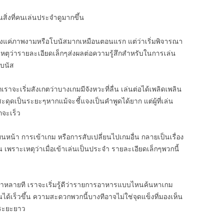
สิ่งที่คนเล่นประจำดูมากขึ้น
พียงแค่ภาพงามหรือโบนัสมากเหมือนตอนแรก แต่ว่าเริ่มพิจารณา
วยเหตุว่ารายละเอียดเล็กๆส่งผลต่อความรู้สึกสำหรับในการเล่น
โบนัส
าจะเริ่มสังเกตว่าบางเกมมีจังหวะที่ลื่น เล่นต่อได้เพลิดเพลิน
ดุดเป็นระยะๆหากแม้จะชี้แจงเป็นคำพูดได้ยาก แต่ผู้ที่เล่น
กจะเร็ว
ยนหน้า การเข้าเกม หรือการสับเปลี่ยนไปเกมอื่น กลายเป็นเรื่อง
 เพราะเหตุว่าเมื่อเข้าเล่นเป็นประจำ รายละเอียดเล็กๆพวกนี้
มาหลายที เราจะเริ่มรู้ดีว่ารายการอาหารแบบไหนค้นหาเกม
ได้เร็วขึ้น ความสะดวกพวกนี้บางทีอาจไม่ใช่จุดแข็งที่มองเห็น
นระยะยาว