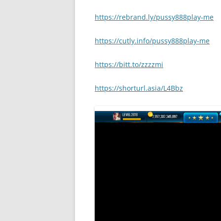
https://rebrand.ly/pussy888play-me
https://cutly.info/pussy888play-me
https://bitt.to/zzzzmi
https://shorturl.asia/L4Bbz