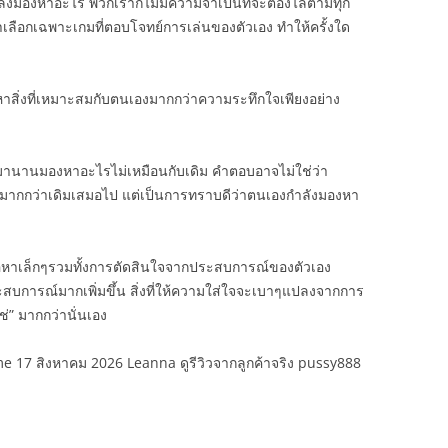
ลังมองหาอะไร พวกเราก็ไม่มีความจำเป็นที่จะต้องไล่ตามทุก
่าเลือกเฉพาะเกมที่ตอบโจทย์การเล่นของตัวเอง ทำให้ครั้งใด
หาสิ่งที่เหมาะสมกับตนเองมากกว่าความระทึกใจเพียงอย่าง
านานมองหาอะไรไม่เหมือนกับเดิม คำตอบอาจไม่ใช่ว่า
ี่มากกว่าเดิมเสมอไป แต่เป็นการทราบดีว่าตนเองกำลังมองหา
เนื้อหาเล็กๆรวมทั้งการตัดสินใจจากประสบการณ์ของตัวเอง
ะสบการณ์มากเพิ่มขึ้น สิ่งที่ให้ความใส่ใจจะเบาๆแปลงจากการ
ใช่” มากกว่านั่นเอง
 17 สิงหาคม 2026 Leanna ดูรีวิวจากลูกค้าจริง pussy888