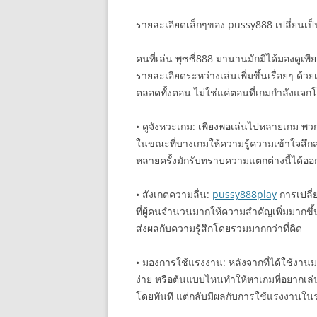
รายละเอียดเล็กๆของ pussy888 เปลี่ยนเป็น
คนที่เล่น พุซซี่888 มานานมักมิได้มองดูเ
รายละเอียดระหว่างเล่นเพิ่มขึ้นเรื่อยๆ ด้
ตลอดทั้งตอน ไม่ใช่แค่ตอนที่เกมกำลังแจก
• ดูจังหวะเกม: เพียงพอเล่นไปหลายเกม พวกเร
ในขณะที่บางเกมให้ความรู้ความเข้าใจสึกสะ
หลายครั้งมักรับทราบความแตกต่างนี้ได้ออ
• สังเกตความลื่น:
pussy888play
การเปลี่
ที่ผู้คนจำนวนมากให้ความสำคัญเพิ่มมากขึ้น
ส่งผลกับความรู้สึกโดยรวมมากกว่าที่คิด
• มองการใช้แรงงาน: หลังจากที่ได้ใช้งาน
ง่าย หรือต้นแบบไหนทำให้หาเกมที่อยากเล่น
โดยทันที แต่กลับมีผลกับการใช้แรงงานใ