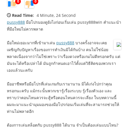
0
0
Read Time:
4 Minute, 24 Second
pussy888
มือโปรมองดูยังไงก่อนเริ่มเล่น pussy888win คำแนะนำ
ที่มือใหม่ไม่ควรพลาด
มือใหม่เยอะมากที่เข้ามาเล่น
pussy888
บางครั้งอาจจะเคย
เผชิญกับปัญหาเรื่องของการทำเงินมิได้กันบ้าง คนไม่ใช่น้อย
พลาดเนื่องจากว่าไม่ใช่เพราะว่าเรื่องดวงหรือเกมไม่ดีหรอกครับ แต่
มันจะได้หรือเปล่าได้ มันถูกกำหนดเอาไว้ตั้งแต่วิธีคิดของพวกเรา
เองแล้วนะครับ
มืออาชีพหรือมือโปรที่เล่นเกมกับเรามานาน มิได้เก่งไปกว่าคุณ
หรอกนะครับ แม้กระนั้นพวกเขารู้เรื่องระบบ รู้เรื่องตัวเอง และ
ทราบว่าตอนไหนควรจะสู้หรือตอนไหนควรจะเลี่ยง ในบทความนี้
ผมจะมาแนะนำมุมมองของมือโปรก่อนเริ่มเล่นที่จะสามารถช่วยให้
ท่านไม่พลาดอีก
ต้องการเล่นสล็อตกับ pussy888 ได้นาน จำเป็นต้องเล่นแบบไหน?