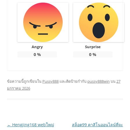
Angry
Surprise
0
%
0
%
ข้อความนี้ถูกเขียนใน
Pussy888
และติดป้ายกำกับ
pussy888win
บน
27
มกราคม 2026
เมนู
←
Hengjing168 webใหญ่
สล็อต99 คาสิโนออนไลน์ที่จะ