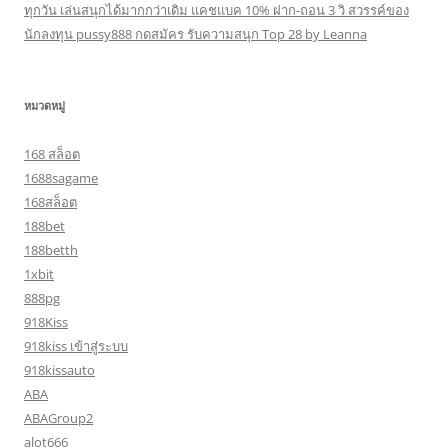
ทุกวัน เล่นสนุกได้มากกว่าเดิม แคชแบค 10% ฝาก-ถอน 3 วิ สวรรค์ของ
นักลงทุน pussy888 กดสมัคร รับความสนุก Top 28 by Leanna
หมวดหมู่
168 สล็อต
1688sagame
168สล็อต
188bet
188betth
1xbit
888pg
918Kiss
918kiss เข้าสู่ระบบ
918kissauto
ABA
ABAGroup2
alot666