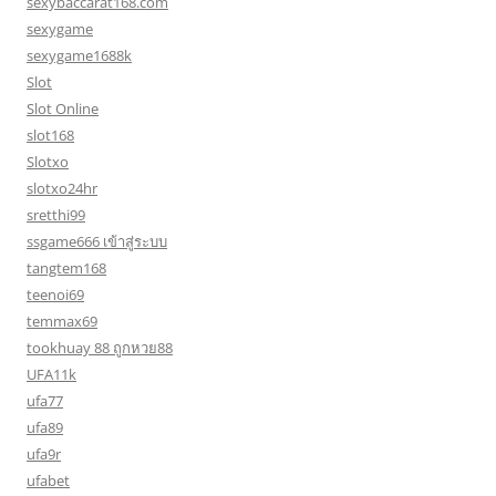
sexybaccarat168.com
sexygame
sexygame1688k
Slot
Slot Online
slot168
Slotxo
slotxo24hr
sretthi99
ssgame666 เข้าสู่ระบบ
tangtem168
teenoi69
temmax69
tookhuay 88 ถูกหวย88
UFA11k
ufa77
ufa89
ufa9r
ufabet