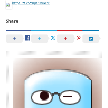
https://t.co/dljIG9wm2e
Share