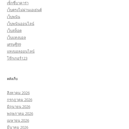
เซ็กซี่บาคาร่า
เว็บตรงไม่ผ่านเอเย่นต์
เว็บพนัน
เว็บพนันออนไลน์
เว็บสล็อต
เว็บแทงบอล
เศรษฐี99
แทงบอลออนไลน์
โจ๊กเกอร์123
คลังเก็บ
สิงหาคม 2026
กรกฎาคม 2026
มิถุนายน 2026
พฤษภาคม 2026
เมษายน 2026
มีนาคม 2026