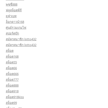
พุซซี่888
ฟลูสล็อตพีจี
ยูฟ่าเบท
ล็อกดาวน์168
ศูนย์รวมเกมไพ่
สปอร์ตบุ๊ก
สมัครสมาชิก lotto432
สมัครสมาชิก lotto432
สล็อต
สล็อต168
สล็อต55
สล็อต66
สล็อต666
สล็อต777
สล็อต888
สล็อต918
สล็อต918kiss
สล็อต99