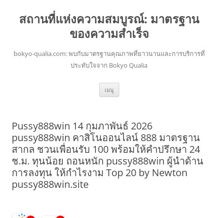
สถานที่แห่งความสมบูรณ์: มาตรฐาน
ของความสำเร็จ
bokyo-qualia.com: พบกับมาตรฐานคุณภาพที่ยาวนานและการบริการที่
ประทับใจจาก Bokyo Qualia
ข้าม
เมนู
ไป
ยัง
เนื้อหา
Pussy888win 14 กุมภาพันธ์ 2026
pussy888win คาสิโนออนไลน์ 888 มาตรฐาน
สากล ชวนเพื่อนรับ 100 พร้อมให้คำปรึกษา 24
ช.ม. ทุนน้อย ถอนหนัก pussy888win ผู้นำด้าน
การลงทุน ให้กำไรงาม Top 20 by Newton
pussy888win.site