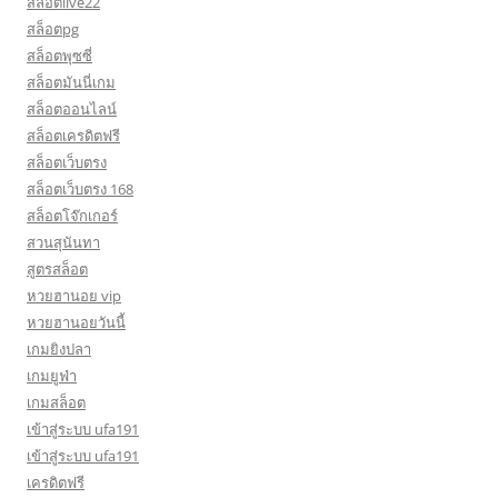
สล็อตlive22
สล็อตpg
สล็อตพุซซี่
สล็อตมันนี่เกม
สล็อตออนไลน์
สล็อตเครดิตฟรี
สล็อตเว็บตรง
สล็อตเว็บตรง 168
สล็อตโจ๊กเกอร์
สวนสุนันทา
สูตรสล็อต
หวยฮานอย vip
หวยฮานอยวันนี้
เกมยิงปลา
เกมยูฟ่า
เกมสล็อต
เข้าสู่ระบบ ufa191
เข้าสู่ระบบ ufa191
เครดิตฟรี