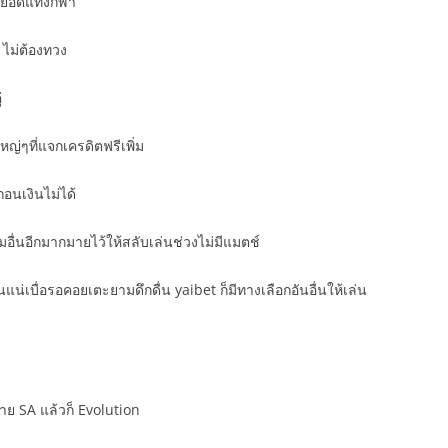
บยอดแทงกีฬา
 ไม่ต้องทวง
่
่ๆที่แจกเครดิตฟรีเพิ่ม
ถอนเงินไม่ได้
มอื่นอีกมากมายไว้ให้สลับเล่นช่วงไม่มีแมตช์
น่เบื่อรอคอยเตะยามดึกดื่น yaibet ก็มีทางเลือกอันอื่นให้เล่น
่าย SA แล้วก็ Evolution