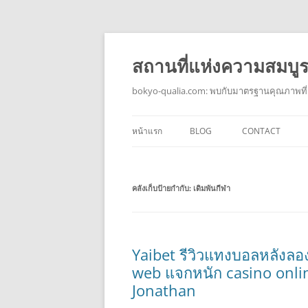
สถานที่แห่งความสมบู
bokyo-qualia.com: พบกับมาตรฐานคุณภาพที่
หน้าแรก
BLOG
CONTACT
คลังเก็บป้ายกำกับ:
เดิมพันกีฬา
Yaibet รีวิวแทงบอลหลังลองเ
web แจกหนัก casino onlin
Jonathan