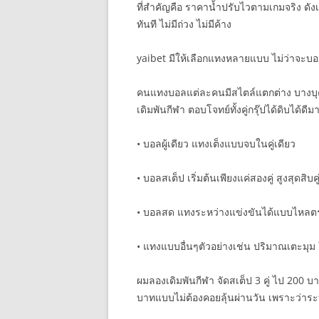
ที่สำคัญคือ ราคาน้ำปรับไวตามเกมจริง ดัง
ทันที ไม่มีถ่วง ไม่มีค้าง
yaibet มีให้เลือกแทงหลายแบบ ไม่ว่าจะบอ
คนแทงบอลแต่ละคนมีสไตล์แตกต่าง บางบุค
เดิมพันกีฬา ตอบโจทย์ทั้งคู่กรุ๊ปได้ดิบได
• บอลผู้เดียว แทงเต็งแบบจบในคู่เดียว
• บอลสเต็ป เริ่มต้นเพียงแค่สองคู่ สูงสุดสิบคู
• บอลสด แทงระหว่างแข่งขันได้แบบไหลต
• แทงแบบอื่นๆตัวอย่างเช่น ปริมาณเตะมุม ใ
ผมลองเดิมพันกีฬา จัดสเต็ป 3 คู่ ไป 200 บา
บาทแบบไม่ต้องคอยลุ้นผ่านวัน เพราะว่า