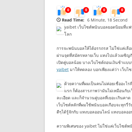
0
0
0
0
Read Time:
6 Minute, 18 Second
yaibet เว็บไซต์พนันบอลยอดนิยมที่แฟน
โลก
การจะพนันบอลให้ได้อรรถรส ไม่ใช่แค่เลือกกลุ
ผ่านจุดที่สมัครหลายเว็บ แทงไปแล้วเผชิญ
เปิดคู่บอลน้อย บางเว็บไซต์ถอนเงินช้าแบบ
yaibet
มาให้ทดลอง บอกเพียงแค่ว่า เว็บไซต
ด้วยความที่ผมเป็นคนไม่ค่อยเชื่ออะไ
แรก ก็ต้องสารภาพว่ามันไม่เหมือนกับเ
ละเอียด และก็จำนวนคู่บอลที่เยอะเกินคาด 
เว็บไซต์หลักที่ผมใช้พนันบอลเกือบจะทุกวี่ว
ดีๆได้รู้จักกับ แทงบอลออนไลน์ แทงบอลออน
ความพิเศษของ yaibet ไม่ใช่แค่เว็บไซต์พน