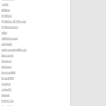
1xbit
888pg
918Kiss
918kiss เข้าสู่ระบบ
918kissauto
ABA
ABAGroup2
alot666
askyouwin888 vip
Baccarat
betway
bkkwin
bonus888
brazil999
Casino
coke55
debet
FAFA123