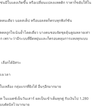
เช่นมีใบแดงเกิดขึ้น หรือเปลี่ยนแปลงแทคติก ราคาก็ขยับให้ใน
ลคนเดียว บอลสเต็ป หรือบอลสดก็ครบทุกฟังก์ชัน
คลถูกใจเน้นย้ำโดดเดี่ยว บางคนชอบจัดชุดลุ้นคูณหลายเท่า
้ดีมาก เพราะว่ามีระบบที่ยืดหยุ่นและก็ครอบคลุมการแทงทุกแบบ
่ เลือกได้อิสระ
รงเวลา
บเหลือง กลุ่มแรกที่ยิงได้ อื่นๆอีกมากมาย
ท ในแมตช์เย็นวันเสาร์ ผลเป็นเข้าเต็มทุกคู่ รับเงินไป 1,280
ระบบตัดบิลไวมากมาย