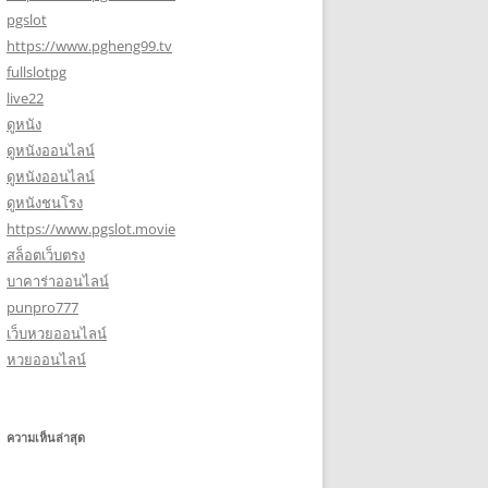
pgslot
https://www.pgheng99.tv
fullslotpg
live22
ดูหนัง
ดูหนังออนไลน์
ดูหนังออนไลน์
ดูหนังชนโรง
https://www.pgslot.movie
สล็อตเว็บตรง
บาคาร่าออนไลน์
punpro777
เว็บหวยออนไลน์
หวยออนไลน์
ความเห็นล่าสุด