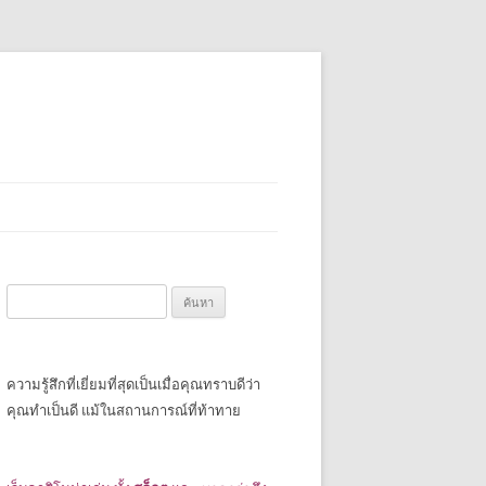
ค้นหา
สำหรับ:
ความรู้สึกที่เยี่ยมที่สุดเป็นเมื่อคุณทราบดีว่า
คุณทำเป็นดี แม้ในสถานการณ์ที่ท้าทาย