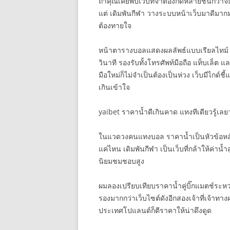
ถ้าคุณเคยพบเว็บที่จำต้องกดหลายชั้นกว่าจ
แต่ เดิมพันกีฬา วางระบบหน้าเว็บมาดีมาก
ต้องทายใจ
หน้าตารางบอลแสดงผลลัพธ์แบบเรียลไทม์ กด
วินาที รองรับทั้งโทรศัพท์มือถือ แท็บเล็ต แ
มือใหม่ก็ไม่จำเป็นต้องเป็นห่วง เว็บมีไกด์
เกินเข้าใจ
yaibet ราคาน้ำดีเกินคาด แทงทีเดียวรู้เลยว่
ในแวดวงคนแทงบอล ราคาน้ำเป็นหัวข้อหลัก
แค่ไหน เดิมพันกีฬา เป็นเว็บที่กล้าให้ค่าน
นิยมชมชอบสูง
ผมลองเปรียบเทียบราคาน้ำคู่บิ๊กแมตช์ระหว
รองมากกว่าเว็บไซต์ดังอีกสองเจ้าที่เจ้าทางผม
ประเทศโปแลนด์ก็ตีราคาให้น่าดึงดูด