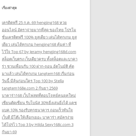
เรื่องล่าสุด
เครดิตฟรี 25 ก.ค. 69 hengjing168 หวย
ออนไลน์ อัตราจ่ายมากที่สุด ของไทย โปรโม
ชั่นเครดิตฟรี 100% ยูสเดียว เล่นได้ทุกเกม ยูส
เดียว เล่นได้ทุกเกม hengjing168 คุ้มค่า ที่
ไว้ใจ Top 67 by Jeramy hengjing168d.com
สล็อตเว็บตรง เว็บเดียวครบ ทั้งสล็อตและบาคา
ร่า ชวนเพื่อนรับ 100 ฝาก-ถอน อัตโนมัติ คัด
มาแล้ว เล่นได้ทุกเกม tangtem168 เริ่มก่อน
วันนี้ มีลุ้นก่อนใคร Top 100 by Stella
tangtem168e.com 2 กันยา 2569
บาคาร่า168 เว็บไพ่สดที่ตอบโจทย์คนยุคใหม่
เซียนตัดเซียน รับโบนัส 30%ยิ่งเล่นยิ่งได้ แคช
แบค 10% รองรับทุกธนาคาร ถอนเร็วทันใจ
เว็บดี มีโต๊ะให้เลือกเยอะ บาคาร่า สมัครง่าย
ได้โปรไว Top 3 by Hilda Sexy168c.com 3
กันยา 69