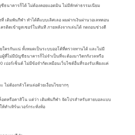
ชีธนาคารก็ได้ ไม่ต้องคอยแอดมิน ไม่มีหักค่าธรรมเนียม
นสิ่งที่ เดิมพันกีฬา ทำได้ดีแบบเลิศเลอ ผมฝากเงินผ่านวอเลทตอน
ี เครดิตเข้ายูสเซอร์ในทันที ภายหลังจากเล่นได้ กดถอนช่วงตี
คอยใครกันแน่ ทั้งหมดเป็นระบบออโต้ที่ตรวจทานได้ และไม่มี
ู้ที่ไม่มีบัญชีธนาคารก็ไม่จำเป็นที่จะต้องมาวิตกกังวลหรือ
เปอร์เซ็นต์ ไม่มีข้อจำกัดเหมือนเว็บไซต์อื่นที่รองรับเพียงแค่
ไม่ต้องกลัวโดนล่อด้วยเงื่อนไขยากๆ
ล็อตหรือคาสิโน แต่ว่า เดิมพันกีฬา จัดโปรสำหรับสายบอลแบบ
ให้ทำเทิร์นเวอร์กระทั่งท้อ