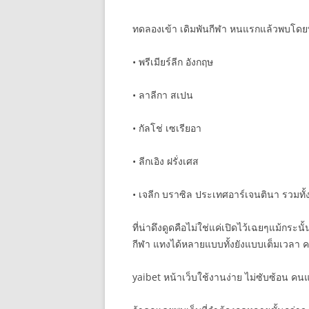
ทดลองเข้า เดิมพันกีฬา หนแรกแล้วพบโดยทันท
• พรีเมียร์ลีก อังกฤษ
• ลาลีกา สเปน
• กัลโช่ เซเรียอา
• ลีกเอิง ฝรั่งเศส
• เจลีก บราซิล ประเทศอาร์เจนตินา รวมทั้ง
ที่น่าดึงดูดคือไม่ใช่แค่เปิดไว้เฉยๆแม้กร
กีฬา แทงได้หลายแบบทั้งยังแบบเต็มเวลา ครึ
yaibet หน้าเว็บใช้งานง่าย ไม่ซับซ้อน คนแท