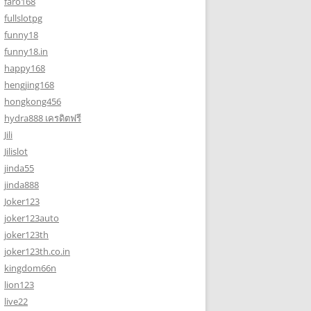
faro168
fullslotpg
funny18
funny18.in
happy168
hengjing168
hongkong456
hydra888 เครดิตฟรี
Jili
Jilislot
jinda55
jinda888
Joker123
joker123auto
joker123th
joker123th.co.in
kingdom66n
lion123
live22