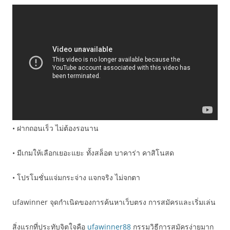
• ฝากถอนเร็ว ไม่ต้องรอนาน
• มีเกมให้เลือกเยอะแยะ ทั้งสล็อต บาคาร่า คาสิโนสด
• โปรโมชั่นแจ่มกระจ่าง แจกจริง ไม่จกตา
ufawinner จุดกำเนิดของการค้นหาเว็บตรง การสมัครและเริ่มเล่น
สิ่งแรกที่ประทับจิตใจคือ
ufawinner88
กรรมวิธีการสมัครง่ายมาก