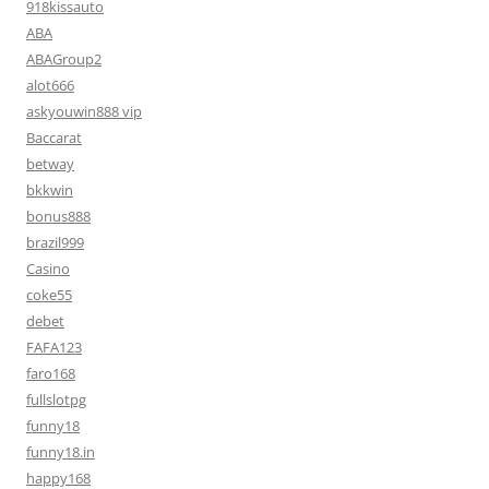
918kissauto
ABA
ABAGroup2
alot666
askyouwin888 vip
Baccarat
betway
bkkwin
bonus888
brazil999
Casino
coke55
debet
FAFA123
faro168
fullslotpg
funny18
funny18.in
happy168