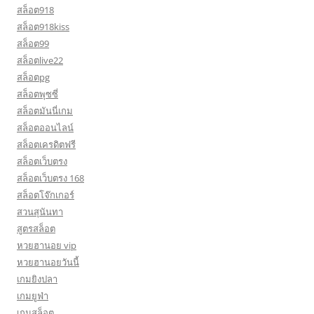
สล็อต918
สล็อต918kiss
สล็อต99
สล็อตlive22
สล็อตpg
สล็อตพุซซี่
สล็อตมันนี่เกม
สล็อตออนไลน์
สล็อตเครดิตฟรี
สล็อตเว็บตรง
สล็อตเว็บตรง 168
สล็อตโจ๊กเกอร์
สวนสุนันทา
สูตรสล็อต
หวยฮานอย vip
หวยฮานอยวันนี้
เกมยิงปลา
เกมยูฟ่า
เกมสล็อต