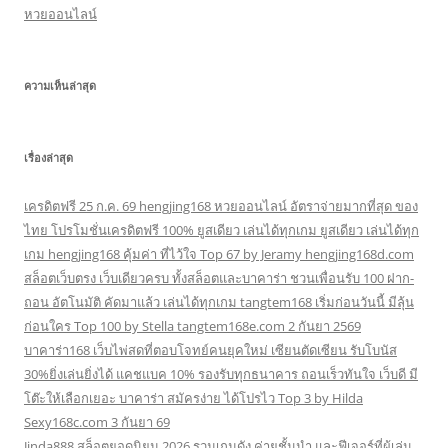
หวยออนไลน์
ความเห็นล่าสุด
เรื่องล่าสุด
เครดิตฟรี 25 ก.ค. 69 hengjing168 หวยออนไลน์ อัตราจ่ายมากที่สุด ของ
ไทย โปรโมชั่นเครดิตฟรี 100% ยูสเดียว เล่นได้ทุกเกม ยูสเดียว เล่นได้ทุก
เกม hengjing168 คุ้มค่า ที่ไว้ใจ Top 67 by Jeramy hengjing168d.com
สล็อตเว็บตรง เว็บเดียวครบ ทั้งสล็อตและบาคาร่า ชวนเพื่อนรับ 100 ฝาก-
ถอน อัตโนมัติ คัดมาแล้ว เล่นได้ทุกเกม tangtem168 เริ่มก่อนวันนี้ มีลุ้น
ก่อนใคร Top 100 by Stella tangtem168e.com 2 กันยา 2569
บาคาร่า168 เว็บไพ่สดที่ตอบโจทย์คนยุคใหม่ เซียนตัดเซียน รับโบนัส
30%ยิ่งเล่นยิ่งได้ แคชแบค 10% รองรับทุกธนาคาร ถอนเร็วทันใจ เว็บดี มี
โต๊ะให้เลือกเยอะ บาคาร่า สมัครง่าย ได้โปรไว Top 3 by Hilda
Sexy168c.com 3 กันยา 69
Jinda888 สล็อตยอดนิยม 2026 รวมเกมดัง ค่ายชั้นนำ และฟีเจอร์ที่ผู้เล่น